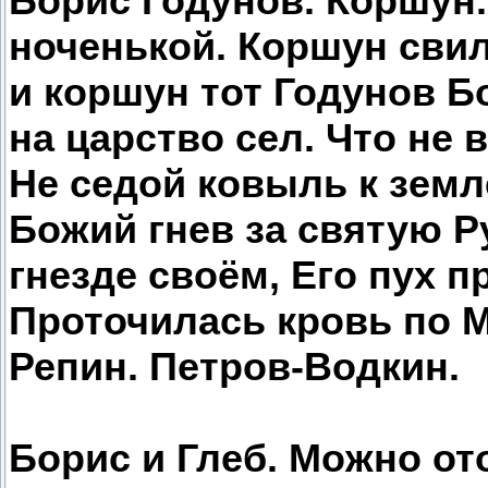
Борис Годунов. Коршун.
ноченькой. Коршун свил
и коршун тот Годунов Б
на царство сел. Что не 
Не седой ковыль к земл
Божий гнев за святую Р
гнезде своём, Его пух 
Проточилась кровь по М
Репин. Петров-Водкин.
Борис и Глеб. Можно о