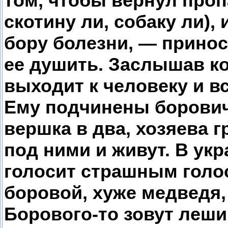
том, чтобы вернул проп
скотину ли, собаку ли),
бору болезни, — принос
ее душить. Заслышав к
выходит к человеку и в
Ему подчинены борович
вершка в два, хозяева 
под ними и живут. В ук
голосит страшным голос
боровой, хуже медведя
Борового-то зовут леший