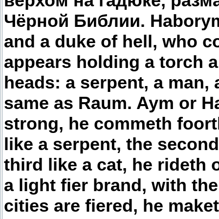
верхом на гадюке, раз
Чёрной Библии. Haborym 
and a duke of hell, who 
appears holding a torch a
heads: a serpent, a man, 
same as Raum. Aym or Hab
strong, he commeth foorth
like a serpent, the second
third like a cat, he rideth
a light fier brand, with t
cities are fiered, he maket