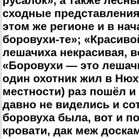
русалок», а также лесны
сходные представления
этом же регионе и в нач
боровухи-те»; «Красиво
лешачиха некрасивая, в
«Боровухи — это лешачи
один охотник жил в Нюх
местности) раз пошёл и
давно не виделись и сот
боровуха была, вот и по
кровати, дак меж доска