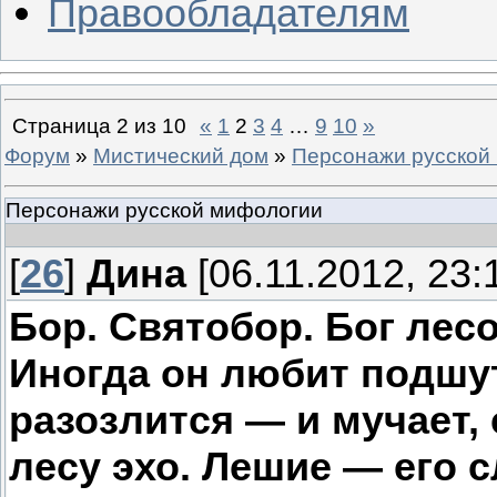
Правообладателям
Страница
2
из
10
«
1
2
3
4
…
9
10
»
Форум
»
Мистический дом
»
Персонажи русской
Персонажи русской мифологии
[
26
]
Дина
[06.11.2012, 23:
Бор. Святобор. Бог лес
Иногда он любит подшу
разозлится — и мучает, 
лесу эхо. Лешие — его 