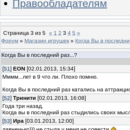
Правообладателям
Страница
3
из
5
«
1
2
3
4
5
»
Форум
»
Магазин игрушек
»
Когда Вы в последний
Когда Вы в последний раз...?
[
51
]
EON
[02.01.2013, 15:34]
Мммм...лет в 9 что ли. Плохо помню.
Когда Вы в последний раз катались на аттракци
[
52
]
Тринити
[02.01.2013, 16:08]
Года три назад.
Когда вы в последний раз стыдились своих мыс
[
53
]
Ира
[03.01.2013, 12:00]
давненько))) не стыда у меня не совести