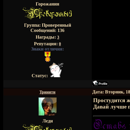
Горожанин
Группа: Проверенный
Сообщений:
136
Награды:
3
Репутация:
0
Знаки отличия:
Статус:
Дата: Вторник, 18
Тринити
Простудится ж
Давай лучше 
Леди