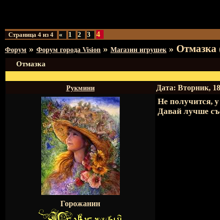
4
Страница
4
из
4
«
1
2
3
Отмазка
»
»
»
Форум
Форум города Vision
Магазин игрушек
Отмазка
Дата: Вторник, 18
Рукмини
Не получится, у
Давай лучше съ
Горожанин