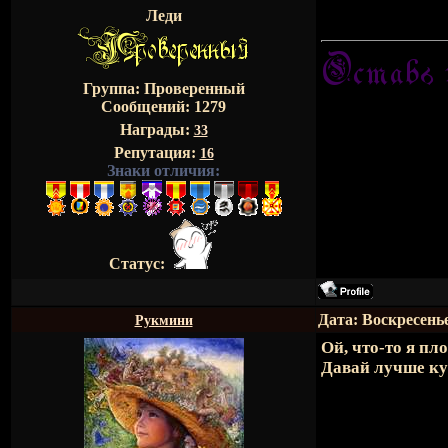
Леди
Группа: Проверенный
Сообщений:
1279
Награды:
33
Репутация:
16
Знаки отличия:
Статус:
Дата: Воскресенье
Рукмини
Ой, что-то я пл
Давай лучше ку