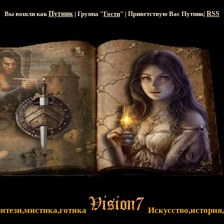
Вы вошли как
Путник
| Группа "
Гости
" | Приветствую Вас
Путник
|
RSS
энтези,мистика,готика
Искусство,история