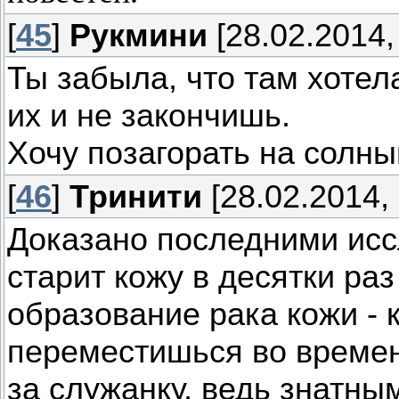
[
45
]
Рукмини
[28.02.2014,
Ты забыла, что там хотел
их и не закончишь.
Хочу позагорать на солн
[
46
]
Тринити
[28.02.2014, 
Доказано последними исс
старит кожу в десятки ра
образование рака кожи - 
переместишься во времени
за служанку, ведь знатн