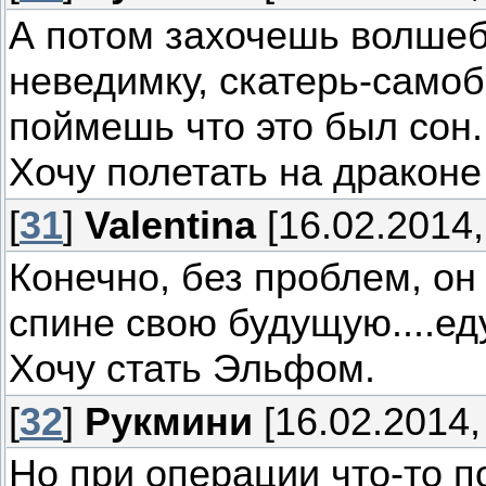
А потом захочешь волшеб
неведимку, скатерь-самоб
поймешь что это был сон.
Хочу полетать на драконе
[
31
]
Valentina
[16.02.2014,
Конечно, без проблем, он
спине свою будущую....еду.
Хочу стать Эльфом.
[
32
]
Рукмини
[16.02.2014,
Но при операции что-то п