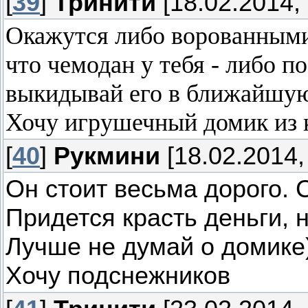
[
39
]
Тринити
[18.02.2014, 
Окажутся либо ворованными
что чемодан у тебя - либо п
выкидывай его в ближайшую
Хочу игрушечный домик из 
[
40
]
Рукмини
[18.02.2014,
Он стоит весьма дорого. С
Придется красть деньги, 
Лучше не думай о домике
Хочу подснежников