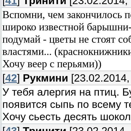
[
41
]
Тринити
[23.02.2014, 
Вспомни, чем закончилось п
широко известной барышни-о
подумай - цветы не стоят со
властями... (краснокнижники
Хочу веер с перьями))
[
42
]
Рукмини
[23.02.2014,
У тебя алергия на птиц. 
появится сыпь по всему т
Хочу сьесть десять шоко
[
43
]
Тринити
[23.02.2014, 