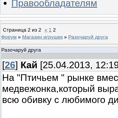
Правообладателям
Страница
2
из
2
«
1
2
Форум
»
Магазин игрушек
»
Разочаруй друга
Разочаруй друга
[
26
]
Кай
[25.04.2013, 12:19
На "Птичьем " рынке вмес
медвежонка,который выра
всю обивку с любимого д