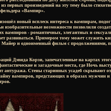
из первых произведений на эту тему было стихотв
нфельдера «Вампир».
оизошёл новый всплеск интереса к вампирам, подо
и изобразительные возможности позволили созда
их вампиров - романтичных, элегантных и сексуал
ает развиваться. Примером тому может служить к
ии Майер и одноименный фильм с продолжениями, 
ций Дэвида Корзи, запечатленные на картах этого
фантастические и загадочные места, где Ночь выст
нт антуража. Стены старинных усадеб скрывают о
тайну вампиров, предстающих в образах мужчин 
тров.