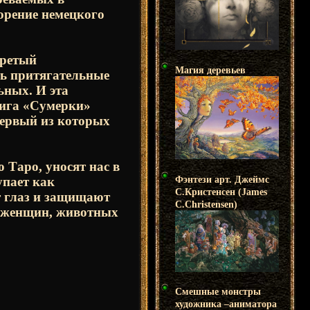
орение немецкого
гретый
Магия деревьев
ть притягательные
ьных. И эта
нига «Сумерки»
первый из которых
 Таро, уносят нас в
упает как
Фэнтези арт. Джеймс
С.Кристенсен (James
т глаз и защищают
C.Christensen)
и женщин, животных
Смешные монстры
художника –аниматора