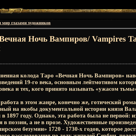
и мир глазами художников
ечная Ночь Вампиров/ Vampires Tar
t
ненная колода Таро «Вечная Ночь Вампиров» нав
ведений 19-го века, основным лейтмотивом котор
овека и тех, кого принято называть «ужасом тьмы»
 работа в этом жанре, конечно же, готический ром
нный на якобы документальной истории князя Ва
в 1897 году. Однако, эта работа была не первой: 
 в поэзии, а не в прозе. Художественные произвед
ирском безумии» 1720 - 1730-х годов, которое дост
ого расследования по делу жителей Сербии, подоз