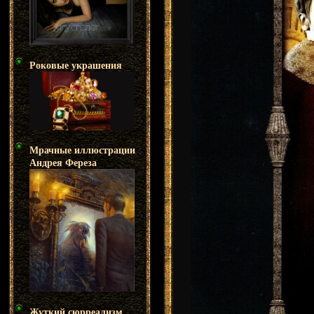
Роковые украшения
Мрачные иллюстрации
Андрея Фереза
Жуткий сюрреализм