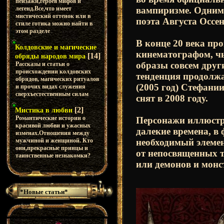
пейзажи,героев мифов и
вампиризме. Одним 
легенд.Все,что имеет
мистический оттенок или в
поэта Августа Оссе
стиле готика можно найти в
этом разделе
В конце 20 века пр
Колдовские и магические
кинематографом, чь
[14]
обряды народов мира
образы совсем друг
Рассказы и статьи о
происхождении колдовских
тенденция продолж
обрядов, магических ритуалов
(2005 год) Стефан
и прочих видах служения
сверхъестественным силам
снят в 2008 году.
[2]
Мистика в любви
Романтические истории о
Персонажи иллюстра
красивой любви и ужасных
далекие времена, в 
изменах.Отношения между
необходимый элеме
мужчиной и женщиной. Кто
они,прекрасные принцы и
от непосвященных 
таинственные незнакомки?
или демонов и монс
*Новые статьи*