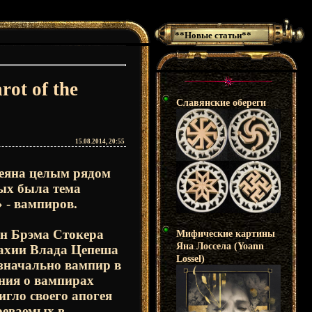
**Новые статьи**
ot of the
Славянские обереги
15.08.2014, 20:55
еяна целым рядом
ых была тема
 - вампиров.
ан Брэма Стокера
Мифические картины
Яна Лоссела (Yoann
лахии Влада Цепеша
Lossel)
изначально вампир в
ения о вампирах
игло своего апогея
реваемых в