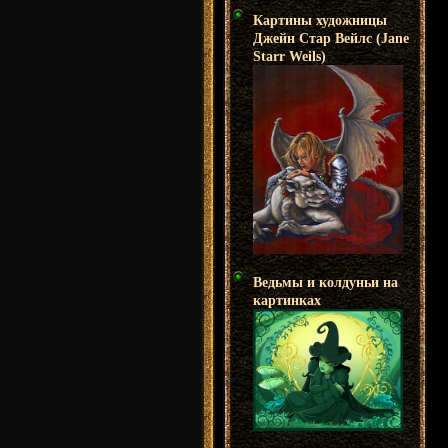
Картины художницы
Джейн Стар Вейлс (Jane
Starr Weils)
Ведьмы и колдуньи на
картинках