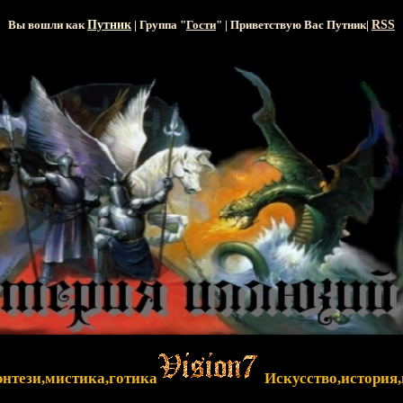
Вы вошли как
Путник
| Группа "
Гости
" | Приветствую Вас
Путник
|
RSS
энтези,мистика,готика
Искусство,история