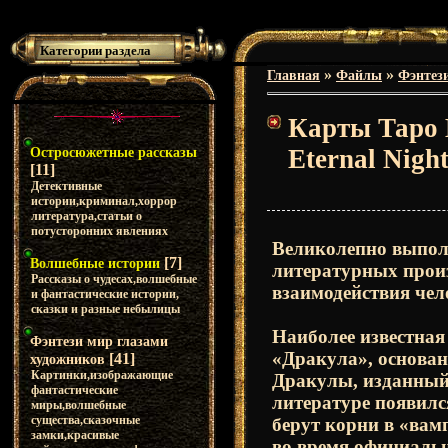
Категории раздела
»
»
Главная
Файлы
Фэнтез
Карты Таро В
Eternal Nigh
Остросюжетные рассказы
[11]
Детективные
истории,криминал,хоррор
литература,статьи о
потусторонних явлениях
Великолепно выпол
[7]
Волшебные истории
литературных произ
Рассказы о чудесах,волшебные
взаимодействия чел
и фантастические истории,
сказки и разные небылицы
Наиболее известная
Фэнтези мир глазами
«Дракула», основа
[41]
художников
Картинки,изображающие
Дракулы, изданный 
фантастические
литературе появился
миры,волшебные
существа,сказочные
берут корни в «вамп
замки,красивые
во время официальн