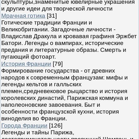
скульптуры,знаменитые ювелирные украшения
и другие идеи для творческой личности
Мрачная готика
[31]
Готические традиции Франции и
Великобритании. Загадочные личности -
Владислав Дракула и кровавая графиня Эржбет
Батори. Легенды о вампирах, исторические
предания и литературные образы. Смерть и
пугающий фотоарт.
История Франции
[79]
Формирование государства - от древних
народов к современным французам: мифы и
легенды кельтов и галльских
племен,средневековое рыцарство и история
королевских династий, Парижская коммуна и
наполеоновские завоевания. Быт и
особенности французской кухни, история
виноделия во Франции.
Города Франции
[126]
Легенды и тайны Парижа,