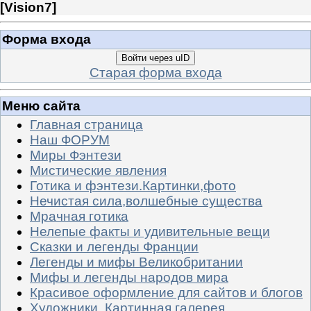
[
Vision7
]
Форма входа
Войти через uID
Старая форма входа
Меню сайта
Главная страница
Наш ФОРУМ
Миры Фэнтези
Мистические явления
Готика и фэнтези.Картинки,фото
Нечистая сила,волшебные существа
Мрачная готика
Нелепые факты и удивительные вещи
Сказки и легенды Франции
Легенды и мифы Великобритании
Мифы и легенды народов мира
Красивое оформление для сайтов и блогов
Художники. Картинная галерея