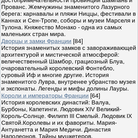
достопримечательности провинций Шампань и
Прованс. Жемчужины знаменитого Лазурного
берега: карнавалы и пляжи Ниццы, фестивали в
Каннах и Сен-Тропе, соборы и музеи Марселя и
Тулона. Княжество Монако - одна из самых
маленьких стран мира.
Дворцы и замки Франции
[84]
История знаменитых замков с завораживающей
архитектурой и мистической атмосферой:
величественный Шамбор, грациозный Блуа,
очаровательный королевский Фонтебло,
суровый Иф и многие другие. История
знаменитого Лувра, внутренее убранство музея
и экспонаты. Легенды и мифы долины Лауры.
Короли и императоры Франции
[64]
История королевских династий: Валуа,
Бурбоны, Капетинги. Людовик XIV Великий-
Король-Солнце. Филипп III Смелый. Людовик IX
Святой.Королевы и их фавориты. Мария-
Антуанетта и Мария Медичи. Династия
Наполеонов. Тайны мушкетеров.