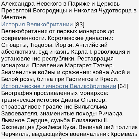
Александра Невского в Париже и Церковь
Пресвятой Богородицы и Николая Чудотворца в
Ментоне.
История Великобритании
[83]
Великобритания от первых монархов до
современности. Королевские династии:
Стюарты, Тюдоры, Йорки. Английский
абсолютизм, суд и казнь Карла I, революция и
установление республики. Реставрация
монархии. Правление Маргарет Тэтчер.
Знаменитые войны и сражения: война Алой и
Белой розы, битва при Гастингсе и Креси.
Исторические личности Великобритании
[64]
Биография прославленных монархов:
трагическая история Дианы Спенсер,
справедливое правление Вильгельма
Завоевателя, знаменитые походы Ричарда
Львиное Сердце, судьба Елизаветы II.
Экспедиция Джеймса Кука. Величайший политик
Черчилль, выдающийся военачальник Кромвель