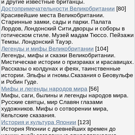
и другие известные британцы.
Достопримечательности Великобритании
[80]
Красивейшие места Великобритании.
Старинные замки, сады и парки. Палата
Лордов, Лондонский Сити,дворцы и соборы в
готическом стиле. Музей мадам Тюссо. Пейзажи
Темзы. Лондонский Тауэр.
Легенды и мифы Великобритании
[104]
Легенды, мифы и сказки Великобритании.
Мистическае истории о призраках и красавицах.
Рассказы о колдунах и феях, таинственные
истории. Эльфы и гномы.Сказания о Беовульфе
и Робин Гуде.
Мифы и легенды народов мира
[56]
Мифы, саги, былины и легенды народов мира.
Русские святцы, мир Славян глазами
художников. Мифы о сотворении мира,
Кельтские сказания.
История и культура Японии
[123]
История Японии с древнейших времен до