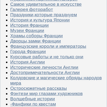
Самое удивительное в искусстве
Галерея фоторабот
Праздники,которые празднуем
История и культура Японии
История Франции
Музеи Франции
Храмы,соборы Франции
Дворцы,замки Франции
Французские короли и императоры
Города Франции
Курсовые работы и не только они
История Англии
Исторические личности Англии
Достопримечательности Англии
Колдовские и магические обряды народов
мира
Остросюжетные рассказы
Фэнтези мир глазами художников
Волшебные истории
-Фанфики по квестам