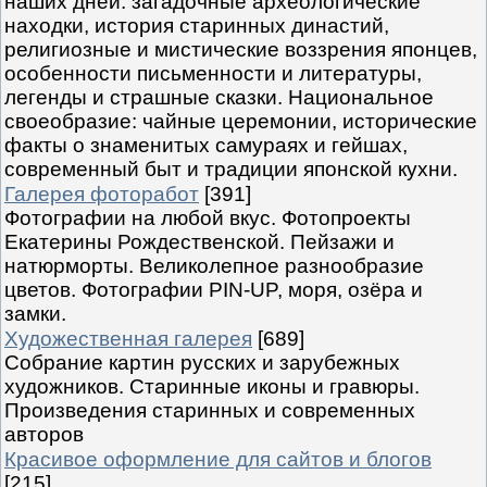
наших дней: загадочные археологические
находки, история старинных династий,
религиозные и мистические воззрения японцев,
особенности письменности и литературы,
легенды и страшные сказки. Национальное
своеобразие: чайные церемонии, исторические
факты о знаменитых самураях и гейшах,
современный быт и традиции японской кухни.
Галерея фоторабот
[391]
Фотографии на любой вкус. Фотопроекты
Екатерины Рождественской. Пейзажи и
натюрморты. Великолепное разнообразие
цветов. Фотографии PIN-UP, моря, озёра и
замки.
Художественная галерея
[689]
Собрание картин русских и зарубежных
художников. Старинные иконы и гравюры.
Произведения старинных и современных
авторов
Красивое оформление для сайтов и блогов
[215]