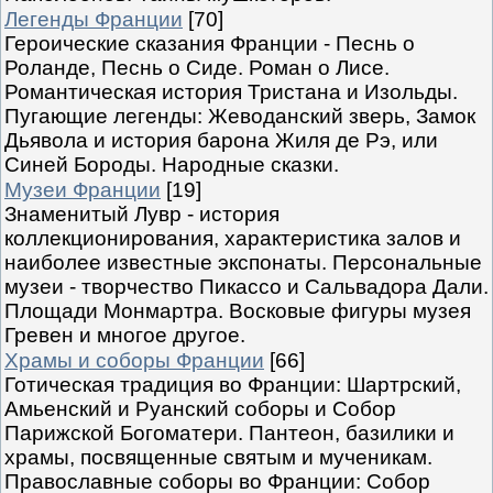
Легенды Франции
[70]
Героические сказания Франции - Песнь о
Роланде, Песнь о Сиде. Роман о Лисе.
Романтическая история Тристана и Изольды.
Пугающие легенды: Жеводанский зверь, Замок
Дьявола и история барона Жиля де Рэ, или
Синей Бороды. Народные сказки.
Музеи Франции
[19]
Знаменитый Лувр - история
коллекционирования, характеристика залов и
наиболее известные экспонаты. Персональные
музеи - творчество Пикассо и Сальвадора Дали.
Площади Монмартра. Восковые фигуры музея
Гревен и многое другое.
Храмы и соборы Франции
[66]
Готическая традиция во Франции: Шартрский,
Амьенский и Руанский соборы и Собор
Парижской Богоматери. Пантеон, базилики и
храмы, посвященные святым и мученикам.
Православные соборы во Франции: Собор