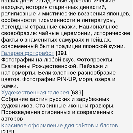
наших дней: загадочные археологические
находки, история старинных династий,
религиозные и мистические воззрения японцев,
особенности письменности и литературы,
легенды и страшные сказки. Национальное
своеобразие: чайные церемонии, исторические
факты о знаменитых самураях и гейшах,
современный быт и традиции японской кухни.
Галерея фоторабот
[391]
Фотографии на любой вкус. Фотопроекты
Екатерины Рождественской. Пейзажи и
натюрморты. Великолепное разнообразие
цветов. Фотографии PIN-UP, моря, озёра и
замки.
Художественная галерея
[689]
Собрание картин русских и зарубежных
художников. Старинные иконы и гравюры.
Произведения старинных и современных
авторов
Красивое оформление для сайтов и блогов
[215]