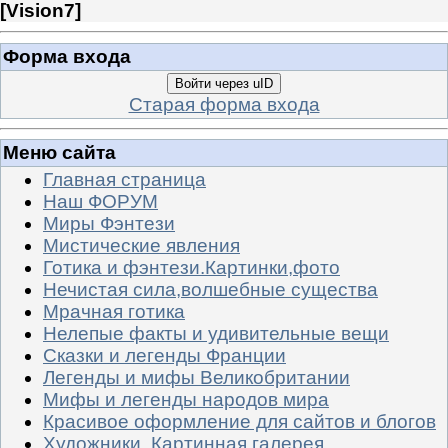
[
Vision7
]
Форма входа
Войти через uID
Старая форма входа
Меню сайта
Главная страница
Наш ФОРУМ
Миры Фэнтези
Мистические явления
Готика и фэнтези.Картинки,фото
Нечистая сила,волшебные существа
Мрачная готика
Нелепые факты и удивительные вещи
Сказки и легенды Франции
Легенды и мифы Великобритании
Мифы и легенды народов мира
Красивое оформление для сайтов и блогов
Художники. Картинная галерея