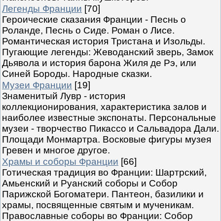
Легенды Франции
[70]
Героические сказания Франции - Песнь о
Роланде, Песнь о Сиде. Роман о Лисе.
Романтическая история Тристана и Изольды.
Пугающие легенды: Жеводанский зверь, Замок
Дьявола и история барона Жиля де Рэ, или
Синей Бороды. Народные сказки.
Музеи Франции
[19]
Знаменитый Лувр - история
коллекционирования, характеристика залов и
наиболее известные экспонаты. Персональные
музеи - творчество Пикассо и Сальвадора Дали.
Площади Монмартра. Восковые фигуры музея
Гревен и многое другое.
Храмы и соборы Франции
[66]
Готическая традиция во Франции: Шартрский,
Амьенский и Руанский соборы и Собор
Парижской Богоматери. Пантеон, базилики и
храмы, посвященные святым и мученикам.
Православные соборы во Франции: Собор