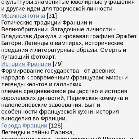
скульптуры,знаменитые ювелирные украшения
и другие идеи для творческой личности
Мрачная готика
[31]
Готические традиции Франции и
Великобритании. Загадочные личности -
Владислав Дракула и кровавая графиня Эржбет
Батори. Легенды о вампирах, исторические
предания и литературные образы. Смерть и
пугающий фотоарт.
История Франции
[79]
Формирование государства - от древних
народов к современным французам: мифы и
легенды кельтов и галльских
племен,средневековое рыцарство и история
королевских династий, Парижская коммуна и
наполеоновские завоевания. Быт и
особенности французской кухни, история
виноделия во Франции.
Города Франции
[126]
Легенды и тайны Парижа,