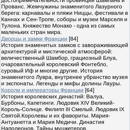
достопримечательности провинций Шампань и
Прованс. Жемчужины знаменитого Лазурного
берега: карнавалы и пляжи Ниццы, фестивали в
Каннах и Сен-Тропе, соборы и музеи Марселя и
Тулона. Княжество Монако - одна из самых
маленьких стран мира.
Дворцы и замки Франции
[84]
История знаменитых замков с завораживающей
архитектурой и мистической атмосферой:
величественный Шамбор, грациозный Блуа,
очаровательный королевский Фонтебло,
суровый Иф и многие другие. История
знаменитого Лувра, внутренее убранство музея
и экспонаты. Легенды и мифы долины Лауры.
Короли и императоры Франции
[64]
История королевских династий: Валуа,
Бурбоны, Капетинги. Людовик XIV Великий-
Король-Солнце. Филипп III Смелый. Людовик IX
Святой.Королевы и их фавориты. Мария-
Антуанетта и Мария Медичи. Династия
Наполеонов. Тайны мушкетеров.