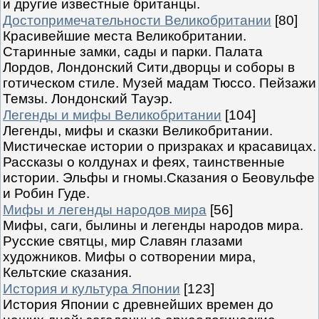
и другие известные британцы.
Достопримечательности Великобритании
[80]
Красивейшие места Великобритании.
Старинные замки, сады и парки. Палата
Лордов, Лондонский Сити,дворцы и соборы в
готическом стиле. Музей мадам Тюссо. Пейзажи
Темзы. Лондонский Тауэр.
Легенды и мифы Великобритании
[104]
Легенды, мифы и сказки Великобритании.
Мистическае истории о призраках и красавицах.
Рассказы о колдунах и феях, таинственные
истории. Эльфы и гномы.Сказания о Беовульфе
и Робин Гуде.
Мифы и легенды народов мира
[56]
Мифы, саги, былины и легенды народов мира.
Русские святцы, мир Славян глазами
художников. Мифы о сотворении мира,
Кельтские сказания.
История и культура Японии
[123]
История Японии с древнейших времен до