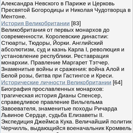
Александра Невского в Париже и Церковь
Пресвятой Богородицы и Николая Чудотворца в
Ментоне.
История Великобритании
[83]
Великобритания от первых монархов до
современности. Королевские династии:
Стюарты, Тюдоры, Йорки. Английский
абсолютизм, суд и казнь Карла I, революция и
установление республики. Реставрация
монархии. Правление Маргарет Тэтчер.
Знаменитые войны и сражения: война Алой и
Белой розы, битва при Гастингсе и Креси.
Исторические личности Великобритании
[64]
Биография прославленных монархов:
трагическая история Дианы Спенсер,
справедливое правление Вильгельма
Завоевателя, знаменитые походы Ричарда
Львиное Сердце, судьба Елизаветы II.
Экспедиция Джеймса Кука. Величайший политик
Черчилль, выдающийся военачальник Кромвель