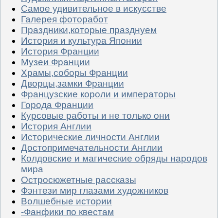
Самое удивительное в искусстве
Галерея фоторабот
Праздники,которые празднуем
История и культура Японии
История Франции
Музеи Франции
Храмы,соборы Франции
Дворцы,замки Франции
Французские короли и императоры
Города Франции
Курсовые работы и не только они
История Англии
Исторические личности Англии
Достопримечательности Англии
Колдовские и магические обряды народов
мира
Остросюжетные рассказы
Фэнтези мир глазами художников
Волшебные истории
-Фанфики по квестам