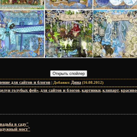
ение для сайтов и блогов
|
Добавил
:
Дина
(16.08.2012)
целуи голубых фей»
,
для сайтов и блогов
,
картинки
,
клипарт
,
красиво
вадьба в саду"
Радужный мост"