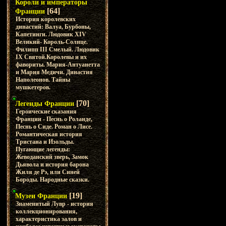
Короли и императоры
[64]
Франции
История королевских
династий: Валуа, Бурбоны,
Капетинги. Людовик XIV
Великий- Король-Солнце.
Филипп III Смелый. Людовик
IX Святой.Королевы и их
фавориты. Мария-Антуанетта
и Мария Медичи. Династия
Наполеонов. Тайны
мушкетеров.
[70]
Легенды Франции
Героические сказания
Франции - Песнь о Роланде,
Песнь о Сиде. Роман о Лисе.
Романтическая история
Тристана и Изольды.
Пугающие легенды:
Жеводанский зверь, Замок
Дьявола и история барона
Жиля де Рэ, или Синей
Бороды. Народные сказки.
[19]
Музеи Франции
Знаменитый Лувр - история
коллекционирования,
характеристика залов и