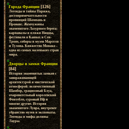
[126]
Города Франции
Легенды и тайны Парижа,
достопримечательности
провинций Шампань и
Прованс. Жемчужины
знаменитого Лазурного берега:
карнавалы и пляжи Ниццы,
фестивали в Каннах и Сен-
Тропе, соборы и музеи Марселя
и Тулона. Княжество Монако -
одна из самых маленьких стран
мира.
Дворцы и замки Франции
[84]
История знаменитых замков с
завораживающей
архитектурой и мистической
атмосферой: величественный
Шамбор, грациозный Блуа,
очаровательный королевский
Фонтебло, суровый Иф и
многие другие. История
знаменитого Лувра, внутренее
убранство музея и экспонаты.
Легенды и мифы долины
Лауры.