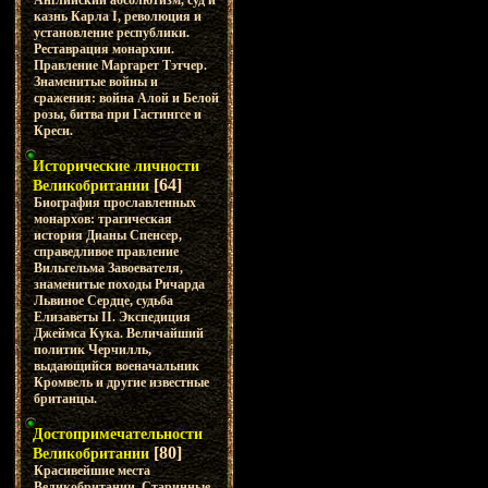
Английский абсолютизм, суд и
казнь Карла I, революция и
установление республики.
Реставрация монархии.
Правление Маргарет Тэтчер.
Знаменитые войны и
сражения: война Алой и Белой
розы, битва при Гастингсе и
Креси.
Исторические личности
[64]
Великобритании
Биография прославленных
монархов: трагическая
история Дианы Спенсер,
справедливое правление
Вильгельма Завоевателя,
знаменитые походы Ричарда
Львиное Сердце, судьба
Елизаветы II. Экспедиция
Джеймса Кука. Величайший
политик Черчилль,
выдающийся военачальник
Кромвель и другие известные
британцы.
Достопримечательности
[80]
Великобритании
Красивейшие места
Великобритании. Старинные