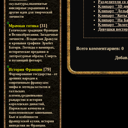
Разделители со 
скульптуры,знаменитые
Клипарт "3D д
ювелирные украшения и
Клипарт "Дель
другие идеи для творческой
Клипарт "Коты
личности
Клипарт "На Ба
Клипарт "Золот
[31]
Мрачная готика
Девушки вестер
Готические традиции Франции
и Великобритании. Загадочные
личности - Владислав Дракула
и кровавая графиня Эржбет
Батори. Легенды о вампирах,
Всего комментариев
:
0
исторические предания и
литературные образы. Смерть
Добав
и пугающий фотоарт.
[79]
История Франции
Формирование государства - от
древних народов к
современным французам:
мифы и легенды кельтов и
галльских
племен,средневековое
рыцарство и история
королевских династий,
Парижская коммуна и
наполеоновские завоевания.
Быт и особенности
французской кухни, история
виноделия во Франции.