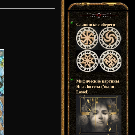
Славянские обереги
Мифические картины
Яна Лоссела (Yoann
Lossel)