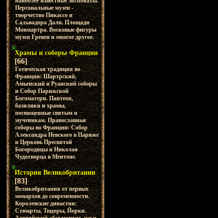
наиболее известные экспонаты.
Персональные музеи -
творчество Пикассо и
Сальвадора Дали. Площади
Монмартра. Восковые фигуры
музея Гревен и многое другое.
Храмы и соборы Франции
[66]
Готическая традиция во
Франции: Шартрский,
Амьенский и Руанский соборы
и Собор Парижской
Богоматери. Пантеон,
базилики и храмы,
посвященные святым и
мученикам. Православные
соборы во Франции: Собор
Александра Невского в Париже
и Церковь Пресвятой
Богородицы и Николая
Чудотворца в Ментоне.
История Великобритании
[83]
Великобритания от первых
монархов до современности.
Королевские династии:
Стюарты, Тюдоры, Йорки.