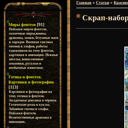
»
»
Главная
Статьи
Красиво
Скрап-набор
[91]
Миры фентези
Пейзажи миров фэнтези,
сказочные миры,воины,
драконы, замки, безумные маги
и чародеи. Военная тактика
гномов и эльфов, работы
художников на тему фэнтези,
картинки и анимация. Нежные
ангелы, воинственные
амазонки, русалки и
необычные животные.
Готика и фентези.
Картинки и фотографии
[113]
Картинки и фотографии на
тему готики и фентези.
Загадочные девушки в чёрном.
Готические розы и куклы.
Забавные гномы и эльфы.
Пейзажи фэнтези.
Величественные драконы в
анимации.