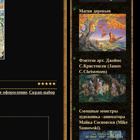
Магия деревьев
Фэнтези арт. Джеймс
С.Кристенсен (James
C.Christensen)
е оформление
,
Скрап-набор
Смешные монстры
художника –аниматора
Майка Сосновски (Mike
Sosnowski).