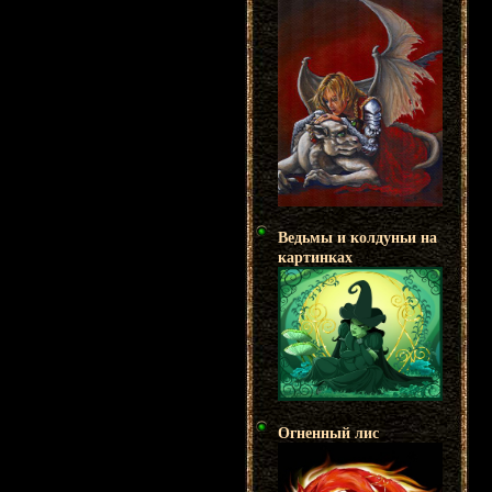
Ведьмы и колдуньи на
картинках
Огненный лис