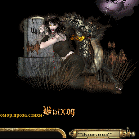
юмор,проза,стихи
**Новые статьи**