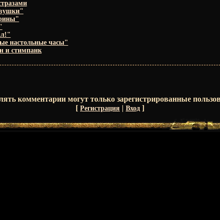
стразами
евушки"
фины"
"
л!"
ые настольные часы"
н и стимпанк
лять комментарии могут только зарегистрированные пользов
[
|
]
Регистрация
Вход