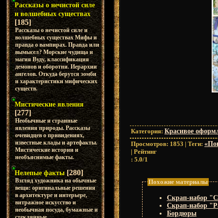
Рассказы о нечистой силе
и волшебных существах
[185]
Рассказы о нечистой силе и
волшебных существах Мифы и
правда о вампирах. Правда или
вымысел? Морские чудища и
магия Вуду, классификация
демонов и оборотни. Иерархии
ангелов. Откуда берутся зомби
и характеристики мифических
существ.
Мистические явления
[277]
Необычные и странные
явления природы. Рассказы
Категория
:
Красивое оформл
очевидцев о привидениях,
известные клады и артефакты.
Просмотров
:
1853
|
Теги
:
«По
Мистические истории и
|
Рейтинг
необъяснимые факты.
:
5.0
/
1
[280]
Нелепые факты
Взгляд художника на обычные
Похожие материалы
вещи: оригинальные решения
в архитектуре и интерьере,
Скрап-набор "С
витражное искусство и
Скрап-набор "
необычная посуда, бумажные и
Бордюры
стеклянные