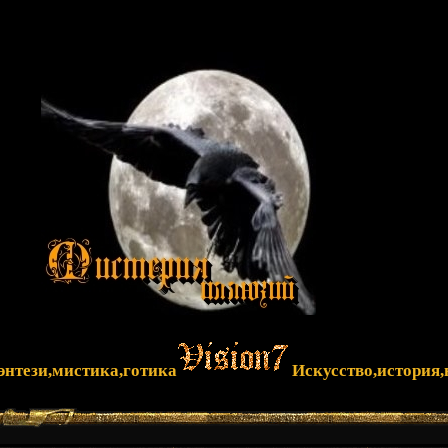
фэнтези,мистика,готика
Искусство,история,