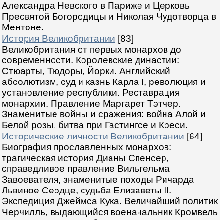
Александра Невского в Париже и Церковь
Пресвятой Богородицы и Николая Чудотворца в
Ментоне.
История Великобритании
[83]
Великобритания от первых монархов до
современности. Королевские династии:
Стюарты, Тюдоры, Йорки. Английский
абсолютизм, суд и казнь Карла I, революция и
установление республики. Реставрация
монархии. Правление Маргарет Тэтчер.
Знаменитые войны и сражения: война Алой и
Белой розы, битва при Гастингсе и Креси.
Исторические личности Великобритании
[64]
Биография прославленных монархов:
трагическая история Дианы Спенсер,
справедливое правление Вильгельма
Завоевателя, знаменитые походы Ричарда
Львиное Сердце, судьба Елизаветы II.
Экспедиция Джеймса Кука. Величайший политик
Черчилль, выдающийся военачальник Кромвель