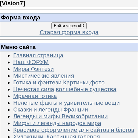
[
Vision7
]
Форма входа
Войти через uID
Старая форма входа
Меню сайта
Главная страница
Наш ФОРУМ
Миры Фэнтези
Мистические явления
Готика и фэнтези.Картинки,фото
Нечистая сила,волшебные существа
Мрачная готика
Нелепые факты и удивительные вещи
Сказки и легенды Франции
Легенды и мифы Великобритании
Мифы и легенды народов мира
Красивое оформление для сайтов и блогов
Художники. Картинная галерея