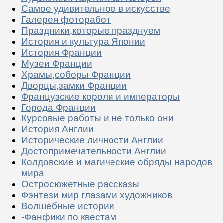
Самое удивительное в искусстве
Галерея фоторабот
Праздники,которые празднуем
История и культура Японии
История Франции
Музеи Франции
Храмы,соборы Франции
Дворцы,замки Франции
Французские короли и императоры
Города Франции
Курсовые работы и не только они
История Англии
Исторические личности Англии
Достопримечательности Англии
Колдовские и магические обряды народов
мира
Остросюжетные рассказы
Фэнтези мир глазами художников
Волшебные истории
-Фанфики по квестам