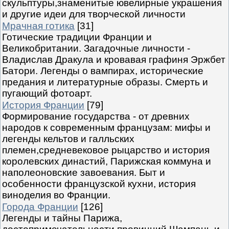
скульптуры,знаменитые ювелирные украшения
и другие идеи для творческой личности
Мрачная готика
[31]
Готические традиции Франции и
Великобритании. Загадочные личности -
Владислав Дракула и кровавая графиня Эржбет
Батори. Легенды о вампирах, исторические
предания и литературные образы. Смерть и
пугающий фотоарт.
История Франции
[79]
Формирование государства - от древних
народов к современным французам: мифы и
легенды кельтов и галльских
племен,средневековое рыцарство и история
королевских династий, Парижская коммуна и
наполеоновские завоевания. Быт и
особенности французской кухни, история
виноделия во Франции.
Города Франции
[126]
Легенды и тайны Парижа,