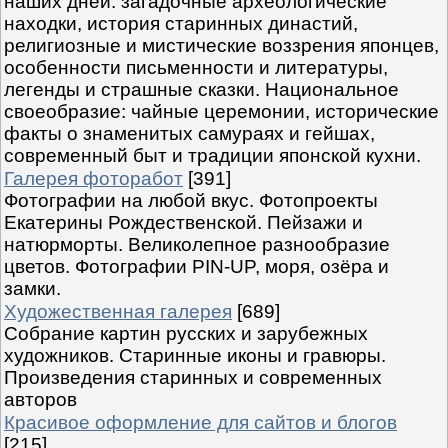
наших дней: загадочные археологические
находки, история старинных династий,
религиозные и мистические воззрения японцев,
особенности письменности и литературы,
легенды и страшные сказки. Национальное
своеобразие: чайные церемонии, исторические
факты о знаменитых самураях и гейшах,
современный быт и традиции японской кухни.
Галерея фоторабот
[391]
Фотографии на любой вкус. Фотопроекты
Екатерины Рождественской. Пейзажи и
натюрморты. Великолепное разнообразие
цветов. Фотографии PIN-UP, моря, озёра и
замки.
Художественная галерея
[689]
Собрание картин русских и зарубежных
художников. Старинные иконы и гравюры.
Произведения старинных и современных
авторов
Красивое оформление для сайтов и блогов
[215]