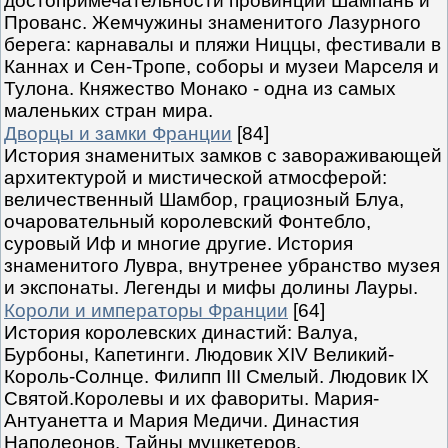
достопримечательности провинций Шампань и
Прованс. Жемчужины знаменитого Лазурного
берега: карнавалы и пляжи Ниццы, фестивали в
Каннах и Сен-Тропе, соборы и музеи Марселя и
Тулона. Княжество Монако - одна из самых
маленьких стран мира.
Дворцы и замки Франции
[84]
История знаменитых замков с завораживающей
архитектурой и мистической атмосферой:
величественный Шамбор, грациозный Блуа,
очаровательный королевский Фонтебло,
суровый Иф и многие другие. История
знаменитого Лувра, внутренее убранство музея
и экспонаты. Легенды и мифы долины Лауры.
Короли и императоры Франции
[64]
История королевских династий: Валуа,
Бурбоны, Капетинги. Людовик XIV Великий-
Король-Солнце. Филипп III Смелый. Людовик IX
Святой.Королевы и их фавориты. Мария-
Антуанетта и Мария Медичи. Династия
Наполеонов. Тайны мушкетеров.