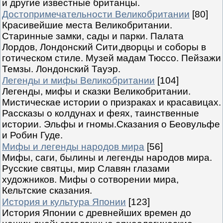
и другие известные британцы.
Достопримечательности Великобритании
[80]
Красивейшие места Великобритании.
Старинные замки, сады и парки. Палата
Лордов, Лондонский Сити,дворцы и соборы в
готическом стиле. Музей мадам Тюссо. Пейзажи
Темзы. Лондонский Тауэр.
Легенды и мифы Великобритании
[104]
Легенды, мифы и сказки Великобритании.
Мистическае истории о призраках и красавицах.
Рассказы о колдунах и феях, таинственные
истории. Эльфы и гномы.Сказания о Беовульфе
и Робин Гуде.
Мифы и легенды народов мира
[56]
Мифы, саги, былины и легенды народов мира.
Русские святцы, мир Славян глазами
художников. Мифы о сотворении мира,
Кельтские сказания.
История и культура Японии
[123]
История Японии с древнейших времен до