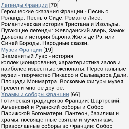
Легенды Франции
[70]
Героические сказания Франции - Песнь о
Роланде, Песнь о Сиде. Роман о Лисе.
Романтическая история Тристана и Изольды.
Пугающие легенды: Жеводанский зверь, Замок
Дьявола и история барона Жиля де Рэ, или
Синей Бороды. Народные сказки.
Музеи Франции
[19]
Знаменитый Лувр - история
коллекционирования, характеристика залов и
наиболее известные экспонаты. Персональные
музеи - творчество Пикассо и Сальвадора Дали.
Площади Монмартра. Восковые фигуры музея
Гревен и многое другое.
Храмы и соборы Франции
[66]
Готическая традиция во Франции: Шартрский,
Амьенский и Руанский соборы и Собор
Парижской Богоматери. Пантеон, базилики и
храмы, посвященные святым и мученикам.
Православные соборы во Франции: Собор