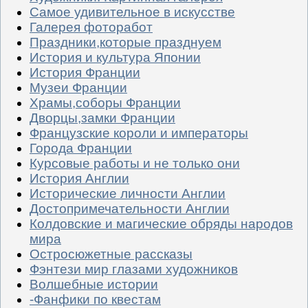
Самое удивительное в искусстве
Галерея фоторабот
Праздники,которые празднуем
История и культура Японии
История Франции
Музеи Франции
Храмы,соборы Франции
Дворцы,замки Франции
Французские короли и императоры
Города Франции
Курсовые работы и не только они
История Англии
Исторические личности Англии
Достопримечательности Англии
Колдовские и магические обряды народов
мира
Остросюжетные рассказы
Фэнтези мир глазами художников
Волшебные истории
-Фанфики по квестам