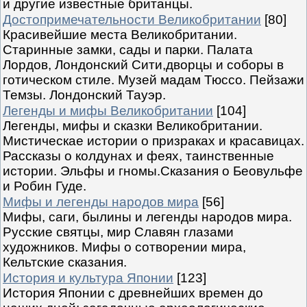
и другие известные британцы.
Достопримечательности Великобритании
[80]
Красивейшие места Великобритании.
Старинные замки, сады и парки. Палата
Лордов, Лондонский Сити,дворцы и соборы в
готическом стиле. Музей мадам Тюссо. Пейзажи
Темзы. Лондонский Тауэр.
Легенды и мифы Великобритании
[104]
Легенды, мифы и сказки Великобритании.
Мистическае истории о призраках и красавицах.
Рассказы о колдунах и феях, таинственные
истории. Эльфы и гномы.Сказания о Беовульфе
и Робин Гуде.
Мифы и легенды народов мира
[56]
Мифы, саги, былины и легенды народов мира.
Русские святцы, мир Славян глазами
художников. Мифы о сотворении мира,
Кельтские сказания.
История и культура Японии
[123]
История Японии с древнейших времен до