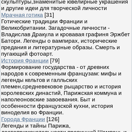
скульптуры,знаменитые ювелирные украшения
и другие идеи для творческой личности
Мрачная готика
[31]
Готические традиции Франции и
Великобритании. Загадочные личности -
Владислав Дракула и кровавая графиня Эржбет
Батори. Легенды о вампирах, исторические
предания и литературные образы. Смерть и
пугающий фотоарт.
История Франции
[79]
Формирование государства - от древних
народов к современным французам: мифы и
легенды кельтов и галльских
племен,средневековое рыцарство и история
королевских династий, Парижская коммуна и
наполеоновские завоевания. Быт и
особенности французской кухни, история
виноделия во Франции.
Города Франции
[126]
Легенды и тайны Парижа,