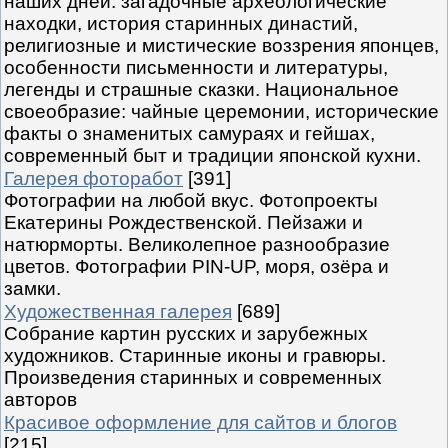
наших дней: загадочные археологические
находки, история старинных династий,
религиозные и мистические воззрения японцев,
особенности письменности и литературы,
легенды и страшные сказки. Национальное
своеобразие: чайные церемонии, исторические
факты о знаменитых самураях и гейшах,
современный быт и традиции японской кухни.
Галерея фоторабот
[391]
Фотографии на любой вкус. Фотопроекты
Екатерины Рождественской. Пейзажи и
натюрморты. Великолепное разнообразие
цветов. Фотографии PIN-UP, моря, озёра и
замки.
Художественная галерея
[689]
Собрание картин русских и зарубежных
художников. Старинные иконы и гравюры.
Произведения старинных и современных
авторов
Красивое оформление для сайтов и блогов
[215]