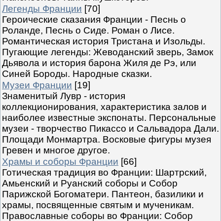
Легенды Франции
[70]
Героические сказания Франции - Песнь о
Роланде, Песнь о Сиде. Роман о Лисе.
Романтическая история Тристана и Изольды.
Пугающие легенды: Жеводанский зверь, Замок
Дьявола и история барона Жиля де Рэ, или
Синей Бороды. Народные сказки.
Музеи Франции
[19]
Знаменитый Лувр - история
коллекционирования, характеристика залов и
наиболее известные экспонаты. Персональные
музеи - творчество Пикассо и Сальвадора Дали.
Площади Монмартра. Восковые фигуры музея
Гревен и многое другое.
Храмы и соборы Франции
[66]
Готическая традиция во Франции: Шартрский,
Амьенский и Руанский соборы и Собор
Парижской Богоматери. Пантеон, базилики и
храмы, посвященные святым и мученикам.
Православные соборы во Франции: Собор