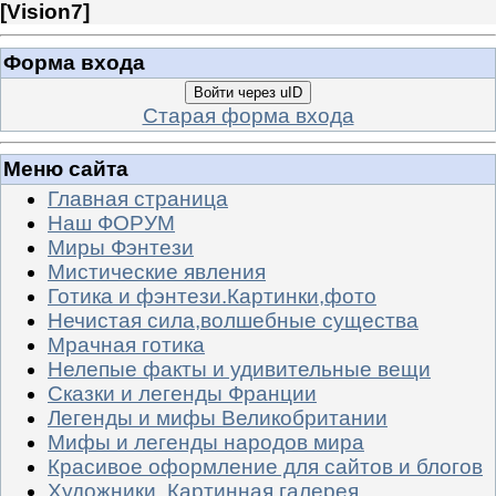
[
Vision7
]
Форма входа
Войти через uID
Старая форма входа
Меню сайта
Главная страница
Наш ФОРУМ
Миры Фэнтези
Мистические явления
Готика и фэнтези.Картинки,фото
Нечистая сила,волшебные существа
Мрачная готика
Нелепые факты и удивительные вещи
Сказки и легенды Франции
Легенды и мифы Великобритании
Мифы и легенды народов мира
Красивое оформление для сайтов и блогов
Художники. Картинная галерея