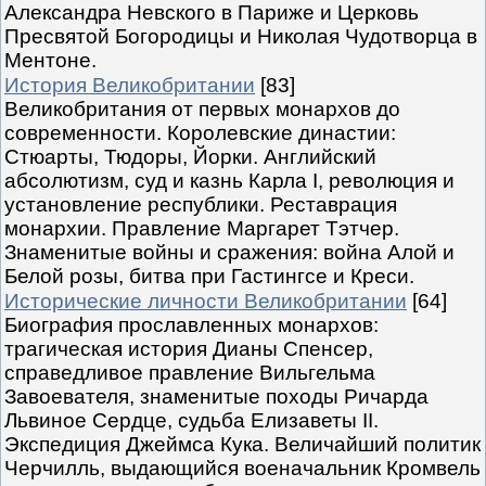
Александра Невского в Париже и Церковь
Пресвятой Богородицы и Николая Чудотворца в
Ментоне.
История Великобритании
[83]
Великобритания от первых монархов до
современности. Королевские династии:
Стюарты, Тюдоры, Йорки. Английский
абсолютизм, суд и казнь Карла I, революция и
установление республики. Реставрация
монархии. Правление Маргарет Тэтчер.
Знаменитые войны и сражения: война Алой и
Белой розы, битва при Гастингсе и Креси.
Исторические личности Великобритании
[64]
Биография прославленных монархов:
трагическая история Дианы Спенсер,
справедливое правление Вильгельма
Завоевателя, знаменитые походы Ричарда
Львиное Сердце, судьба Елизаветы II.
Экспедиция Джеймса Кука. Величайший политик
Черчилль, выдающийся военачальник Кромвель