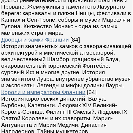
достопримечательности провинций Шампань и
Прованс. Жемчужины знаменитого Лазурного
берега: карнавалы и пляжи Ниццы, фестивали в
Каннах и Сен-Тропе, соборы и музеи Марселя и
Тулона. Княжество Монако - одна из самых
маленьких стран мира.
Дворцы и замки Франции
[84]
История знаменитых замков с завораживающей
архитектурой и мистической атмосферой:
величественный Шамбор, грациозный Блуа,
очаровательный королевский Фонтебло,
суровый Иф и многие другие. История
знаменитого Лувра, внутренее убранство музея
и экспонаты. Легенды и мифы долины Лауры.
Короли и императоры Франции
[64]
История королевских династий: Валуа,
Бурбоны, Капетинги. Людовик XIV Великий-
Король-Солнце. Филипп III Смелый. Людовик IX
Святой.Королевы и их фавориты. Мария-
Антуанетта и Мария Медичи. Династия
Наполеонов. Тайны мушкетеров.