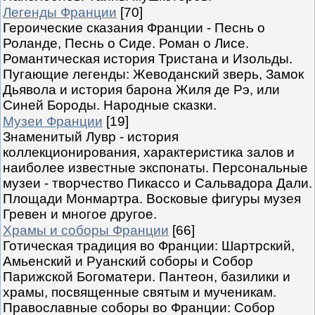
Легенды Франции
[70]
Героические сказания Франции - Песнь о
Роланде, Песнь о Сиде. Роман о Лисе.
Романтическая история Тристана и Изольды.
Пугающие легенды: Жеводанский зверь, Замок
Дьявола и история барона Жиля де Рэ, или
Синей Бороды. Народные сказки.
Музеи Франции
[19]
Знаменитый Лувр - история
коллекционирования, характеристика залов и
наиболее известные экспонаты. Персональные
музеи - творчество Пикассо и Сальвадора Дали.
Площади Монмартра. Восковые фигуры музея
Гревен и многое другое.
Храмы и соборы Франции
[66]
Готическая традиция во Франции: Шартрский,
Амьенский и Руанский соборы и Собор
Парижской Богоматери. Пантеон, базилики и
храмы, посвященные святым и мученикам.
Православные соборы во Франции: Собор