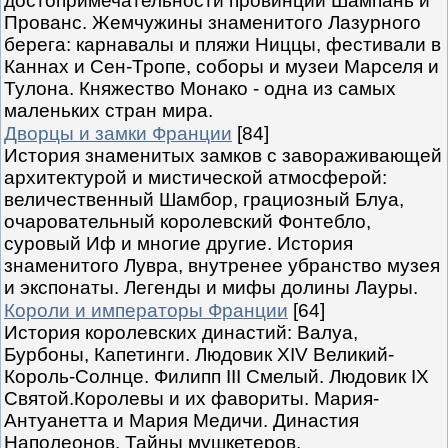
достопримечательности провинций Шампань и
Прованс. Жемчужины знаменитого Лазурного
берега: карнавалы и пляжи Ниццы, фестивали в
Каннах и Сен-Тропе, соборы и музеи Марселя и
Тулона. Княжество Монако - одна из самых
маленьких стран мира.
Дворцы и замки Франции
[84]
История знаменитых замков с завораживающей
архитектурой и мистической атмосферой:
величественный Шамбор, грациозный Блуа,
очаровательный королевский Фонтебло,
суровый Иф и многие другие. История
знаменитого Лувра, внутренее убранство музея
и экспонаты. Легенды и мифы долины Лауры.
Короли и императоры Франции
[64]
История королевских династий: Валуа,
Бурбоны, Капетинги. Людовик XIV Великий-
Король-Солнце. Филипп III Смелый. Людовик IX
Святой.Королевы и их фавориты. Мария-
Антуанетта и Мария Медичи. Династия
Наполеонов. Тайны мушкетеров.