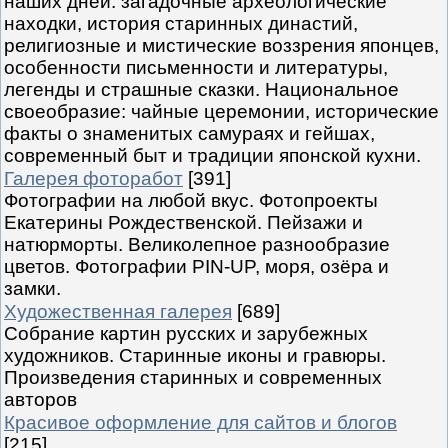
наших дней: загадочные археологические
находки, история старинных династий,
религиозные и мистические воззрения японцев,
особенности письменности и литературы,
легенды и страшные сказки. Национальное
своеобразие: чайные церемонии, исторические
факты о знаменитых самураях и гейшах,
современный быт и традиции японской кухни.
Галерея фоторабот
[391]
Фотографии на любой вкус. Фотопроекты
Екатерины Рождественской. Пейзажи и
натюрморты. Великолепное разнообразие
цветов. Фотографии PIN-UP, моря, озёра и
замки.
Художественная галерея
[689]
Собрание картин русских и зарубежных
художников. Старинные иконы и гравюры.
Произведения старинных и современных
авторов
Красивое оформление для сайтов и блогов
[215]