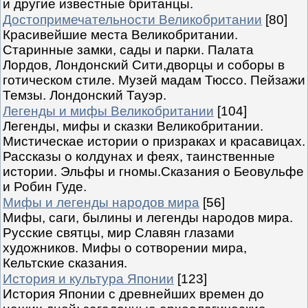
и другие известные британцы.
Достопримечательности Великобритании
[80]
Красивейшие места Великобритании.
Старинные замки, сады и парки. Палата
Лордов, Лондонский Сити,дворцы и соборы в
готическом стиле. Музей мадам Тюссо. Пейзажи
Темзы. Лондонский Тауэр.
Легенды и мифы Великобритании
[104]
Легенды, мифы и сказки Великобритании.
Мистическае истории о призраках и красавицах.
Рассказы о колдунах и феях, таинственные
истории. Эльфы и гномы.Сказания о Беовульфе
и Робин Гуде.
Мифы и легенды народов мира
[56]
Мифы, саги, былины и легенды народов мира.
Русские святцы, мир Славян глазами
художников. Мифы о сотворении мира,
Кельтские сказания.
История и культура Японии
[123]
История Японии с древнейших времен до