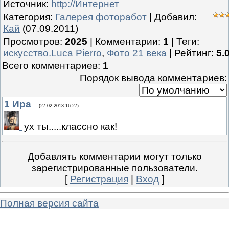
Источник
:
http://Интернет
Категория
:
Галерея фоторабот
|
Добавил
:
Кай
(07.09.2011)
Просмотров
:
2025
|
Комментарии
:
1
|
Теги
:
искусство.Luca Pierro
,
Фото 21 века
|
Рейтинг
:
5.
Всего комментариев
:
1
Порядок вывода комментариев:
1
Ира
(27.02.2013 16:27)
ух ты.....классно как!
Добавлять комментарии могут только
зарегистрированные пользователи.
[
Регистрация
|
Вход
]
Полная версия сайта