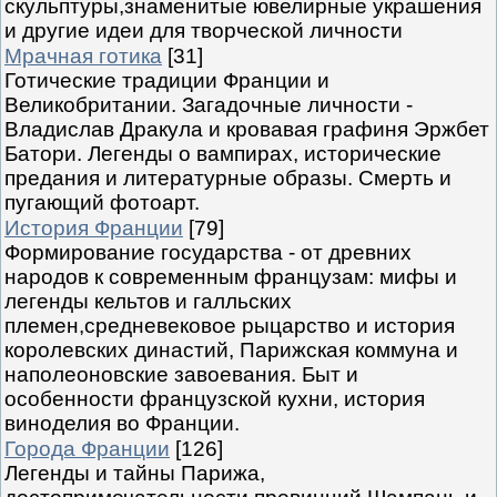
скульптуры,знаменитые ювелирные украшения
и другие идеи для творческой личности
Мрачная готика
[31]
Готические традиции Франции и
Великобритании. Загадочные личности -
Владислав Дракула и кровавая графиня Эржбет
Батори. Легенды о вампирах, исторические
предания и литературные образы. Смерть и
пугающий фотоарт.
История Франции
[79]
Формирование государства - от древних
народов к современным французам: мифы и
легенды кельтов и галльских
племен,средневековое рыцарство и история
королевских династий, Парижская коммуна и
наполеоновские завоевания. Быт и
особенности французской кухни, история
виноделия во Франции.
Города Франции
[126]
Легенды и тайны Парижа,