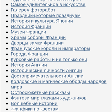
Самое удивительное в искусстве
Галерея фоторабот
Праздники,которые празднуем
История и культура Японии
История Франции
Музеи Франции
Храмы,соборы Франции
Дворцы,замки Франции
Французские короли и императоры
Города Франции
Курсовые работы и не только они
История Англии
Исторические личности Англии
Достопримечательности Англии
Колдовские и магические обряды народов
мира
Остросюжетные рассказы
Фэнтези мир глазами художников
Волшебные истории
-Фанфики по квестам