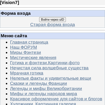
[
Vision7
]
Форма входа
Войти через uID
Старая форма входа
Меню сайта
Главная страница
Наш ФОРУМ
Миры Фэнтези
Мистические явления
Готика и фэнтези.Картинки,фото
Нечистая сила,волшебные существа
Мрачная готика
Нелепые факты и удивительные вещи
Сказки и легенды Франции
Легенды и мифы Великобритании
Мифы и легенды народов мира
Красивое оформление для сайтов и блогов
Художники. Картинная галерея