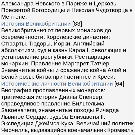
Александра Невского в Париже и Церковь
Пресвятой Богородицы и Николая Чудотворца в
Ментоне.
История Великобритании
[83]
Великобритания от первых монархов до
современности. Королевские династии:
Стюарты, Тюдоры, Йорки. Английский
абсолютизм, суд и казнь Карла I, революция и
установление республики. Реставрация
монархии. Правление Маргарет Тэтчер.
Знаменитые войны и сражения: война Алой и
Белой розы, битва при Гастингсе и Креси.
Исторические личности Великобритании
[64]
Биография прославленных монархов:
трагическая история Дианы Спенсер,
справедливое правление Вильгельма
Завоевателя, знаменитые походы Ричарда
Львиное Сердце, судьба Елизаветы II.
Экспедиция Джеймса Кука. Величайший политик
Черчилль, выдающийся военачальник Кромвель