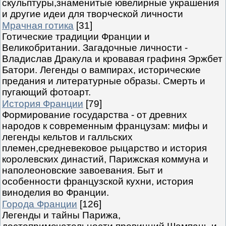
скульптуры,знаменитые ювелирные украшения
и другие идеи для творческой личности
Мрачная готика
[31]
Готические традиции Франции и
Великобритании. Загадочные личности -
Владислав Дракула и кровавая графиня Эржбет
Батори. Легенды о вампирах, исторические
предания и литературные образы. Смерть и
пугающий фотоарт.
История Франции
[79]
Формирование государства - от древних
народов к современным французам: мифы и
легенды кельтов и галльских
племен,средневековое рыцарство и история
королевских династий, Парижская коммуна и
наполеоновские завоевания. Быт и
особенности французской кухни, история
виноделия во Франции.
Города Франции
[126]
Легенды и тайны Парижа,