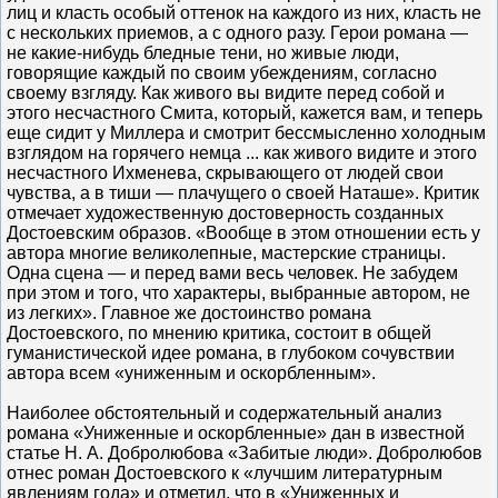
лиц и класть особый оттенок на каждого из них, класть не
с нескольких приемов, а с одного разу. Герои романа —
не какие-нибудь бледные тени, но живые люди,
говорящие каждый по своим убеждениям, согласно
своему взгляду. Как живого вы видите перед собой и
этого несчастного Смита, который, кажется вам, и теперь
еще сидит у Миллера и смотрит бессмысленно холодным
взглядом на горячего немца ... как живого видите и этого
несчастного Ихменева, скрывающего от людей свои
чувства, а в тиши — плачущего о своей Наташе». Критик
отмечает художественную достоверность созданных
Достоевским образов. «Вообще в этом отношении есть у
автора многие великолепные, мастерские страницы.
Одна сцена — и перед вами весь человек. Не забудем
при этом и того, что характеры, выбранные автором, не
из легких». Главное же достоинство романа
Достоевского, по мнению критика, состоит в общей
гуманистической идее романа, в глубоком сочувствии
автора всем «униженным и оскорбленным».
Наиболее обстоятельный и содержательный анализ
романа «Униженные и оскорбленные» дан в известной
статье Н. А. Добролюбова «Забитые люди». Добролюбов
отнес роман Достоевского к «лучшим литературным
явлениям года» и отметил, что в «Униженных и