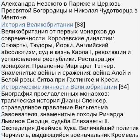
Александра Невского в Париже и Церковь
Пресвятой Богородицы и Николая Чудотворца в
Ментоне.
История Великобритании
[83]
Великобритания от первых монархов до
современности. Королевские династии:
Стюарты, Тюдоры, Йорки. Английский
абсолютизм, суд и казнь Карла I, революция и
установление республики. Реставрация
монархии. Правление Маргарет Тэтчер.
Знаменитые войны и сражения: война Алой и
Белой розы, битва при Гастингсе и Креси.
Исторические личности Великобритании
[64]
Биография прославленных монархов:
трагическая история Дианы Спенсер,
справедливое правление Вильгельма
Завоевателя, знаменитые походы Ричарда
Львиное Сердце, судьба Елизаветы II.
Экспедиция Джеймса Кука. Величайший политик
Черчилль, выдающийся военачальник Кромвель