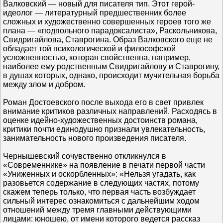
Валковский — новый для писателя тип. Этот герой-
идеолог — литературный предшественник более
сложных и художественно совершенных героев того же
плана — «подпольного парадоксалиста», Раскольникова,
Свидригайлова, Ставрогина. Образ Валковского еще не
обладает той психологической и философской
усложненностью, которая свойственна, например,
наиболее ему родственным Свидригайлову и Ставрогину,
в душах которых, однако, происходит мучительная борьба
между злом и добром.
Роман Достоевского после выхода его в свет привлек
внимание критиков различных направлений. Расходясь в
оценке идейно-художественных достоинств романа,
критики почти единодушно признали увлекательность,
занимательность нового произведения писателя.
Чернышевский сочувственно откликнулся в
«Современнике» на появление в печати первой части
«Униженных и оскорбленных»: «Нельзя угадать, как
разовьется содержание в следующих частях, потому
скажем теперь только, что первая часть возбуждает
сильный интерес ознакомиться с дальнейшим ходом
отношений между тремя главными действующими
лицами: юношею, от имени которого ведется рассказ