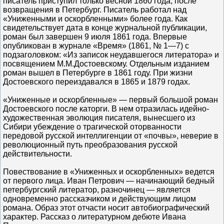
писатель приступил только весной 1860 года, после
возвращения в Петербург. Писатель работал над
«Униженными и оскорбленными» более года. Как
свидетельствует дата в конце журнальной публикации,
роман был завершен 9 июля 1861 года. Впервые
опубликован в журнале «Время» (1861, № 1—7) с
подзаголовком: «Из записок неудавшегося литератора» и
посвящением M.M.Достоевскому. Отдельным изданием
роман вышел в Петербурге в 1861 году. При жизни
Достоевского переиздавался в 1865 и 1879 годах.
«Униженные и оскорбленные» — первый большой роман
Достоевского после каторги. В нем отразилась идейно-
художественная эволюция писателя, вынесшего из
Сибири убеждение о трагической оторванности
передовой русской интеллигенции от «почвы», неверие в
революционный путь преобразования русской
действительности.
Повествование в «Униженных и оскорбленных» ведется
от первого лица. Иван Петрович — начинающий бедный
петербургский литератор, разночинец — является
одновременно рассказчиком и действующим лицом
романа. Образ этот отчасти носит автобиографический
характер. Рассказ о литературном дебюте Ивана