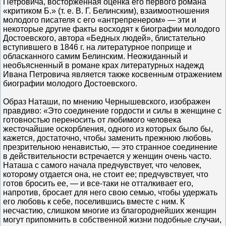
Петровича, восторженная оценка его первого романа
«критиком Б.» (т. е. В. Г. Белинским), взаимоотношения
молодого писателя с его «антрепренером» — эти и
некоторые другие факты восходят к биографии молодого
Достоевского, автора «Бедных людей», блистательно
вступившего в 1846 г. на литературное поприще и
обласканного самим Белинским. Неожиданный и
необъясненный в романе крах литературных надежд
Ивана Петровича является также косвенным отражением
биографии молодого Достоевского.
Образ Наташи, по мнению Чернышевского, изображен
правдиво: «Это соединение гордости и силы в женщине с
готовностью переносить от любимого человека
жесточайшие оскорбления, одного из которых было бы,
кажется, достаточно, чтобы заменить прежнюю любовь
презрительною ненавистью, — это странное соединение
в действительности встречается у женщин очень часто.
Наташа с самого начала предчувствует, что человек,
которому отдается она, не стоит ее; предчувствует, что
готов бросить ее, — и все-таки не отталкивает его,
напротив, бросает для него свою семью, чтобы удержать
его любовь к себе, поселившись вместе с ним. К
несчастию, слишком многие из благороднейших женщин
могут припомнить в собственной жизни подобные случаи,