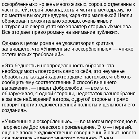
оскорбленных» «очень много живых, хорошо отделанных
частностей, герой романа, хоть и метит в мелодраму, но
по местам выходит недурен, характер маленькой Нелли
обрисован положительно хорошо, очень живо и
натурально очеркнут также характер старика Ихменева.
Все это дает право роману на внимание публики».
Однако в целом роман не удовлетворил критика,
заявившего, что «Униженные и оскорбленные» — «ниже
эстетических требований».
«Эта бедность и неопределенность образов, эта
необходимость повторять самого себя, это неуменье
обработать каждый характер даже настолько, чтоб хоть
сообщить ему соответственный способ внешнего
выражения, — пишет Добролюбов, — все это,
обнаруживая, с одной стороны, недостаток разнообразия
в запасе наблюдений автора, с другой стороны, прямо
говорит против художественной полноты и цельности его
создания».
«Униженные и оскорбленные» — во многом переходное в
творчестве Достоевского произведение. Это — первый,
еще не вполне художественно совершенный опыт нового
для писателя «идеологического романа». В нем