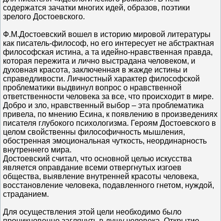
содержатся зачатки многих идей, образов, поэтики
зрелого Достоевского.
Ф.М.Достоевский вошел в историю мировой литературы
как писатель-философ, но его интересует не абстрактная
философская истина, а та идейно-нравственная правда,
которая пережита и лично выстрадана человеком, и
духовная красота, заключенная в жажде истины и
справедливости. Личностный характер философской
проблематики выдвинул вопрос о нравственной
ответственности человека за все, что происходит в мире.
Добро и зло, нравственный выбор – эта проблематика
привела, по мнению Есина, к появлению в произведениях
писателя глубокого психологизма. Героям Достоевского в
целом свойственны философичность мышления,
обостренная эмоциональная чуткость, неординарность
внутреннего мира.
Достоевский считал, что основной целью искусства
является оправдание всеми отвергнутых изгоев
общества, выявление внутренней красоты человека,
восстановление человека, подавленного гнетом, нуждой,
страданием.
Для осуществления этой цели необходимо было
проникновенно заглянуть в душу человека. Открытие