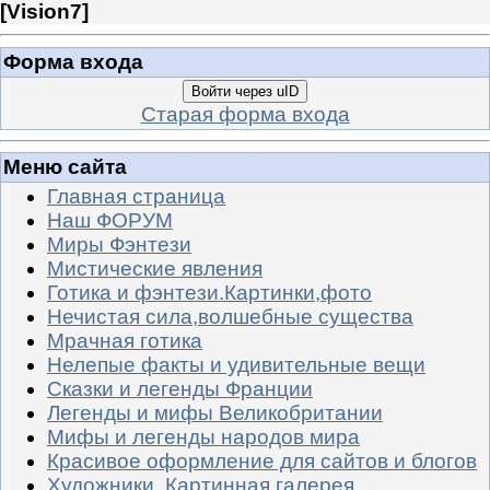
[
Vision7
]
Форма входа
Войти через uID
Старая форма входа
Меню сайта
Главная страница
Наш ФОРУМ
Миры Фэнтези
Мистические явления
Готика и фэнтези.Картинки,фото
Нечистая сила,волшебные существа
Мрачная готика
Нелепые факты и удивительные вещи
Сказки и легенды Франции
Легенды и мифы Великобритании
Мифы и легенды народов мира
Красивое оформление для сайтов и блогов
Художники. Картинная галерея