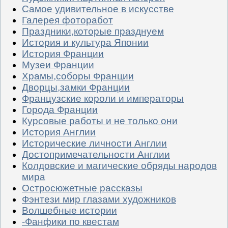
Самое удивительное в искусстве
Галерея фоторабот
Праздники,которые празднуем
История и культура Японии
История Франции
Музеи Франции
Храмы,соборы Франции
Дворцы,замки Франции
Французские короли и императоры
Города Франции
Курсовые работы и не только они
История Англии
Исторические личности Англии
Достопримечательности Англии
Колдовские и магические обряды народов
мира
Остросюжетные рассказы
Фэнтези мир глазами художников
Волшебные истории
-Фанфики по квестам