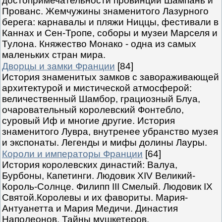
достопримечательности провинций Шампань и
Прованс. Жемчужины знаменитого Лазурного
берега: карнавалы и пляжи Ниццы, фестивали в
Каннах и Сен-Тропе, соборы и музеи Марселя и
Тулона. Княжество Монако - одна из самых
маленьких стран мира.
Дворцы и замки Франции
[84]
История знаменитых замков с завораживающей
архитектурой и мистической атмосферой:
величественный Шамбор, грациозный Блуа,
очаровательный королевский Фонтебло,
суровый Иф и многие другие. История
знаменитого Лувра, внутренее убранство музея
и экспонаты. Легенды и мифы долины Лауры.
Короли и императоры Франции
[64]
История королевских династий: Валуа,
Бурбоны, Капетинги. Людовик XIV Великий-
Король-Солнце. Филипп III Смелый. Людовик IX
Святой.Королевы и их фавориты. Мария-
Антуанетта и Мария Медичи. Династия
Наполеонов. Тайны мушкетеров.