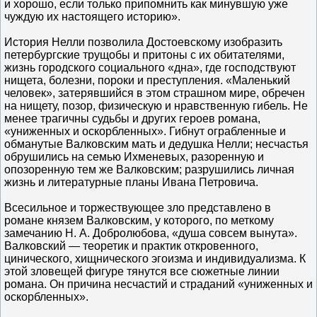
и хорошо, если только припомнить как минувшую уже
чуждую их настоящего историю».
История Нелли позволила Достоевскому изобразить
петербургские трущобы и притоны с их обитателями,
жизнь городского социального «дна», где господствуют
нищета, болезни, пороки и преступления. «Маленький
человек», затерявшийся в этом страшном мире, обречен
на нищету, позор, физическую и нравственную гибель. Не
менее трагичны судьбы и других героев романа,
«униженных и оскорбленных». Гибнут ограбленные и
обманутые Валковским мать и дедушка Нелли; несчастья
обрушились на семью Ихменевых, разоренную и
опозоренную тем же Валковским; разрушились личная
жизнь и литературные планы Ивана Петровича.
Всесильное и торжествующее зло представлено в
романе князем Валковским, у которого, по меткому
замечанию Н. А. Добролюбова, «душа совсем вынута».
Валковский — теоретик и практик откровенного,
цинического, хищнического эгоизма и индивидуализма. К
этой зловещей фигуре тянутся все сюжетные линии
романа. Он причина несчастий и страданий «униженных и
оскорбленных».