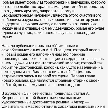
(роман имеет форму автобиографии), девушкою, которую
он горячо любит, которая и сама ценит его благородство,
но отдалась другому, очаровательному и
бесхарактерному человеку. Личность этого счастливого
любовника задумана очень хорошо, и если автор успеет
выдержать психологическую верность в отношениях
между ним и отдавшейся ему девушкою, роман его будет
одним из лучших, какие являлись у нас в последние
годы».
Начало публикации романа «Униженные и
оскорбленные» отметил А.Н. Плещеев, который писал:
«Новый роман его напомнил нам его прежние
произведения: те же хватающие за сердце ноты слышны
в нем... даже и тот фантастический колорит, который так
любит г-н Достоевский, колорит, как будто навеянный на
него одним из любимых его писателей, Гофманом,
встречается здесь в первой же сцене. Первая глава
нового романа, где являются странный старик с своей
собакой, по нашему мнению, превосходна»
В журнале «Сын отечества» появилась статья А.
Хитрова, в которой были отмечены высокие
художественные достоинства романа. «Автор —
удивительный мастер оттенять характеры выводимых им