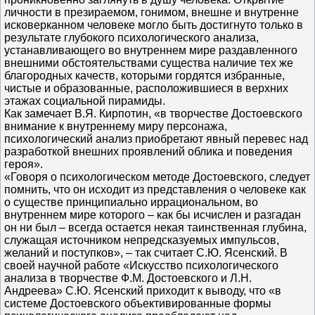
личности в презираемом, гонимом, внешне и внутренне
исковерканном человеке могло быть достигнуто только в
результате глубокого психологического анализа,
устанавливающего во внутреннем мире раздавленного
внешними обстоятельствами существа наличие тех же
благородных качеств, которыми гордятся избранные,
чистые и образованные, расположившиеся в верхних
этажах социальной пирамиды.
Как замечает В.Я. Кирпотин, «в творчестве Достоевского
внимание к внутреннему миру персонажа,
психологический анализ приобретают явный перевес над
разработкой внешних проявлений облика и поведения
героя».
«Говоря о психологическом методе Достоевского, следует
помнить, что он исходит из представления о человеке как
о существе принципиально иррациональном, во
внутреннем мире которого – как бы исчислен и разгадан
он ни был – всегда остается некая таинственная глубина,
служащая источником непредсказуемых импульсов,
желаний и поступков», – так считает С.Ю. Ясенский. В
своей научной работе «Искусство психологического
анализа в творчестве Ф.М. Достоевского и Л.Н.
Андреева» С.Ю. Ясенский приходит к выводу, что «в
системе Достоевского объективированные формы