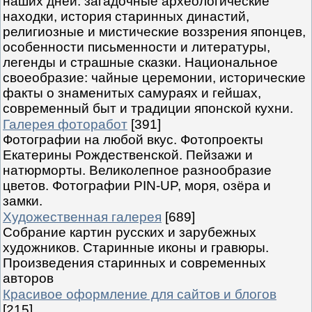
наших дней: загадочные археологические
находки, история старинных династий,
религиозные и мистические воззрения японцев,
особенности письменности и литературы,
легенды и страшные сказки. Национальное
своеобразие: чайные церемонии, исторические
факты о знаменитых самураях и гейшах,
современный быт и традиции японской кухни.
Галерея фоторабот
[391]
Фотографии на любой вкус. Фотопроекты
Екатерины Рождественской. Пейзажи и
натюрморты. Великолепное разнообразие
цветов. Фотографии PIN-UP, моря, озёра и
замки.
Художественная галерея
[689]
Собрание картин русских и зарубежных
художников. Старинные иконы и гравюры.
Произведения старинных и современных
авторов
Красивое оформление для сайтов и блогов
[215]