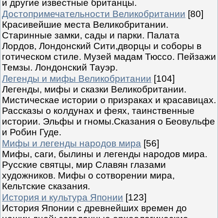
и другие известные британцы.
Достопримечательности Великобритании
[80]
Красивейшие места Великобритании.
Старинные замки, сады и парки. Палата
Лордов, Лондонский Сити,дворцы и соборы в
готическом стиле. Музей мадам Тюссо. Пейзажи
Темзы. Лондонский Тауэр.
Легенды и мифы Великобритании
[104]
Легенды, мифы и сказки Великобритании.
Мистическае истории о призраках и красавицах.
Рассказы о колдунах и феях, таинственные
истории. Эльфы и гномы.Сказания о Беовульфе
и Робин Гуде.
Мифы и легенды народов мира
[56]
Мифы, саги, былины и легенды народов мира.
Русские святцы, мир Славян глазами
художников. Мифы о сотворении мира,
Кельтские сказания.
История и культура Японии
[123]
История Японии с древнейших времен до