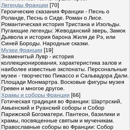
Легенды Франции
[70]
Героические сказания Франции - Песнь о
Роланде, Песнь о Сиде. Роман о Лисе.
Романтическая история Тристана и Изольды.
Пугающие легенды: Жеводанский зверь, Замок
Дьявола и история барона Жиля де Рэ, или
Синей Бороды. Народные сказки.
Музеи Франции
[19]
Знаменитый Лувр - история
коллекционирования, характеристика залов и
наиболее известные экспонаты. Персональные
музеи - творчество Пикассо и Сальвадора Дали.
Площади Монмартра. Восковые фигуры музея
Гревен и многое другое.
Храмы и соборы Франции
[66]
Готическая традиция во Франции: Шартрский,
Амьенский и Руанский соборы и Собор
Парижской Богоматери. Пантеон, базилики и
храмы, посвященные святым и мученикам.
Православные соборы во Франции: Собор