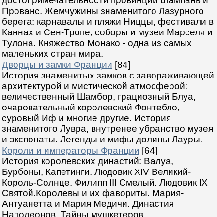
достопримечательности провинций Шампань и
Прованс. Жемчужины знаменитого Лазурного
берега: карнавалы и пляжи Ниццы, фестивали в
Каннах и Сен-Тропе, соборы и музеи Марселя и
Тулона. Княжество Монако - одна из самых
маленьких стран мира.
Дворцы и замки Франции
[84]
История знаменитых замков с завораживающей
архитектурой и мистической атмосферой:
величественный Шамбор, грациозный Блуа,
очаровательный королевский Фонтебло,
суровый Иф и многие другие. История
знаменитого Лувра, внутренее убранство музея
и экспонаты. Легенды и мифы долины Лауры.
Короли и императоры Франции
[64]
История королевских династий: Валуа,
Бурбоны, Капетинги. Людовик XIV Великий-
Король-Солнце. Филипп III Смелый. Людовик IX
Святой.Королевы и их фавориты. Мария-
Антуанетта и Мария Медичи. Династия
Наполеонов. Тайны мушкетеров.