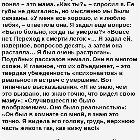
понял – это мама. «Как ты?» – спросил я. Ее
губы не двигались, но мысленно мы были
связаны. «У меня все хорошо, и я люблю
тебя», – ответила она. Я задал еще вопрос:
«Было больно, когда ты умерла?» «Вовсе
нет. Переход к смерти легок «… Я задал ей,
наверное, вопросов десять, а затем она
растаяла… Я был очень растроган».
Подобных рассказов немало. Они во многом
схожи. И главное, что их объединяет, – это
твердая убежденность «психонавтов» в
реально­сти встреч с умершими. Вот
типичные высказывания. «Я не знаю, чем
это вызвано, но знаю точно, что видел свою
маму»; «Случив­шееся не было
воображением. Оно было реальностью»;
«Он был в комнате со мной, я знаю это
точно. Я видела его голову, грудь, верхнюю
часть живота так, как вижу вас!»