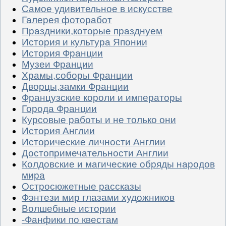
Самое удивительное в искусстве
Галерея фоторабот
Праздники,которые празднуем
История и культура Японии
История Франции
Музеи Франции
Храмы,соборы Франции
Дворцы,замки Франции
Французские короли и императоры
Города Франции
Курсовые работы и не только они
История Англии
Исторические личности Англии
Достопримечательности Англии
Колдовские и магические обряды народов
мира
Остросюжетные рассказы
Фэнтези мир глазами художников
Волшебные истории
-Фанфики по квестам