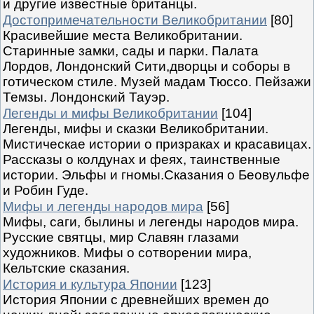
и другие известные британцы.
Достопримечательности Великобритании
[80]
Красивейшие места Великобритании.
Старинные замки, сады и парки. Палата
Лордов, Лондонский Сити,дворцы и соборы в
готическом стиле. Музей мадам Тюссо. Пейзажи
Темзы. Лондонский Тауэр.
Легенды и мифы Великобритании
[104]
Легенды, мифы и сказки Великобритании.
Мистическае истории о призраках и красавицах.
Рассказы о колдунах и феях, таинственные
истории. Эльфы и гномы.Сказания о Беовульфе
и Робин Гуде.
Мифы и легенды народов мира
[56]
Мифы, саги, былины и легенды народов мира.
Русские святцы, мир Славян глазами
художников. Мифы о сотворении мира,
Кельтские сказания.
История и культура Японии
[123]
История Японии с древнейших времен до