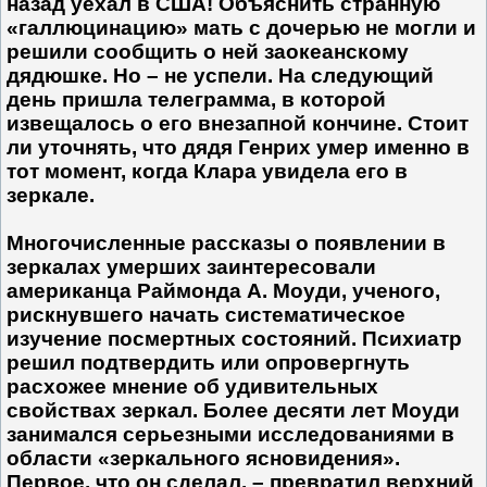
назад уехал в США! Объяснить странную
«галлюцинацию» мать с дочерью не могли и
решили сообщить о ней заокеанскому
дядюшке. Но – не успели. На следующий
день пришла телеграмма, в которой
извещалось о его внезапной кончине. Стоит
ли уточнять, что дядя Генрих умер именно в
тот момент, когда Клара увидела его в
зеркале.
Многочисленные рассказы о появлении в
зеркалах умерших заинтересовали
американца Раймонда А. Моуди, ученого,
рискнув­шего начать систематическое
изучение посмертных состояний. Психиатр
решил подтвердить или опровергнуть
расхожее мнение об удивительных
свойствах зеркал. Более десяти лет Моуди
занимался серьезными исследованиями в
области «зеркального ясновидения».
Первое, что он сделал, – превратил верхний