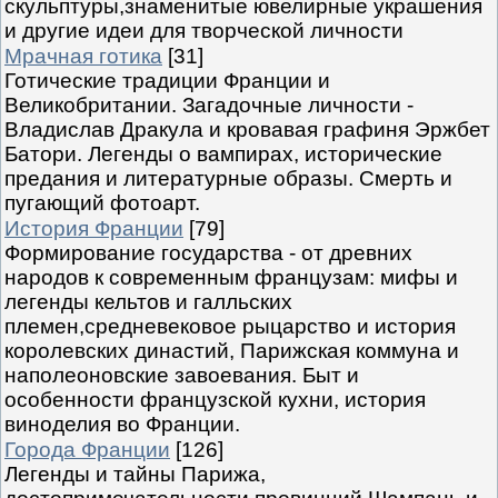
скульптуры,знаменитые ювелирные украшения
и другие идеи для творческой личности
Мрачная готика
[31]
Готические традиции Франции и
Великобритании. Загадочные личности -
Владислав Дракула и кровавая графиня Эржбет
Батори. Легенды о вампирах, исторические
предания и литературные образы. Смерть и
пугающий фотоарт.
История Франции
[79]
Формирование государства - от древних
народов к современным французам: мифы и
легенды кельтов и галльских
племен,средневековое рыцарство и история
королевских династий, Парижская коммуна и
наполеоновские завоевания. Быт и
особенности французской кухни, история
виноделия во Франции.
Города Франции
[126]
Легенды и тайны Парижа,