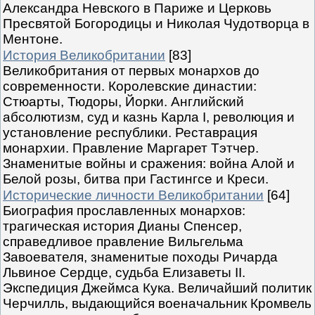
Александра Невского в Париже и Церковь
Пресвятой Богородицы и Николая Чудотворца в
Ментоне.
История Великобритании
[83]
Великобритания от первых монархов до
современности. Королевские династии:
Стюарты, Тюдоры, Йорки. Английский
абсолютизм, суд и казнь Карла I, революция и
установление республики. Реставрация
монархии. Правление Маргарет Тэтчер.
Знаменитые войны и сражения: война Алой и
Белой розы, битва при Гастингсе и Креси.
Исторические личности Великобритании
[64]
Биография прославленных монархов:
трагическая история Дианы Спенсер,
справедливое правление Вильгельма
Завоевателя, знаменитые походы Ричарда
Львиное Сердце, судьба Елизаветы II.
Экспедиция Джеймса Кука. Величайший политик
Черчилль, выдающийся военачальник Кромвель