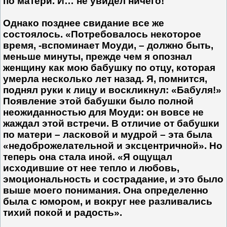
по матери. И… не увидел ничего!
Однако позднее свидание все же
состоялось. «Потребовалось некоторое
время, -вспоминает Моуди, – должно быть,
меньше минуты, прежде чем я опознал
женщину как мою бабушку по отцу, которая
умерла несколько лет назад. Я, помнится,
поднял руки к лицу и воскликнул: «Бабуля!»
Появление этой бабушки было полной
неожиданностью для Моуди: он вовсе не
жаждал этой встречи. В отличие от бабушки
по матери – ласковой и мудрой – эта была
«недоброжелательной и эксцентричной». Но
теперь она стала иной. «Я ощущал
исходившие от нее тепло и любовь,
эмоциональность и сострадание, и это было
выше моего понимания. Она определенно
была с юмором, и вокруг нее разливались
тихий покой и радость».