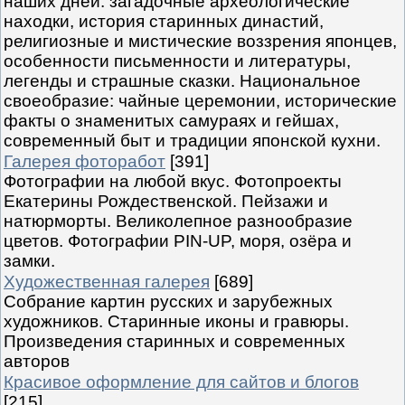
наших дней: загадочные археологические
находки, история старинных династий,
религиозные и мистические воззрения японцев,
особенности письменности и литературы,
легенды и страшные сказки. Национальное
своеобразие: чайные церемонии, исторические
факты о знаменитых самураях и гейшах,
современный быт и традиции японской кухни.
Галерея фоторабот
[391]
Фотографии на любой вкус. Фотопроекты
Екатерины Рождественской. Пейзажи и
натюрморты. Великолепное разнообразие
цветов. Фотографии PIN-UP, моря, озёра и
замки.
Художественная галерея
[689]
Собрание картин русских и зарубежных
художников. Старинные иконы и гравюры.
Произведения старинных и современных
авторов
Красивое оформление для сайтов и блогов
[215]