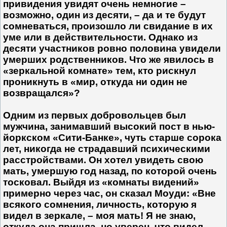
привидения увидят очень немногие –
возможно, один из десяти, – да и те будут
сомне­ваться, произошло ли свидание в их
уме или в действительности. Однако из
десяти участников ровно половина увидели
умерших род­ственников. Что же явилось в
«зеркальной комнате» тем, кто рискнул
проникнуть в «мир, откуда ни один не
возвращался»?
Одним из первых добровольцев был
мужчина, занимавший высокий пост в нью-
йоркском «Сити-Банке», чуть старше сорока
лет, никогда не страдавший психическими
расстройствами. Он хотел увидеть свою
мать, умершую год назад, по которой очень
тосковал. Выйдя из «комнаты видений»
примерно через час, он сказал Моуди: «Вне
всякого сомнения, личность, которую я
видел в зеркале, – моя мать! Я не знаю,
откуда она пришла, но уверен, что видел