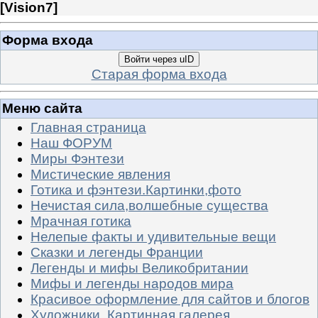
[
Vision7
]
Форма входа
Войти через uID
Старая форма входа
Меню сайта
Главная страница
Наш ФОРУМ
Миры Фэнтези
Мистические явления
Готика и фэнтези.Картинки,фото
Нечистая сила,волшебные существа
Мрачная готика
Нелепые факты и удивительные вещи
Сказки и легенды Франции
Легенды и мифы Великобритании
Мифы и легенды народов мира
Красивое оформление для сайтов и блогов
Художники. Картинная галерея