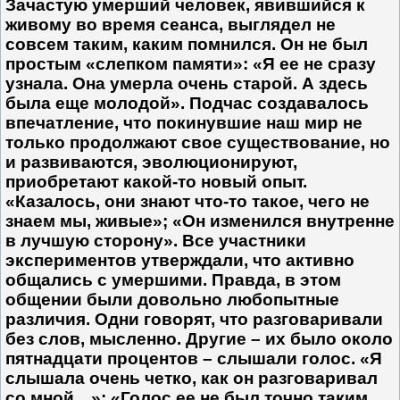
Зачастую умерший человек, явившийся к
живому во время сеанса, выглядел не
совсем таким, каким помнился. Он не был
простым «слепком памяти»: «Я ее не сразу
узнала. Она умерла очень старой. А здесь
была еще молодой». Подчас создавалось
впечатление, что покинувшие наш мир не
только продолжают свое существование, но
и развиваются, эволюционируют,
приобретают какой-то новый опыт.
«Казалось, они знают что-то такое, чего не
знаем мы, живые»; «Он изменился внутренне
в лучшую сторону». Все участники
экспериментов утверждали, что активно
общались с умершими. Правда, в этом
общении были довольно любопытные
различия. Одни говорят, что разговаривали
без слов, мысленно. Другие – их было около
пятнадцати процентов – слышали голос. «Я
слышала очень четко, как он разговаривал
со мной…»; «Голос ее не был точно таким,