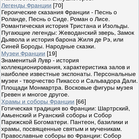
Легенды Франции
[70]
Героические сказания Франции - Песнь о
Роланде, Песнь о Сиде. Роман о Лисе.
Романтическая история Тристана и Изольды.
Пугающие легенды: Жеводанский зверь, Замок
Дьявола и история барона Жиля де Рэ, или
Синей Бороды. Народные сказки.
Музеи Франции
[19]
Знаменитый Лувр - история
коллекционирования, характеристика залов и
наиболее известные экспонаты. Персональные
музеи - творчество Пикассо и Сальвадора Дали.
Площади Монмартра. Восковые фигуры музея
Гревен и многое другое.
Храмы и соборы Франции
[66]
Готическая традиция во Франции: Шартрский,
Амьенский и Руанский соборы и Собор
Парижской Богоматери. Пантеон, базилики и
храмы, посвященные святым и мученикам.
Православные соборы во Франции: Собор