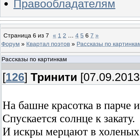
Правообладателям
Страница
6
из
7
«
1
2
…
4
5
6
7
»
Форум
»
Квартал поэтов
»
Рассказы по картинка
Рассказы по картинкам
[
126
]
Тринити
[07.09.2013
На башне красотка в парче и
Спускается солнце к закату.
И искры мерцают в холеных