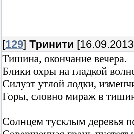
С тех самых пор я жалею, ч
которое, кровь стыла в 
наблюдения за мной теперь
[
129
]
Тринити
[16.09.2013
Тишина, окончание вечера.
Блики охры на гладкой волне
Силуэт утлой лодки, изменч
Горы, словно мираж в тишин
Солнцем тусклым деревья п