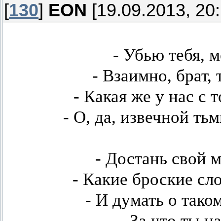
[
130
]
EON
[19.09.2013, 20:
- Убью тебя, 
- Взаимно, брат, 
- Какая же у нас с 
- О, да, извечной т
- Достань свой 
- Какие броские сл
- И думать о тако
- За что ты н