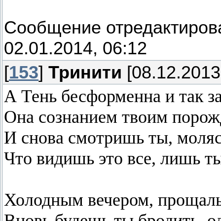
Сообщение отредактиро
02.01.2014, 06:12
[
153
]
Тринити
[08.12.2013
А Тень бесформенна и так з
Она сознанием твоим порож
И снова смотришь ты, моляс
Что видишь это все, лишь ты
Холодным вечером, прощал
Вновь будешь ты бродить, од