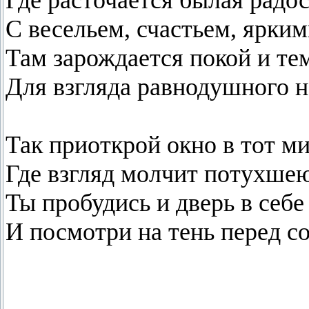
Где расточается былая радос
С весельем, счастьем, ярки
Там зарождается покой и те
Для взгляда равнодушного н
Так приоткрой окно в тот м
Где взгляд молчит потухшею
Ты пробудись и дверь в себе
И посмотри на тень перед со