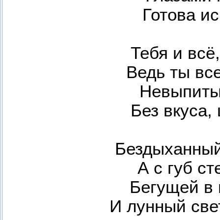
Готова ис
Тебя и всё
Ведь ты все
Невыпиты
Без вкуса,
Бездыханный
А с губ ст
Бегущей в 
И лунный свет