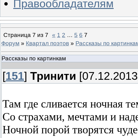
Правообладателям
Страница
7
из
7
«
1
2
…
5
6
7
Форум
»
Квартал поэтов
»
Рассказы по картинка
Рассказы по картинкам
[
151
]
Тринити
[07.12.2013
Там где сливается ночная те
Со страхами, мечтами и над
Ночной порой творятся чуде