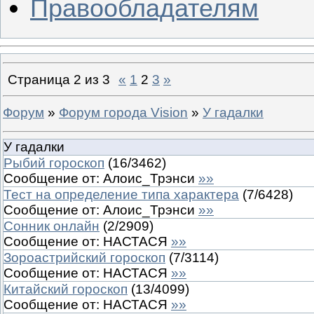
Правообладателям
Страница
2
из
3
«
1
2
3
»
Форум
»
Форум города Vision
»
У гадалки
У гадалки
Рыбий гороскоп
(
16
/
3462
)
Сообщение от:
Алоис_Трэнси
»»
Тест на определение типа характера
(
7
/
6428
)
Сообщение от:
Алоис_Трэнси
»»
Сонник онлайн
(
2
/
2909
)
Сообщение от:
НАСТАСЯ
»»
Зороастрийский гороскоп
(
7
/
3114
)
Сообщение от:
НАСТАСЯ
»»
Китайский гороскоп
(
13
/
4099
)
Сообщение от:
НАСТАСЯ
»»