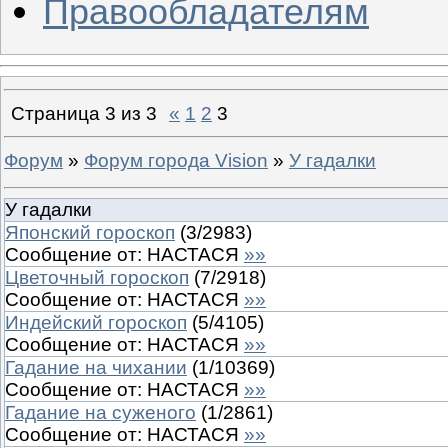
Правообладателям
Страница
3
из
3
«
1
2
3
Форум
»
Форум города Vision
»
У гадалки
У гадалки
Японский гороскоп
(
3
/
2983
)
Сообщение от:
НАСТАСЯ
»»
Цветочный гороскоп
(
7
/
2918
)
Сообщение от:
НАСТАСЯ
»»
Индейский гороскоп
(
5
/
4105
)
Сообщение от:
НАСТАСЯ
»»
Гадание на чихании
(
1
/
10369
)
Сообщение от:
НАСТАСЯ
»»
Гадание на суженого
(
1
/
2861
)
Сообщение от:
НАСТАСЯ
»»