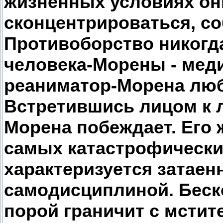
жизненных условиях он
сконцентрироваться, со
Противоборство никогда
человека-Морены - меди
реаниматор-Морена любо
Встретившись лицом к л
Морена побеждает. Его 
самых катастрофически
характеризуется затаен
самодисциплиной. Бес
порой граничит с мсти