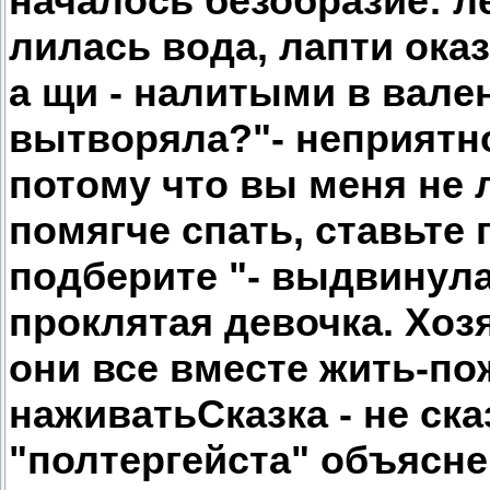
началось безобразие: л
лилась вода, лапти ока
а щи - налитыми в вален
вытворяла?"- неприятно
потому что вы меня не 
помягче спать, ставьте
подберите "- выдвинул
проклятая девочка. Хоз
они все вместе жить-по
наживатьСказка - не ска
"полтергейста" объясне