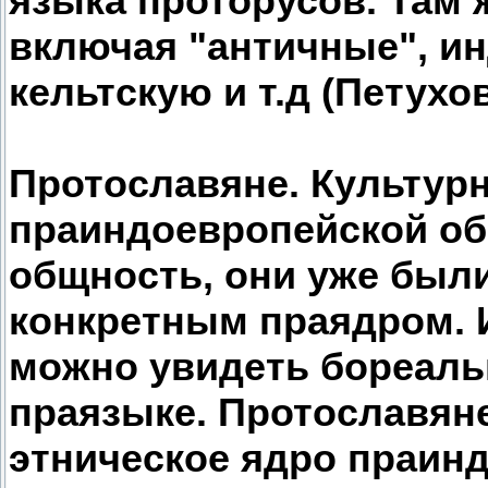
языка проторусов. Там 
включая "античные", ин
кельтскую и т.д (Петухов
Протославяне. Культур
праиндоевропейской общ
общность, они уже были
конкретным праядром. 
можно увидеть бореаль
праязыке. Протославян
этническое ядро праин