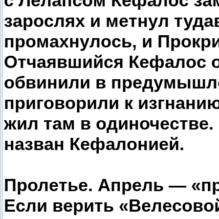
с Лелапсом Кефалос зам
зарослях и метнул туда
промахнулось, и Прокри
Отчаявшийся Кефалос от
обвинили в предумышле
приговорили к изгнанию
жил там в одиночестве.
назван Кефалонией.
Пролетье. Апрель — «пр
Если верить «Велесовой