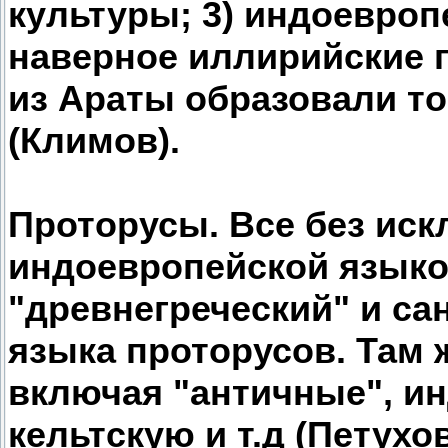
культуры; 3) индоевроп
наверное иллирийские 
из Араты образовали т
(Климов).
Проторусы. Все без ис
индоевропейской языково
"древнегреческий" и са
языка проторусов. Там 
включая "античные", ин
кельтскую и т.д (Петухов