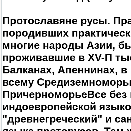
Протославяне русы. Пр
породивших практическ
многие народы Азии, б
проживавшие в XV-П тыс.
Балканах, Апеннинах, в
всему Средиземноморь
ПричерноморьеВсе без 
индоевропейской языково
"древнегреческий" и са