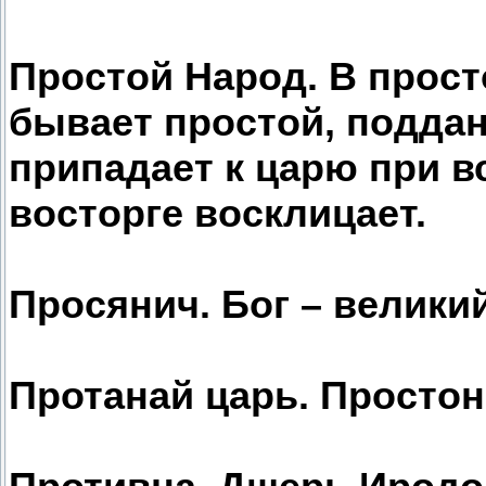
Простой Народ. В прос
бывает простой, подда
припадает к царю при вс
восторге восклицает.
Просянич. Бог – велики
Протанай царь. Простон