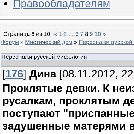
Правообладателям
Страница
8
из
10
«
1
2
…
6
7
8
9
10
»
Форум
»
Мистический дом
»
Персонажи русской
Персонажи русской мифологии
[
176
]
Дина
[08.11.2012, 22
Проклятые девки. К не
русалкам, проклятым д
поступают "приспанные 
задушенные матерями в