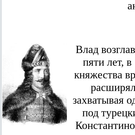
а
Влад возгла
пяти лет, в
княжества вр
расширял
захватывая о
под турецк
Константино