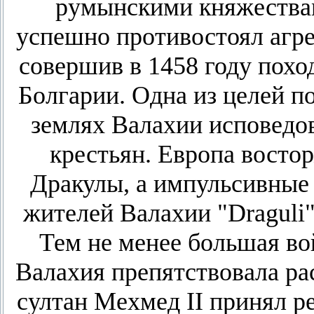
румынскими княжествам
успешно противостоял агре
совершив в 1458 году похо
Болгарии. Одна из целей по
землях Валахии исповедо
крестьян. Европа восто
Дракулы, а импульсивные 
жителей Валахии "Draguli"
Тем не менее большая во
Валахия препятствовала р
султан Мехмед II принял р