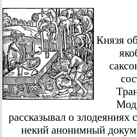
Князя о
яко
саксо
сос
Тран
Мод
рассказывал о злодеяниях с
некий анонимный докуме