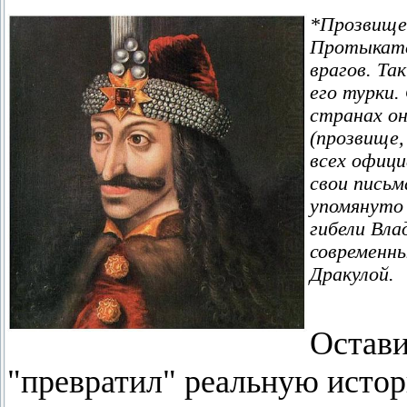
*Прозвище 
Протыкател
врагов. Та
его турки.
странах он
(прозвище,
всех офици
свои письм
упомянуто 
гибели Вла
современны
Дракулой.
Остави
"превратил" реальную исто