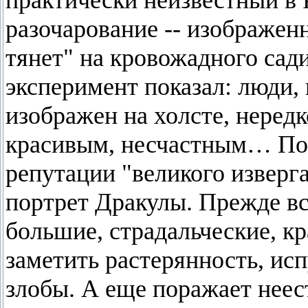
практически неизвестный в 
разочарование -- изображенн
тянет" на кровожадного сад
эксперимент показал: люди,
изображен на холсте, неред
красивым, несчастным… Поп
репутации "великого изверга
портрет Дракулы. Прежде в
большие, страдальческие, к
заметить растерянность, исп
злобы. А еще поражает неес