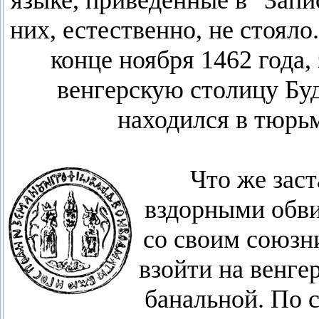
языке, приведенные в "Запи
них, естественно, не стояло
конце ноября 1462 года,
венгерскую столицу Буду
находился в тюрьм
Что же зас
вздорными обви
со своим союзн
взойти на венге
банальной. По 