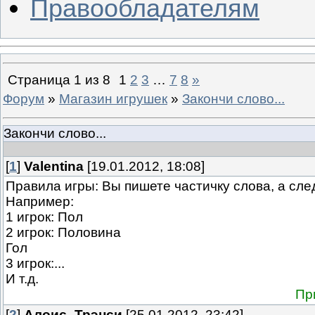
Правообладателям
Страница
1
из
8
1
2
3
…
7
8
»
Форум
»
Магазин игрушек
»
Закончи слово...
Закончи слово...
[
1
]
Valentina
[19.01.2012, 18:08]
Правила игры: Вы пишете частичку слова, а сле
Например:
1 игрок: Пол
2 игрок: Половина
Гол
3 игрок:...
И т.д.
Пр
[
2
]
Алоис_Трэнси
[25.01.2012, 23:42]