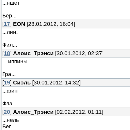
...ншет
Бер...
[
17
]
EON
[28.01.2012, 16:04]
...лин.
Фил...
[
18
]
Алоис_Трэнси
[30.01.2012, 02:37]
....иппины
Гра...
[
19
]
Сиэль
[30.01.2012, 14:32]
...фин
Фла....
[
20
]
Алоис_Трэнси
[02.02.2012, 01:11]
...нель
Бег...