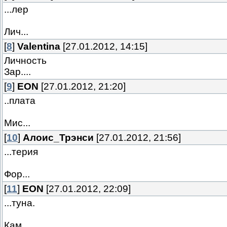
...лер
Лич...
[
8
]
Valentina
[27.01.2012, 14:15]
Личность
Зар....
[
9
]
EON
[27.01.2012, 21:20]
..плата
Мис...
[
10
]
Алоис_Трэнси
[27.01.2012, 21:56]
...терия
Фор...
[
11
]
EON
[27.01.2012, 22:09]
...туна.
Кам...