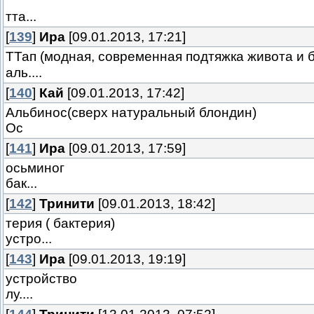
тта...
[
139
]
Ира
[09.01.2013, 17:21]
ТТап (модная, современная подтяжка живота и 
аль....
[
140
]
Кай
[09.01.2013, 17:42]
Альбинос(сверх натуральный блондин)
Ос
[
141
]
Ира
[09.01.2013, 17:59]
осьминог
бак...
[
142
]
Тринити
[09.01.2013, 18:42]
терия ( бактерия)
устро...
[
143
]
Ира
[09.01.2013, 19:19]
устройство
лу....