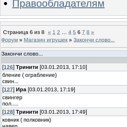
Правообладателям
Страница
6
из
8
«
1
2
…
4
5
6
7
8
»
Форум
»
Магазин игрушек
»
Закончи слово...
Закончи слово...
[
126
]
Тринити
[03.01.2013, 17:10]
бление ( ограбление)
свин...
[
127
]
Ира
[03.01.2013, 17:19]
свингер
пол.....
[
128
]
Тринити
[03.01.2013, 17:49]
ковник ( полковник)
навер...