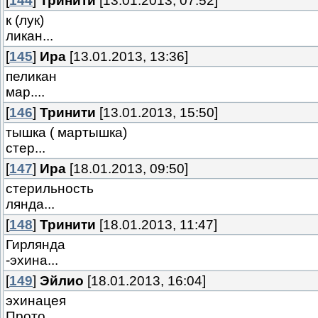
[
144
]
Тринити
[13.01.2013, 07:52]
к (лук)
ликан...
[
145
]
Ира
[13.01.2013, 13:36]
пеликан
мар....
[
146
]
Тринити
[13.01.2013, 15:50]
тышка ( мартышка)
стер...
[
147
]
Ира
[18.01.2013, 09:50]
стерильность
лянда...
[
148
]
Тринити
[18.01.2013, 11:47]
Гирлянда
-эхина...
[
149
]
Эйлио
[18.01.2013, 16:04]
эхинацея
Прото...