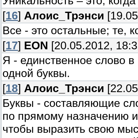
Уникальность – это, когда 
[
16
]
Алоис_Трэнси
[19.05
Все - это остальные; те, к
[
17
]
EON
[20.05.2012, 18:3
Я - единственное слово в
одной буквы.
[
18
]
Алоис_Трэнси
[22.05
Буквы - составляющие сло
по прямому назначению и 
чтобы выразить свою мыс