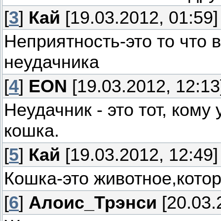
[
3
]
Кай
[19.03.2012, 01:59]
Неприятность-это то что 
неудачника
[
4
]
EON
[19.03.2012, 12:13
Неудачник - это тот, кому
кошка.
[
5
]
Кай
[19.03.2012, 12:49]
Кошка-это животное,кото
[
6
]
Алоис_Трэнси
[20.03.