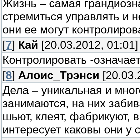
Жизнь – самая грандиозн
стремиться управлять и н
они ее могут контролиров
[
7
]
Кай
[20.03.2012, 01:01]
Контролировать -означает
[
8
]
Алоис_Трэнси
[20.03.
Дела – уникальная и мно
занимаются, на них забив
шьют, клеят, фабрикуют, в
интересует каковы они у 