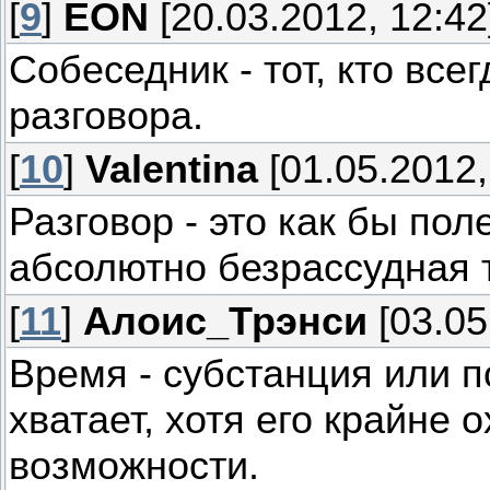
[
9
]
EON
[20.03.2012, 12:42
Собеседник - тот, кто все
разговора.
[
10
]
Valentina
[01.05.2012,
Разговор - это как бы пол
абсолютно безрассудная т
[
11
]
Алоис_Трэнси
[03.05
Время - субстанция или п
хватает, хотя его крайне 
возможности.