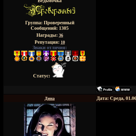
Ведьмочка
Группа: Проверенный
Сообщений:
1305
Награды:
36
Репутация:
10
Знаки отличия:
Статус:
Дата: Среда, 01.0
Дина