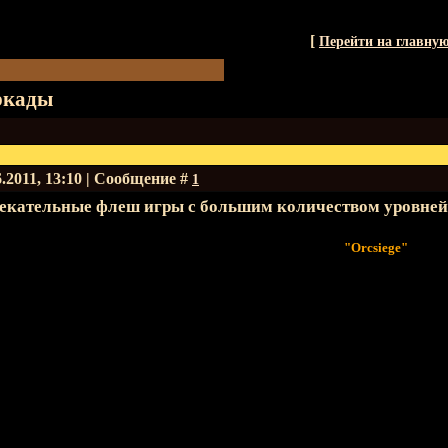
[
Перейти на главну
ркады
6.2011, 13:10 | Сообщение #
1
екательные флеш игры с большим количеством уровней,
"Оrcsiege"