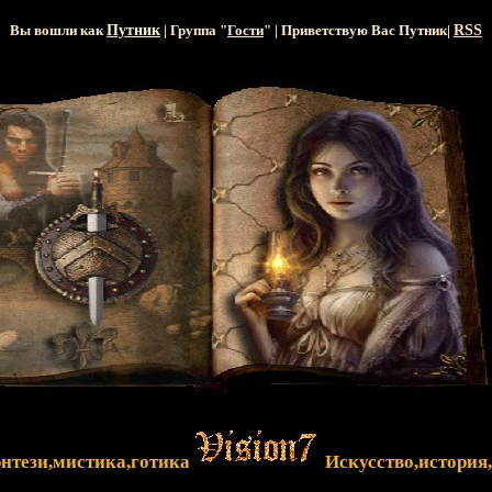
Вы вошли как
Путник
| Группа "
Гости
" | Приветствую Вас
Путник
|
RSS
энтези,мистика,готика
Искусство,история