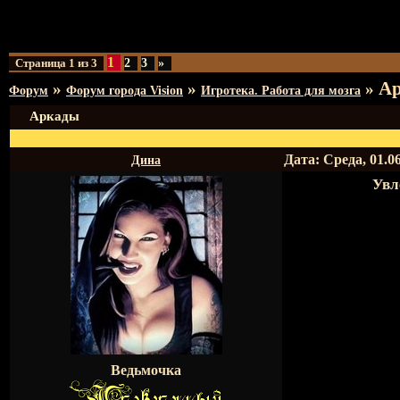
1
Страница
1
из
3
2
3
»
А
»
»
»
Форум
Форум города Vision
Игротека. Работа для мозга
Аркады
Дата: Среда, 01.0
Дина
Увл
Ведьмочка