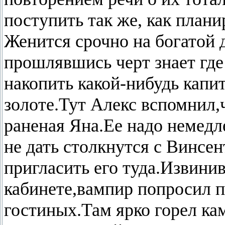
поступить так же, как плани
Женится срочно на богатой д
прошлявшись черт знает где 
накопить какой-нибудь капи
золоте.Тут Алекс вспомнил,ч
раненая Яна.Ее надо немедл
не дать столкнутся с Винсен
пригласить его туда.Извинив
кабинете,вампир попросил п
гостиных.Там ярко горел кам