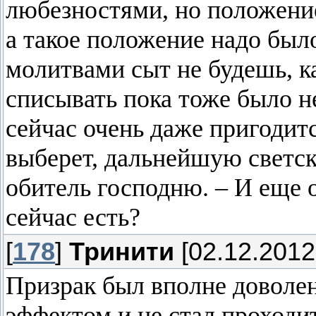
любезностями, но положени
а такое положение надо был
молитвами сыт не будешь, ка
списывать пока тоже было н
сейчас очень даже пригодитс
выберет, дальнейшую светс
обитель господню. – И еще о
сейчас есть?
[
178
]
Тринити
[02.12.2012
Призрак был вполне доволе
эффектом и не стал проходит