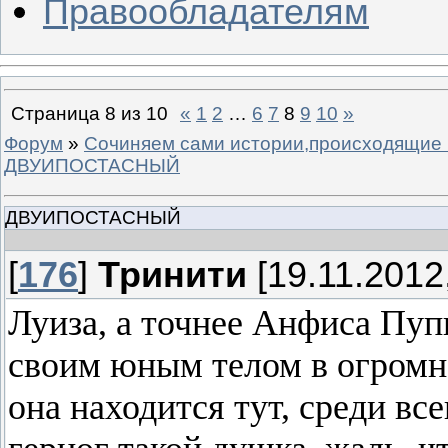
Правообладателям
Страница
8
из
10
«
1
2
…
6
7
8
9
10
»
Форум
»
Сочиняем сами истории,происходящие 
ДВУИПОСТАСНЫЙ
ДВУИПОСТАСНЫЙ
[
176
]
Тринити
[19.11.2012,
Луиза, а точнее Анфиса Пуп
своим юным телом в огромно
она находится тут, среди вс