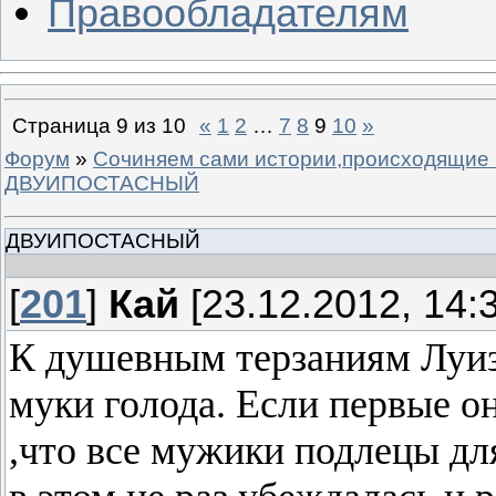
Правообладателям
Страница
9
из
10
«
1
2
…
7
8
9
10
»
Форум
»
Сочиняем сами истории,происходящие 
ДВУИПОСТАСНЫЙ
ДВУИПОСТАСНЫЙ
[
201
]
Кай
[23.12.2012, 14:
К душевным терзаниям Луи
муки голода. Если первые он
,что все мужики подлецы дл