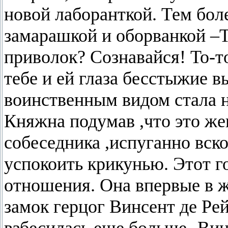
новой лаборанткой. Тем бол
замарашкой и оборванкой –Т
приволок? Сознавайся! То-то
тебе и ей глаза бесстыжие 
воинственным видом стала н
Княжна подумав ,что это же
собеседника ,испуганно вско
успокоить крикунью. Этот г
отношения. Она впервые в ж
замок герцог Винсент де Ре