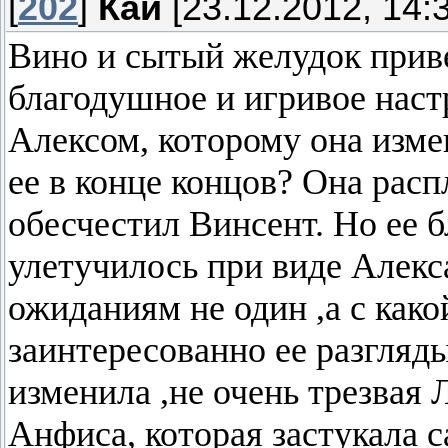
[
202
]
Кай
[23.12.2012, 14:
Вино и сытый желудок прив
благодушное и игривое наст
Алексом, которому она измен
ее в конце концов? Она расп
обесчестил Винсент. Но ее 
улетучилось при виде Алекс
ожиданиям не один ,а с како
заинтересованно ее разгляды
изменила ,не очень трезвая 
Анфиса, которая застукала с