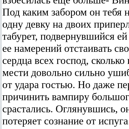
взбесилась еще больше- Вин
Под каким забором он тебя 
одну девку на двоих припер
табурет, подвернувшийся ей 
ее намерений отстаивать св
сердца всех господ, сколько 
мести довольно сильно уши
от удара гостью. Но даже п
причинить вампиру большого
срастались. Оглянувшись, он
потеряет сознание от испуга