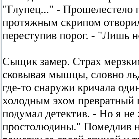
"Глупец..." - Прошелестело п
протяжным скрипом отворил
переступив порог. - "Лишь н
Сыщик замер. Страх мерзким
сковывая мышцы, словно льд
где-то снаружи кричала оди
холодным эхом превратный п
подумал детектив. - Но я не 
простолюдины." Помедлив не