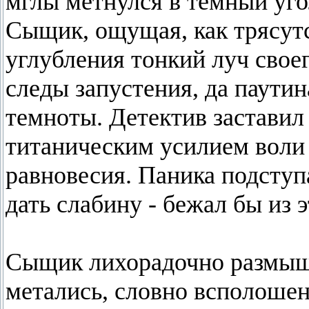
мглы метнулся в темный уг
Сыщик, ощущая, как трясутс
углубления тонкий луч свое
следы запустения, да паути
темноты. Детектив заставил
титаническим усилием воли
равновесия. Паника подступа
дать слабину - бежал бы из э
Сыщик лихорадочно размыш
метались, словно всполоше