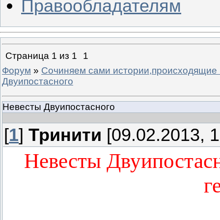
Правообладателям
Страница
1
из
1
1
Форум
»
Сочиняем сами истории,происходящие 
Двуипостасного
Невесты Двуипостасного
[
1
]
Тринити
[09.02.2013, 1
Невесты Двуипостасн
г