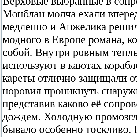
Верховые выбранные в соп
Монблан молча ехали вперед
медленно и Анжелика решила
модного в Европе романа, к
собой. Внутри ровным теплы
используют в каютах корабл
кареты отлично защищали о
норовил проникнуть снаруж
представив каково её сопр
дождем. Холодную промозглу
бывало особенно тоскливо. 