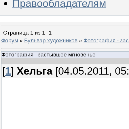
Правообладателям
Страница
1
из
1
1
Форум
»
Бульвар художников
»
Фотография - за
Фотография - застывшее мгновенье
[
1
]
Хельга
[04.05.2011, 05
Фотография – это историческая
самовыражение художника, 
ха
Это снятая реальность, превра
становящаяся узнаваемой и 