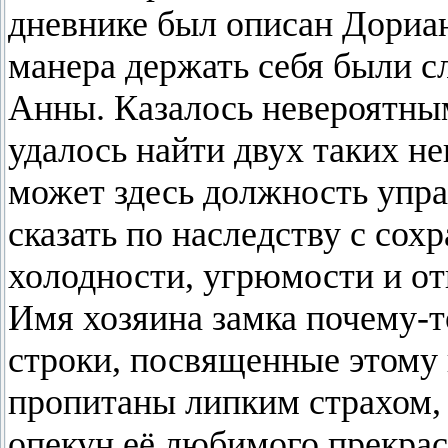
дневнике был описан Дориан.
манера держать себя были с
Анны. Казалось невероятным
удалось найти двух таких н
может здесь должность упр
сказать по наследству с со
холодности, угрюмости и о
Имя хозяина замка почему-т
строки, посвященные этому
пропитаны липким страхом, 
опекун её любимого прекра