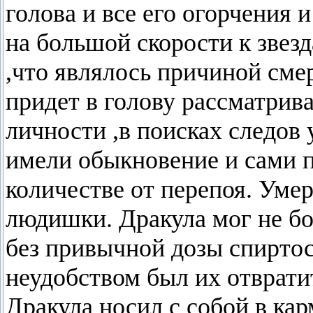
голова и все его огорчения 
на большой скорости к звез
,что являлось причиной сме
придет в голову рассматрив
личности ,в поисках следов
имели обыкновение и сами п
количестве от перепоя. Ум
людишки. Дракула мог не боя
без привычной дозы спирто
неудобством был их отврати
Дракула носил с собой в ка