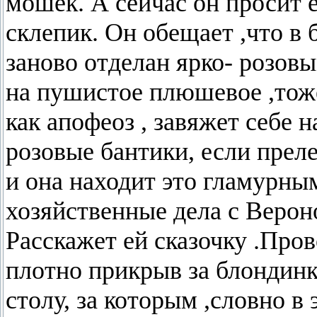
мошек. А сейчас он просит 
склепик. Он обещает ,что в
заново отделан ярко- розо
на пушистое плюшевое ,тоже
как апофеоз , завяжет себе 
розовые бантики, если прел
и она находит это гламурны
хозяйственные дела с Вероно
Расскажет ей сказочку .Про
плотно прикрыв за блондинк
столу, за которым ,словно в