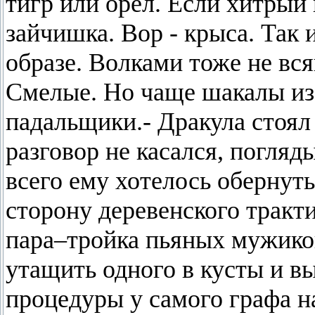
тигр или орел. Если хитрый 
зайчишка. Вор - крыса. Так 
образе. Волками тоже не вс
Смелые. Но чаще шакалы из
падальщики.- Дракула стоял 
разговор не касался, погляд
всего ему хотелось обернут
сторону деревенского тракти
пара–тройка пьяных мужико
утащить одного в кусты и вы
процедуры у самого графа н