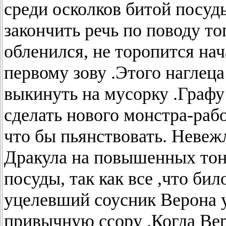
среди осколков битой посуды
закончить речь по поводу то
обленился, не торопится на
первому зову .Этого наглеца
выкинуть на мусорку .Графу
сделать нового монстра-рабо
что бы пьянствовать. Невеж
Дракула на повышенных тонах
посуды, так как все ,что би
уцелевший соусник Верона у
привычную ссору .Когда Вер