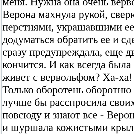
меня. Нужна она очень верв
Верона махнула рукой, све
перстнями, украшавшими ее 
додуматься обратить ее и сде
сразу предупреждала, еще дв
кончится. И как всегда была 
живет с вервольфом? Ха-ха!
Только оборотень оборотню 
лучше бы расспросила свои
повсюду и знают все - Верон
и шуршала кожистыми крыль