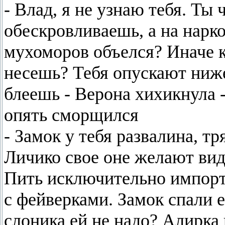
- Влад, я не узнаю тебя. Ты
обескровливаешь, а на нарк
мухоморов объелся? Иначе к
несешь? Тебя опускают ниже
блеешь - Верона хихикнула -
опять сморщился
- Замок у тебя развалина, т
Личико свое оне желают виде
Пить исключительно импорт
с фейверками. Замок спали е
слоника ей не надо? Алирка 