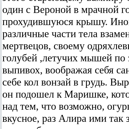
один с Вероной в мрачной г
прохудившуюся крышу. Иногд
различные части тела взаме
мертвецов, своему одряхлев
голубей ,летучих мышей по 
выпивох, воображая себя са
себе кол вонзай в грудь. Вы
он подошел к Маришке, кото
над тем, что возможно, огур
вкусное, раз Алира ими так 