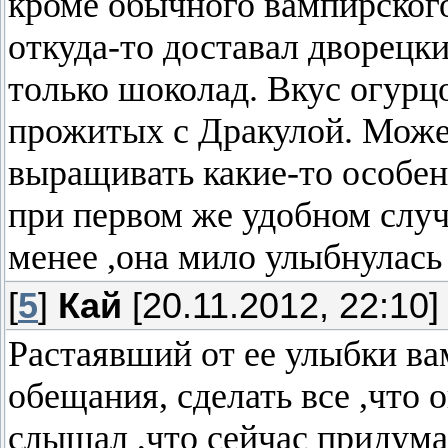
кроме обычного вампирского
откуда-то доставал дворецк
только шоколад. Вкус огурцо
прожитых с Дракулой. Може
выращивать какие-то особен
при первом же удобном случа
менее ,она мило улыбнулась 
[
5
]
Кай
[20.11.2012, 22:10]
Растаявший от ее улыбки ва
обещания, сделать все ,что 
слышал ,что сейчас придума