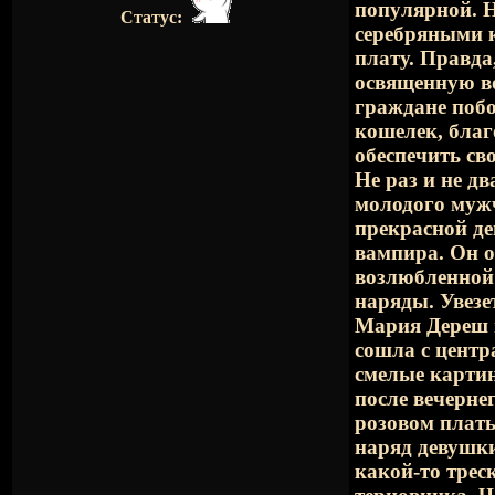
популярной. Н
Статус:
серебряными 
плату. Правда,
освященную во
граждане поб
кошелек, благ
обеспечить св
Не раз и не д
молодого мужч
прекрасной де
вампира. Он о
возлюбленной 
наряды. Увезе
Мария Дереш п
сошла с центр
смелые картин
после вечерне
розовом плат
наряд девушки
какой-то трес