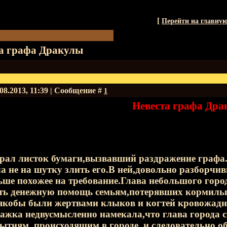
[
Перейти на главну
а графа Дракулы
.08.2013, 11:39 | Сообщение #
1
Невеста графа Дра
рал листок бумаги,вызвавший раздражение графа
а не на шутку злить его.В ней,довольно разборч
ше похожее на требование.Глава небольшого город
ть денежную помощь семьям,потерявших кормильце
 якобы были жертвами клыков и когтей кровожад
жка недвусмысленно намекала,что глава города сч
ытиям, происходящим в городе, и следовательно 