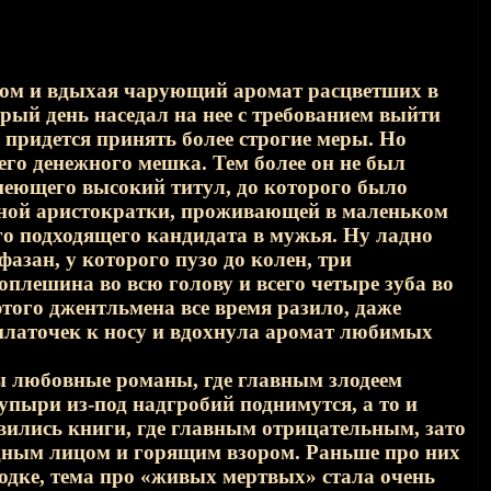
том и вдыхая чарующий аромат расцветших в
рый день наседал на нее с требованием выйти
у придется принять более строгие меры. Но
его денежного мешка. Тем более он не был
имеющего высокий титул, до которого было
едной аристократки, проживающей в маленьком
го подходящего кандидата в мужья. Ну ладно
фазан, у которого пузо до колен, три
плешина во всю голову и всего четыре зуба во
 этого джентльмена все время разило, даже
платочек к носу и вдохнула аромат любимых
ны любовные романы, где главным злодеем
 упыри из-под надгробий поднимутся, а то и
вились книги, где главным отрицательным, зато
дным лицом и горящим взором. Раньше про них
родке, тема про «живых мертвых» стала очень