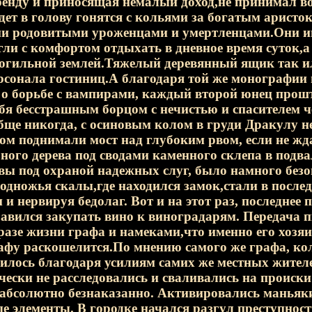
ренду и приносящая немалый доход,не принимал 
дет в голову гонятся с кольями за богатым арист
и родовитыми уроженцами и умертленцами.Они и
гли с комфортом отдыхать в дневное время суток,а
могильной землей.Тяжелый деревянный ящик так и
рсонала гостиниц.А благодаря той же монографии
о борьбе с вампирами, каждый второй юнец прошт
бя бесстрашным борцом с нечистью и спасителем че
бще никогда, с осиновым колом в груди Дракулу 
ром поднимали мост над глубоким рвом, если не ж
зного дерева под сводами каменного склепа в под
вы под охраной надежных слуг, было намного безо
одножья скалы,где находился замок,стали в после
и нервируя бедолаг. Вот и на этот раз, последнее
равился закупать вино к виноградарям. Передача
разе жизни графа и намеками,что именно его хозяин
фу раскошелится.По мнению самого же графа, коли
илось благодаря усилиям самих же местных жителей
чески не расследовались и сваливались на происки
 абсолютно безнаказанно. Активировались маньяки
е элементы. В городке начался разгул преступност