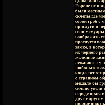
сдаваемая в а
Европе не при
были местным
склепы,где мо
собой гроб с 
прислуги и пе
свои мемуары 
воображать се
проснутся воо
замке, в кото
их черного ре
железные засо
лежавшего у п
любопытством 
когда тот отп
о странном об
мешало бы гра
сильно увелич
городе практи
друг с другом
прочие опасны