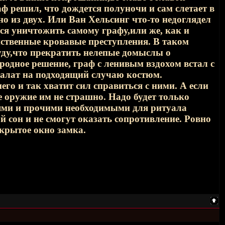
ф решил, что дождется полуночи и сам слетает в
о из двух. Или Ван Хельсинг что-то недоглядел
тся уничтожить самому графу,или же, как и
ственные кровавые преступления. В таком
уду,что прекратить нелепые домыслы о
одное решение, граф с ленивым вздохом встал с
халат на подходящий случаю костюм.
его и так хватит сил справиться с ними. А если
 оружие им не страшно. Надо будет только
льями и прочими необходимыми для ритуала
й сон и не смогут оказать сопротивление. Ровно
крытое окно замка.