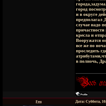
города,задума
город посмотр
и в округе де
предполагал Д
случае надо п
причастности 
кресла и отпр
Вооружатся он
все же по ноч
проследить гд
атрибутами,чт
в полночь, Др
Дата: Суббота, 10
Fess