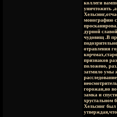
коллеги вампи
уничтожить ,а
Хельсинг,отча
монографию св
просканировал
дурной славой
чудовищ .В пр
подозрительн
отравления г
корчмах,старо
признаков раз
положено, раз
затмило умы ж
расследование
неосмотрител
горожан,но во
замка и спуст
хрустальном б
Хельсинг был 
утверждая,что