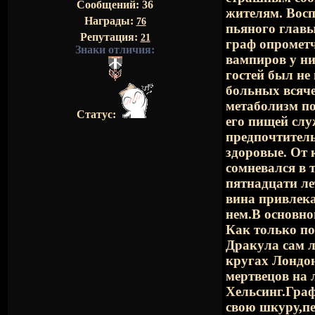
Сообщений:
36
жителям. Восп
Награды:
76
пьяного глав
Репутация:
21
граф опрометч
Знаки отличия:
вампиров у ни
гостей был не
больных всяч
метаболизм п
Статус:
его пищей слу
предпочтитель
здоровые. От 
сомневался в 
пятнадцати ле
вина привлека
нем.В основном
Как только по
Дракула сам л
кругах Лондон
мертвецов на 
Хельсинг.Граф
свою шкуру,пе