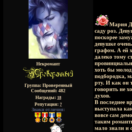
Мария Д
саду роз. Дев
поскорее заму
девушке очень
графом. А ей 
далеко тому с
провинциально
Некромант
хоть бы молод
подбородка, м
рту. И как он 
Группа: Проверенный
говорить не 
Сообщений:
482
духов.
Награды:
18
В последнее в
Репутация:
7
выступала как
Знаки отличия:
вовсе сам дем
таким романт
мало знали и 