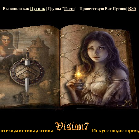
Вы вошли как
Путник
| Группа "
Гости
" | Приветствую Вас
Путник
|
RSS
энтези,мистика,готика
Искусство,история