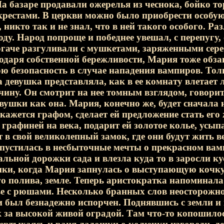
а базаре продавали ожерелья из чеснока, бойко 
крестами. В церкви можно было приобрести особу
 никто так и не знал, что в ней такого особого. Р
ду. Народ попроще и победнее увешал, с перепугу,
огаче разгуливали с мушкетами, заряженными сер
одаря собственной бережливости, Мария тоже обз
ою безопасность в случае нападения вампиров. Тол
ва девушка представляла, как в ее комнату влетает
ину. Он смотрит на нее томным взглядом, говорит,
вушки как она. Мария, конечно же, будет сначала 
кажется графом, сделает ей предложение стать его 
графиней на века, подарит ей золотое колье, ус
т в свой великолепный замок, где они будут жить в
устилась в несбыточные мечты о прекрасном вампи
альной дорожки сада и влезла куда то в заросли к
ки, когда Мария запнулась о выступающую кочку 
го полива, земле. Теперь аристократка напоминал
ье с рюшами. Несколько бранных слов неосторожн
 был безнадежно испорчен. Поднявшись с земли и
к за высокой живой оградой. Там что-то копошило