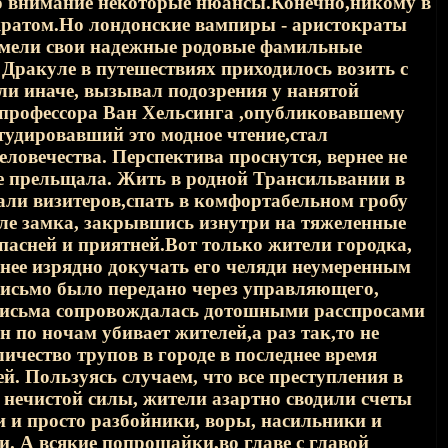
во внимание некоторые нюансы.Конечно,никому в
ократом.Но лондонские вампиры - аристократы
мели свои надежные родовые фамильные
 Дракуле в путешествиях приходилось возить с
ли иначе, вызывал подозрения у нанятой
 профессора Ван Хельсинга ,опубликовавшему
удировавший это модное чтение,стал
ловечества. Перспектива проснутся, вернее не
не прельщала. Жить в родной Трансильвании в
дали визитеров,спать в комфортабельном гробу
вале замка, закрывшись изнутри на тяжеленные
пасней и приятней.Вот только жители городка,
днее изрядно докучать его челяди неумеренным
 письмо было передано через управляющего,
 письма сопровождалась дотошными расспросами
 по ночам убивает жителей,а раз так,то не
чество трупов в городе в последнее время
. Пользуясь случаем, что все преступления в
 нечистой силы, жители азартно сводили счеты
 и просто разбойники, воры, насильники и
и. А всякие попрошайки,во главе с главой