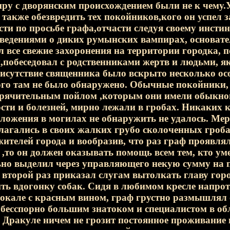
ру с дворянским происхождением были не к чему.
 также обезвредить тех покойников,кого он успел 
сти по просьбе графа,отчасти следуя своему инст
едениями о диких румынских вампирах, основате
 все свежие захоронения на территории городка, п
,побеседовал с родственниками жертв и людьми, 
исутствие священника было вскрыто несколько ос
ого там не было обнаружено. Обычные покойники,
орячительным пойлом ,которым они имели обыкнов
сти и болезней, мирно лежали в гробах. Никаких 
ложения в могилах не обнаружить не удалось. Мер
лагались в своих жалких грубо сколоченных гроб
ителей города и вообразив, что раз граф проявлял
 ,то он должен оказывать помощь всем тем, кто ум
ьно выделил через управляющего некую сумму на 
 второй раз приказал слугам вытолкать главу горо
ить вдогонку собак. Сидя в любимом кресле напро
окале с красным вином, граф грустно размышлял 
бесспорно большим знатоком и специалистом в об
 Дракуле ничем не грозит постоянное проживание 