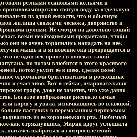
торговали резными осиновыми кольями и
ю противовампирскую святую воду за отдельную
азливали-то из одной емкости, что и обычную
 свои жилища связками чеснока, дворянство и
ебряными пулями. Не смотря на довольно тощий
авелась всеми необходимыми предметами, чтобы
ько они не очень торопились нападать на нее.
 летучая мышь и в мгновение ока превращается в
 что не один век провел в поисках такой
напугана, но потом влюбится в этого красивого
женой, потом укусит ее в шею, сделав своей
ыпанное огромными бриллиантами и роскошные
ечно и счастливо. Вот и сейчас, очаровательная
рском графе, даже не заметив, что уже давно
устов. Богатое воображение рисовало самые
или корягу и упала, испачкавшись во влажной,
а больше пастушку в перемазанном черноземом
о вырвались из ее хорошенького рта. Любимый
 кое-как отряхнувшись, Мария вдруг услышала
сь, пытаясь выбраться из хитросплетений