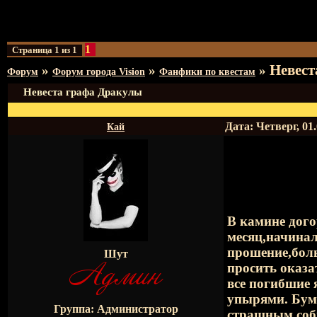
1
Страница
1
из
1
Невест
»
»
»
Форум
Форум города Vision
Фанфики по квестам
Невеста графа Дракулы
Дата: Четверг, 01
Кай
В камине дого
месяц,начинал
прошение,боль
Шут
просить оказа
все погибшие
упырями. Бума
Группа: Администратор
страшным соб