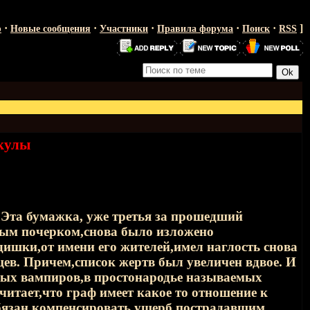
·
·
·
·
·
]
ю
Новые сообщения
Участники
Правила форума
Поиск
RSS
кулы
.Эта бумажка, уже третья за прошедший
ивым почерком,снова было изложено
ишки,от имени его жителей,имел наглость снова
в. Причем,список жертв был увеличен вдвое. И
ных вампиров,в простонародье называемых
итает,что граф имеет какое то отношение к
обязан компенсировать ущерб пострадавшим