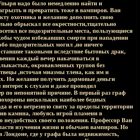
Упыря надо было немедленно найти и
загрызть и превратить тоже в вампиров. Ван
инкту охотника и желанию дополнить свою
льно обрыскал все окрестности,тщательно
осетил все подозрительные места, пользующиеся
якобы чудом избежавших смерти при нападении
обо подозрительных могил ,но ничего
 ставшие таковыми вследствие бытовых драк,
ения каждый вечер накачиваться в
клыкастых, окровавленных трупов без
твецы ,источая миазмы тлена, как им и
ах. Но желание получить дармовые деньги
 интерес к слухам и даже проводил
ер по непонятной причине. В первый раз граф
похороны нескольких наиболее бедных
да и его нетрезвую свиту за пределы территории
тив камина, любуясь игрой пламени в
о неудобствах своего положения. Профессор Ван
ласти изучения жизни и обычаев вампиров. Но
в Лондоне, где у графа была недвижимость,