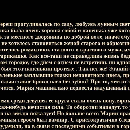
ереш прогуливалась по саду, любуясь лунным све
ушка была очень хороша собой и папенька уже кото
ж за местного дворянина по доброй воле, иначе ем
 не хотелось становиться женой старого и обрюзгш
хотелось романтики, статного и красивого мужа, 
тарикашке. Как все-таки не справедлива жизнь б
м городке, где днем с огнем не встретишь ни одно
 был этот папенькин протеже . Так нет же! Этакий 
аленькие заплывшие глазки непонятного цвета, про
только такое брюхо наел без зубов? Про то, чем от
хочется. Мария машинально поднесла надушенный 
ремя среди девушек ее круга стали очень популяр
ая-нибудь нечистая сила. То оборотни нападут, то
он на землю пожалует! Но больше всего Марии нра
ичным героем был вампир. С аристократично бле
судачили, но в связи с последними событиями в го