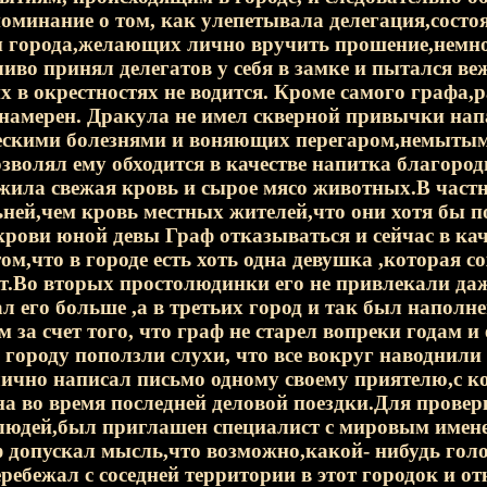
оминание о том, как улепетывала делегация,состоя
ы города,желающих лично вручить прошение,немно
иво принял делегатов у себя в замке и пытался ве
х в окрестностях не водится. Кроме самого графа,
 намерен. Дракула не имел скверной привычки нап
ескими болезнями и воняющих перегаром,немытым 
озволял ему обходится в качестве напитка благо
жила свежая кровь и сырое мясо животных.В част
ней,чем кровь местных жителей,что они хотя бы п
крови юной девы Граф отказываться и сейчас в каче
том,что в городе есть хоть одна девушка ,которая 
т.Во вторых простолюдинки его не привлекали да
л его больше ,а в третьих город и так был напо
 за счет того, что граф не старел вопреки годам и 
 городу поползли слухи, что все вокруг наводнил
ично написал письмо одному своему приятелю,с к
а во время последней деловой поездки.Для провер
людей,был приглашен специалист с мировым имен
 допускал мысль,что возможно,какой- нибудь голо
ребежал с соседней территории в этот городок и о