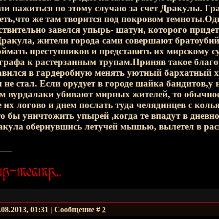
ли нажиться по этому случаю за счет Дракулы. Гра
еть,что же там творится под покровом темноты.Одн
йствительно завелся упырь- шатун, которого приде
ракула, жители города сами совершают братоубий
оймать преступников и представить их мирскому с
графа к растерзанным трупам.Приняв такое благор
авился в гардеробную менять уютный бархатный 
 не стал. Если орудует в городе шайка бандитов,у н
ам вурдалаки убивают мирных жителей, то обычное
е их логово и днем послать туда челядинцев с ко
о бы уничтожить упырей ,когда те впадут в дневно
акула обернувшись летучей мышью, вылетел в рас
.08.2013, 01:31 | Сообщение #
2