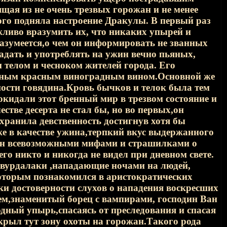
щая из не очень трезвых горожан и не менее
го подняла настроение Дракулы. В первый раз
жливо вразумить их, что никаких упырей и
разумеется,о чем он информировать не званных
адать и употреблять на ужин вечно пьяных,
телом и чесноком жителей города. Его
родным красным виноградным вином.Основной же
ности говядина.Кровь бычков и телок была тем
окидали этот бренный мир в трезвом состояние и
стве десерта не стал бы, но во первых,он
сохранила девственность достигнув хотя бы
же в качестве ужина,терпкий вкус выдержанного
лнен всевозможными мифами и страшилками о
его никто и никогда не видел при дневном свете.
и вурдалаки ,нападающие ночами на людей,
оторым познакомился в аристократических
ки достоверности слухов о нападения воскресших
ем,знаменитый борец с вампирами, господин Ван
дный упырь,спасаясь от преследования и спасая
ткрыл тут зону охоты на горожан.Такого рода