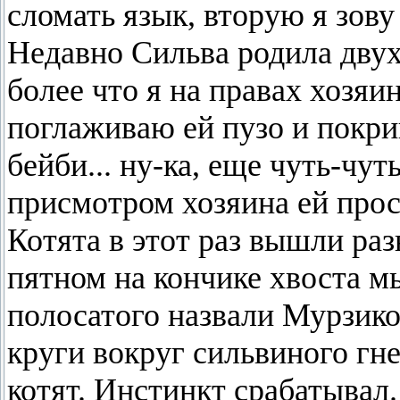
сломать язык, вторую я зову
Недавно Сильва родила двух
более что я на правах хозяи
поглаживаю ей пузо и покрик
бейби... ну-ка, еще чуть-чут
присмотром хозяина ей прос
Котята в этот раз вышли ра
пятном на кончике хвоста м
полосатого назвали Мурзик
круги вокруг сильвиного гн
котят. Инстинкт срабатывал.