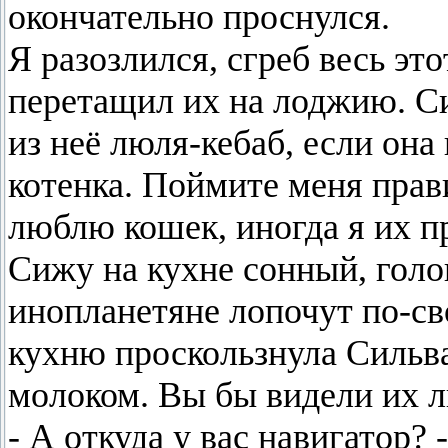
окончательно проснулся.
Я разозлился, сгреб весь эт
перетащил их на лоджию. Си
из неё люля-кебаб, если она
котенка. Поймите меня прави
люблю кошек, иногда я их п
Сижу на кухне сонный, голо
инопланетяне лопочут по-сво
кухню проскользнула Сильва
молоком. Вы бы видели их л
- А откуда у вас навигатор?