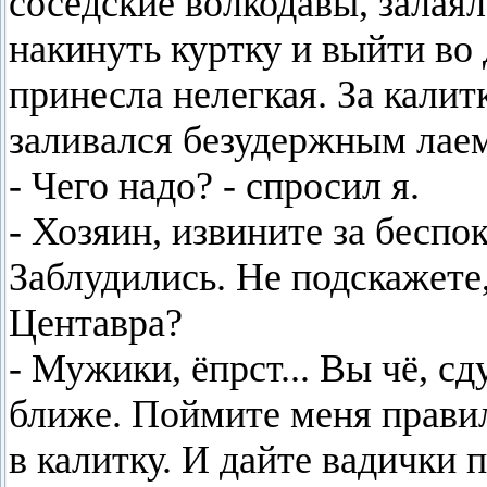
соседские волкодавы, залая
накинуть куртку и выйти во 
принесла нелегкая. За калит
заливался безудержным лае
- Чего надо? - спросил я.
- Хозяин, извините за беспо
Заблудились. Не подскажете
Центавра?
- Мужики, ёпрст... Вы чё, сд
ближе. Поймите меня правил
в калитку. И дайте вадички 