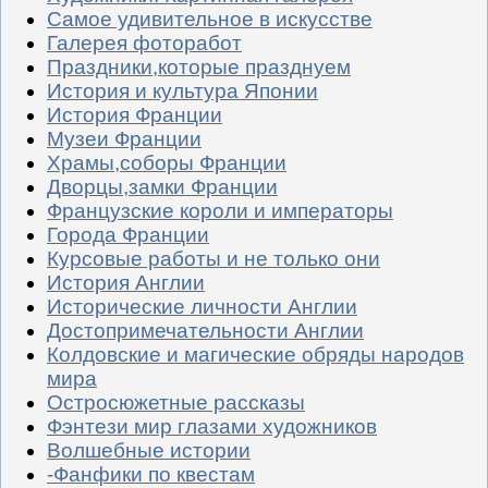
Самое удивительное в искусстве
Галерея фоторабот
Праздники,которые празднуем
История и культура Японии
История Франции
Музеи Франции
Храмы,соборы Франции
Дворцы,замки Франции
Французские короли и императоры
Города Франции
Курсовые работы и не только они
История Англии
Исторические личности Англии
Достопримечательности Англии
Колдовские и магические обряды народов
мира
Остросюжетные рассказы
Фэнтези мир глазами художников
Волшебные истории
-Фанфики по квестам