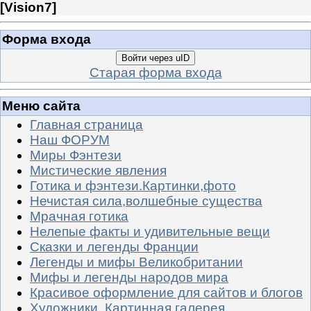
[
Vision7
]
Форма входа
Войти через uID
Старая форма входа
Меню сайта
Главная страница
Наш ФОРУМ
Миры Фэнтези
Мистические явления
Готика и фэнтези.Картинки,фото
Нечистая сила,волшебные существа
Мрачная готика
Нелепые факты и удивительные вещи
Сказки и легенды Франции
Легенды и мифы Великобритании
Мифы и легенды народов мира
Красивое оформление для сайтов и блогов
Художники. Картинная галерея