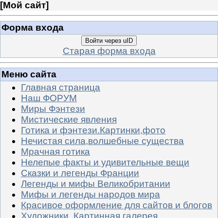
[
Мой сайт
]
Форма входа
Войти через uID
Старая форма входа
Меню сайта
Главная страница
Наш ФОРУМ
Миры Фэнтези
Мистические явления
Готика и фэнтези.Картинки,фото
Нечистая сила,волшебные существа
Мрачная готика
Нелепые факты и удивительные вещи
Сказки и легенды Франции
Легенды и мифы Великобритании
Мифы и легенды народов мира
Красивое оформление для сайтов и блогов
Художники. Картинная галерея