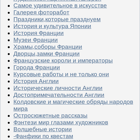
Самое удивительное в искусстве
Галерея фоторабот
Праздники,которые празднуем
История и культура Японии
История Франции
Музеи Франции
Храмы,соборы Франции
Дворцы,замки Франции
Французские короли и императоры
Города Франции
Курсовые работы и не только они
История Англии
Исторические личности Англии
Достопримечательности Англии
Колдовские и магические обряды народов
мира
Остросюжетные рассказы
Фэнтези мир глазами художников
Волшебные истории
-Фанфики по квестам