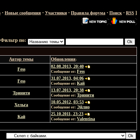
·
·
·
·
·
]
ю
Новые сообщения
Участники
Правила форума
Поиск
RSS
Фильтр по:
Автор темы
Обновления
↓
02.08.2013, 20:40
Fess
Fess
Сообщение от:
31.07.2013, 04:06
Fess
Кай
Сообщение от:
13.07.2013, 20:38
Тринити
Тринити
Сообщение от:
10.05.2012, 03:53
Хельга
Эйлио
Сообщение от:
25.10.2011, 23:23
Кай
Valentina
Сообщение от: