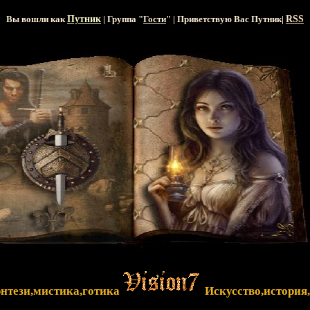
Вы вошли как
Путник
| Группа "
Гости
" | Приветствую Вас
Путник
|
RSS
энтези,мистика,готика
Искусство,история