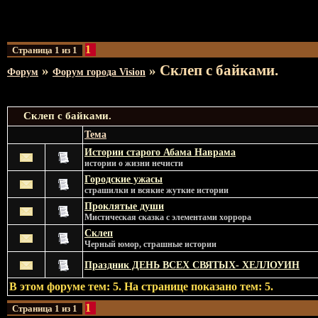
1
Страница
1
из
1
Склеп с байками.
»
»
Форум
Форум города Vision
Склеп с байками.
Тема
Истории старого Абама Наврама
истории о жизни нечисти
Городские ужасы
страшилки и всякие жуткие истории
Проклятые души
Мистическая сказка с элементами хоррора
Склеп
Черный юмор, страшные истории
Праздник ДЕНЬ ВСЕХ СВЯТЫХ- ХЕЛЛОУИН
В этом форуме тем:
5
. На странице показано тем:
5
.
1
Страница
1
из
1