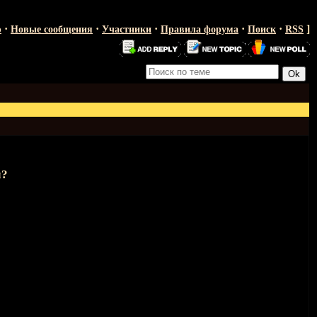
·
·
·
·
·
]
ю
Новые сообщения
Участники
Правила форума
Поиск
RSS
м?