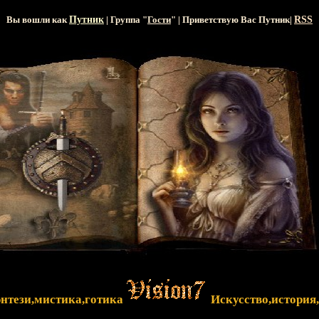
Вы вошли как
Путник
| Группа "
Гости
" | Приветствую Вас
Путник
|
RSS
энтези,мистика,готика
Искусство,история