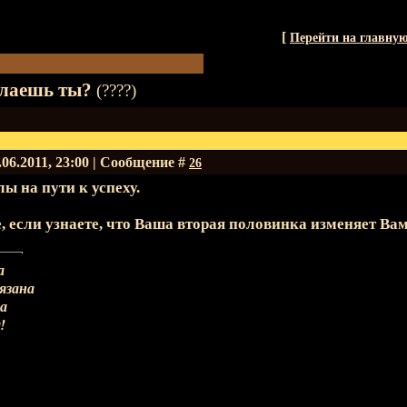
[
Перейти на главну
елаешь ты?
(????)
.06.2011, 23:00 | Сообщение #
26
ы на пути к успеху.
, если узнаете, что Ваша вторая половинка изменяет Ва
а
вязана
на
!