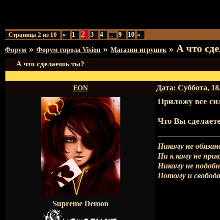
2
Страница
2
из
10
«
1
3
4
9
10
»
…
А что сд
»
»
»
Форум
Форум города Vision
Магазин игрушек
А что сделаешь ты?
Дата: Суббота, 18
EON
Приложу все сил
Что Вы сделаете
Никому не обязан
Ни к кому не при
Никому не подоб
Потому и свобода
Supreme Demon