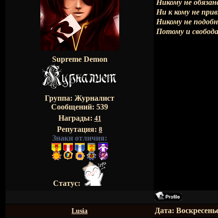
Никому не обязан
Ни к кому не при
Никому не подоб
Потому и свобода
Supreme Demon
Группа: Журналист
Сообщений:
539
Награды:
41
Репутация:
8
Знаки отличия:
Статус:
Дата: Воскресенье
Lusia