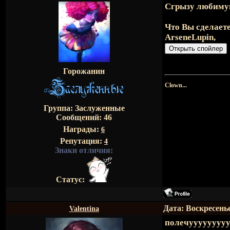
Сгрызу любимую
Что Вы сделаете
ArseneLupin
,
Горожанин
Clown...
Группа: Заслуженные
Сообщений:
46
Награды:
6
Репутация:
4
Знаки отличия:
Статус:
Дата: Воскресенье
Valentina
полечуууууууууу