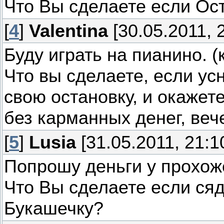
Что Вы сделаете если Ос
[
4
]
Valentina
[30.05.2011, 
Буду играть на пианино. (к
Что вы сделаете, если ус
свою остановку, и окажет
без карманных денег, ве
[
5
]
Lusia
[31.05.2011, 21:1
Попрошу деньги у прохож
Что Вы сделаете если ся
Букашечку?