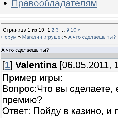
Правообладателям
Страница
1
из
10
1
2
3
…
9
10
»
Форум
»
Магазин игрушек
»
А что сделаешь ты?
А что сделаешь ты?
[
1
]
Valentina
[06.05.2011, 
Пример игры:
Вопрос:Что вы сделаете,
премию?
Ответ: Пойду в казино, и 