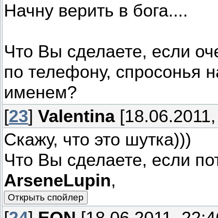
Начну верить в бога....
Что Вы сделаете, если оч
по телефону, спросонья н
именем?
[
23
]
Valentina
[18.06.2011,
Скажу, что это шутка)))
Что Вы сделаете, если по
ArseneLupin
,
[
24
]
EON
[18.06.2011, 22:4