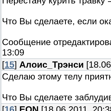
Перестану курить травку =
Что Вы сделаете, если ок
Сообщение отредактиро
13:09
[
15
]
Алоис_Трэнси
[18.06
Сделаю этому телу прият
Что Вы сделаете заблуди
[
16
]
EON
[18.06.2011, 20:3