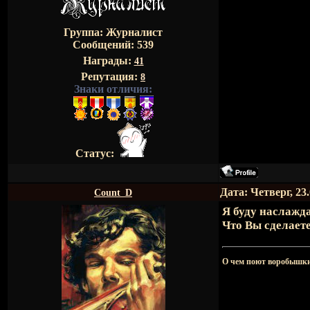
Группа: Журналист
Сообщений:
539
Награды:
41
Репутация:
8
Знаки отличия:
Статус:
Дата: Четверг, 23
Count_D
Я буду наслажд
Что Вы сделаете
О чем поют воробышки