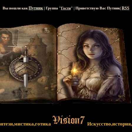
Вы вошли как
Путник
| Группа "
Гости
" | Приветствую Вас
Путник
|
RSS
энтези,мистика,готика
Искусство,история