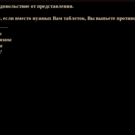
довольствие от представления.
е, если вместо нужных Вам таблеток, Вы выпьете проти
а
вязана
на
!