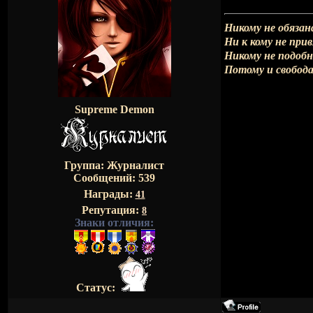
Никому не обязан
Ни к кому не при
Никому не подоб
Потому и свобода
Supreme Demon
Группа: Журналист
Сообщений:
539
Награды:
41
Репутация:
8
Знаки отличия:
Статус: