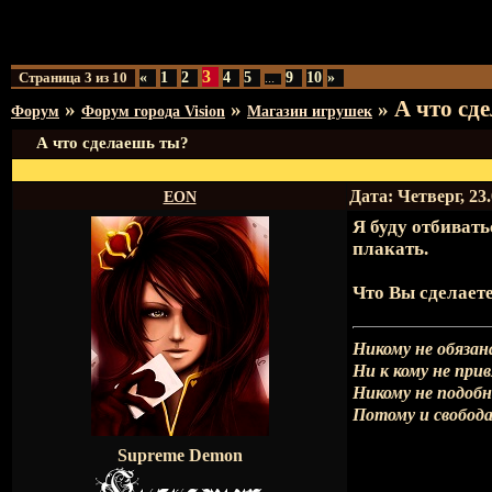
3
Страница
3
из
10
«
1
2
4
5
9
10
»
…
А что сд
»
»
»
Форум
Форум города Vision
Магазин игрушек
А что сделаешь ты?
Дата: Четверг, 23
EON
Я буду отбивать
плакать.
Что Вы сделаете
Никому не обязан
Ни к кому не при
Никому не подоб
Потому и свобода
Supreme Demon