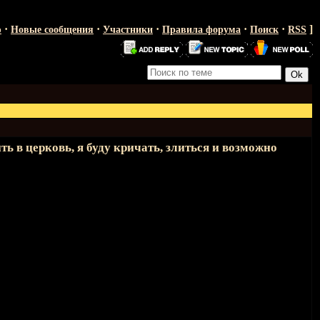
·
·
·
·
·
]
ю
Новые сообщения
Участники
Правила форума
Поиск
RSS
ть в церковь, я буду кричать, злиться и возможно