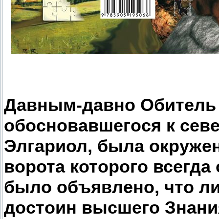
Давным-давно Обитель 
обосновавшегося к севе
Элгариол, была окруже
ворота которого всегда
было объявлено, что лиш
достоин высшего Знани