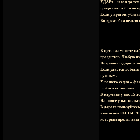
УДАРА – и так до тех
продолжают бой по 
Если у врагов, убит
Во время боя нельзя 
В пути вы можете на
предметов. Любую из 
Патронов в дорогу мо
Если удастся добыть и
нужным.
У вашего седла – фля
любого источника.
В кармане у вас 15 д
На поясе у вас кольт
В дороге пользуйте
изменения СИЛЫ, ЛО
которым пролег ваш 