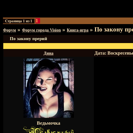
1
Страница
1
из
1
По закону пр
»
»
»
Форум
Форум города Vision
Книга-игра
По закону прерий
Дата: Воскресенье
Дина
Ведьмочка