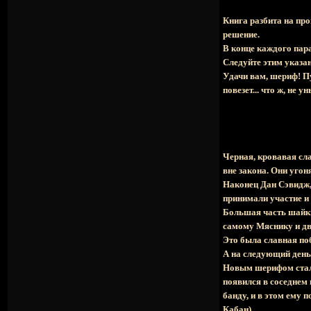
Книга разбита на про
решение.
В конце каждого пара
Следуйте этим указа
Удачи вам, шериф! Пу
повезет... что ж, не 
Черная, кровавая сл
вне закона. Они угон
Наконец Дан Сэвидж,
принимали участие и
Большая часть шайки
самому Мяснику и дв
Это была славная по
А на следующий день 
Новым шерифом стали 
появился в соседнем 
банду, и в этом ему
Кабан).