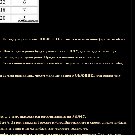
г. По ходу игры ваша ЛОВКОСТЬ остается неизменной (кроме особых
ца. Невзгоды и раны будут уменьшать СИЛУ, еда и отдых помогут
гибли, игра проиграна. Придется начинать все сначала.
 Этим словом называется способность расположить человека к себе,
сли сумма выпавших чисел меньше вашего ОБАЯНИЯ или равна ему –
их случаях приходится рассчитывать на УДАЧУ.
6. Затем дважды бросьте кубик. Вычеркните в своем списке цифры,
выпала одна и та же цифра, вычеркните только ее.
, вычеркнутых в вашем списке, то вам не повезло. Увы, вас ждут