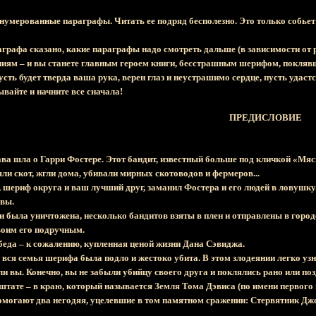
нумерованные параграфы. Читать ее подряд бесполезно. Это только собьет 
графа сказано, какие параграфы надо смотреть дальше (в зависимости от 
ниям – и вы станете главным героем книги, бесстрашным шерифом, поклявш
сть будет тверда ваша рука, верен глаз и неустрашимо сердце, пусть удаст
унывайте и начните все сначала!
ПРЕДИСЛОВИЕ
ава шла о Гарри Фостере. Этот бандит, известный больше под кличкой «Мя
яли скот, жгли дома, убивали мирных скотоводов и фермеров...
 шериф округа и ваш лучший друг, заманил Фостера и его людей в ловушку
 вы.
 была уничтожена, несколько бандитов взяты в плен и отправлены в горо
оим его подручным.
беда – к сожалению, купленная ценой жизни Дана Сэвиджа.
вся семья шерифа была подло и жестоко убита. В этом злодеянии легко узна
вы. Конечно, вы не забыли убийцу своего друга и поклялись рано или позд
штате – в краю, который называется Земля Тома Дэвиса (по имени первого
 помогают два негодяя, уцелевшие в том памятном сражении: Стервятник Д