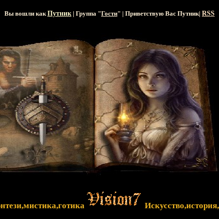
Вы вошли как
Путник
| Группа "
Гости
" | Приветствую Вас
Путник
|
RSS
энтези,мистика,готика
Искусство,история