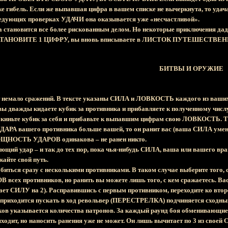
же гибель. Если же выпавшая цифра в вашем списке не вычеркнута, то уда
ледующих проверках УДАЧИ она оказывается уже «несчастливой».
ка становится все более рискованным делом. Но некоторые приключения дад
ТАНОВИТЕ 1 ЦИФРУ, вы вновь вписываете в ЛИСТОК ПУТЕШЕСТВЕННИКА 
БИТВЫ И ОРУЖИЕ
т немало сражений. В тексте указаны СИЛА и ЛОВКОСТЬ каждого из ваши
: вы дважды кидаете кубик за противника и прибавляете к полученному
ы киньте кубик за себя и прибавьте к выпавшим цифрам свою ЛОВКОСТЬ
 вашего противника больше вашей, то он ранит вас (ваша СИЛА уменьша
ЩНОСТЬ УДАРОВ одинакова – не ранен никто.
ющий удар – и так до тех пор, пока чья-нибудь СИЛА, ваша или вашего враг
айте свой путь.
биться сразу с несколькими противниками. В таком случае выберите того, с
ех противников, но ранить вы можете лишь того, с кем сражаетесь. В
т СИЛУ на 2). Расправившись с первым противником, переходите ко второму
 приходится пускать в ход револьвер (ПЕРЕСТРЕЛКА) подчиняется сходным 
ков указывается количества патронов. За каждый раунд боя обменивающиес
ыходит, но наносить ранения уже не может. Он лишь вычитает по 3 из свое