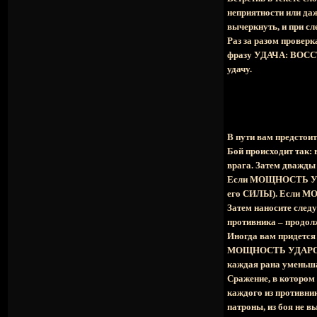
неприятности или да
вычеркнуть, и при с
Раз за разом провер
фразу УДАЧА: ВОСС
удачу.
В пути вам предстои
Бой происходит так
врага. Затем дважд
Если МОЩНОСТЬ УДАРА
его СИЛЫ). Если МО
Затем наносите следу
противника – продолж
Иногда вам придется 
МОЩНОСТЬ УДАРОВ вс
каждая рана уменьшае
Сражение, в котором
каждого из противни
патроны, из боя не в