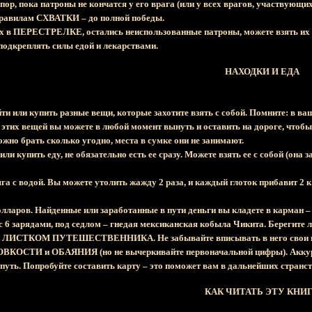
 пор, пока патроны не кончатся у его врага (или у всех врагов, участвую
правилам СХВАТКИ – до полной победы.
ых в ПЕРЕСТРЕЛКЕ, остались неиспользованные патроны, можете взять их 
подкреплять силы едой и лекарствами.
НАХОДКИ И ЕДА
йти или купить разные вещи, которые захотите взять с собой. Помните: в 
этих вещей вы можете в любой момент вынуть и оставить на дороге, чтобы 
жно брать сколько угодно, места в сумке они не занимают.
ли купить еду, не обязательно есть ее сразу. Можете взять ее с собой (она з
га с водой. Вы можете утолить жажду 2 раза, и каждый глоток прибавит 2 
олларов. Найденные или заработанные в пути деньги вы кладете в карман – 
 с 6 зарядами, под седлом – гнедая мексиканская кобыла Чикита. Берегите 
сь ЛИСТКОМ ПУТЕШЕСТВЕННИКА. Не забывайте вписывать в него свои нахо
ВКОСТИ и ОБАЯНИЯ (но не вычеркивайте первоначальной цифры). Аккурат
путь. Попробуйте составить карту – это поможет вам в дальнейших странст
КАК ЧИТАТЬ ЭТУ КНИ