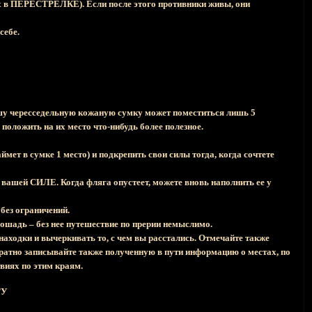
щих в ПЕРЕСТРЕЛКЕ). Если после этого противники живы, они
себе.
вашу чересседельную кожаную сумку может поместиться лишь 5
положить на их место что-нибудь более полезное.
аймет в сумке 1 место) и подкрепить свои силы тогда, когда сочтете
к вашей СИЛЕ. Когда фляга опустеет, можете вновь наполнить ее у
без ограничений.
лошадь – без нее путешествие по прерии немыслимо.
дки и вычеркивать то, с чем вы расстались. Отмечайте также
но записывайте также полученную в пути информацию о местах, по
виях по этим краям.
ГУ