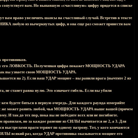
ча сопутствует вам. Но выпавшую «счастливую» цифру придется в списке
ут вам право увеличить шансы на счастливый случай. Встретив в тексте
любую из вычеркнутых цифр, и она еще раз сможет принести вам
х противников.
 числу его ЛОВКОСТЬ. Полученная цифра покажет МОЩНОСТЬ УДАРА
. Так вы узнаете свою МОЩНОСТЬ УДАРА.
ется на 2). Если ваш УДАР мощнее – вы ранили врага (вычтите 2 из
а, не станет равна нулю. Это означает гибель. Если вы убили
 кем будете биться в первую очередь. Для каждого раунда измеряйте
ас же может ранить любой, чья МОЩНОСТЬ УДАРА выше вашей (причем
. И так до тех пор, пока вы не победите всех или не погибнете.
правилам, но за каждое ранение из СИЛЫ вычитается не 2, а 3. Для
я выстрелами враги теряют по одному патрону. Тот, у кого кончаются
й СИЛЫ всякий раз, когда УДАР противника оказывается мощнее его