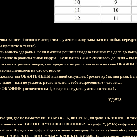
ка вашего боевого мастерства и умения выпутываться из любых передря
 прочтете в тексте).
ль вашего здоровья, воли к жизни, решимости довести начатое дело до кон
не выше первоначальной цифры). Если ваша СИЛА снизилась до нуля – вы по
ути самых разных людей, вам придется не раз полагаться на свое ОБАЯНИЕ.
оверить, привлечь на свою сторону.
асколько вы ОБАЯТЕЛЬНЫ в данной ситуации, бросьте кубик два раза. Е
больше – вам не удалось расположить к себе встреченного человека.
е ОБАЯНИЕ увеличится на 1, в случае неудачи уменьшится на 1.
УДАЧА
итуации, где не помогут ни ЛОВКОСТЬ, ни СИЛА, ни даже ОБАЯНИЕ. В так
 напишите на ЛИСТКЕ ПУТЕШЕСТВЕННИКА (в графе УДАЧА) цифры от 1 до 
убике. Впредь эти цифры будут означать неудачу. Если на кубике оба раза 
лова ПРОВЕРЬТЕ СВОЮ УДАЧУ, БРОСЬТЕ КУБИК. Если выпадет одна из цифр