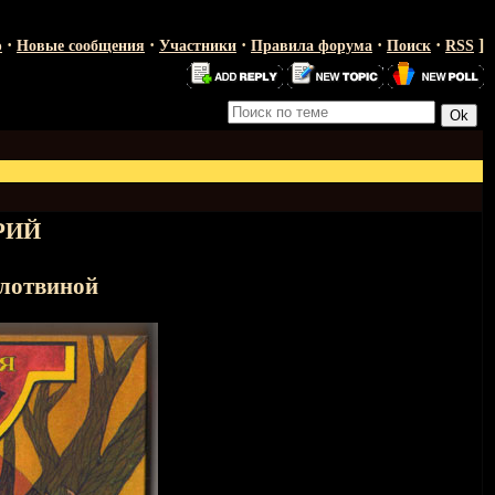
·
·
·
·
·
]
ю
Новые сообщения
Участники
Правила форума
Поиск
RSS
РИЙ
олотвиной