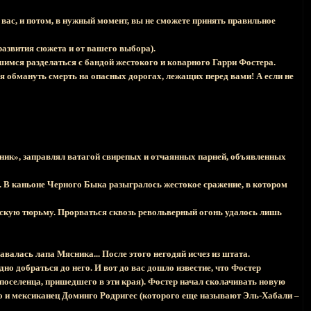
вас, и потом, в нужный момент, вы не сможете принять правильное
развития сюжета и от вашего выбора).
имся разделаться с бандой жестокого и коварного Гарри Фостера.
ся обмануть смерть на опасных дорогах, лежащих перед вами! А если не
сник», заправлял ватагой свирепых и отчаянных парней, объявленных
. В каньоне Черного Быка разыгралось жестокое сражение, в котором
дскую тюрьму. Прорваться сквозь револьверный огонь удалось лишь
валась лапа Мясника... После этого негодяй исчез из штата.
но добраться до него. И вот до вас дошло известие, что Фостер
 поселенца, пришедшего в эти края). Фостер начал сколачивать новую
жо и мексиканец Доминго Родригес (которого еще называют Эль-Хабали –