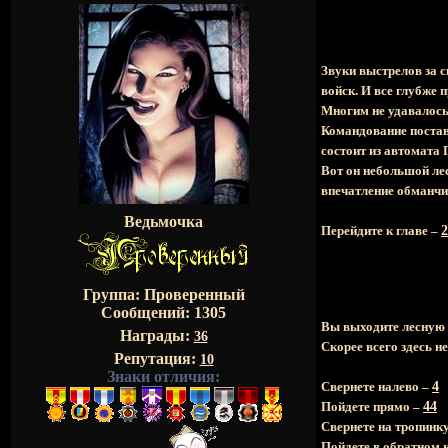
Звуки выстрелов за 
войск. И все глубже
Многим не удавалось 
Командование постав
состоит из автомата
Вот он небольшой лес
впечатление обманчи
Ведьмочка
Перейдите к главе –
2
Группа: Проверенный
Сообщений:
1305
Вы выходите лесную д
Награды:
36
Скорее всего здесь н
Репутация:
10
Знаки отличия:
Свернете налево –
4
Пойдете прямо –
44
Свернете на тропинк
Пойдете в обратном 