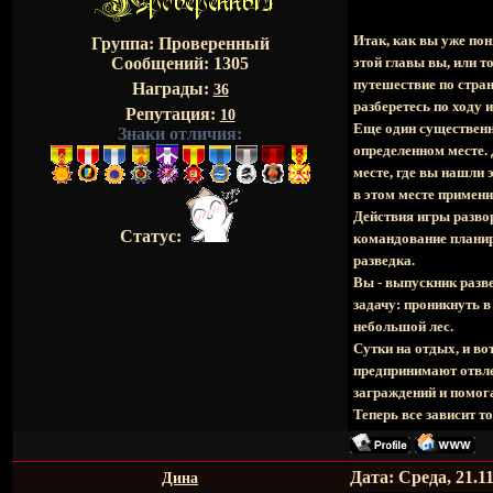
Итак, как вы уже пон
Группа: Проверенный
Сообщений:
1305
этой главы вы, или т
путешествие по стран
Награды:
36
разберетесь по ходу 
Репутация:
10
Еще один существенны
Знаки отличия:
определенном месте. 
месте, где вы нашли 
в этом месте примени
Действия игры разво
Статус:
командование планир
разведка.
Вы - выпускник разв
задачу: проникнуть 
небольшой лес.
Сутки на отдых, и в
предпринимают отвле
заграждений и помога
Теперь все зависит то
Дата: Среда, 21.1
Дина