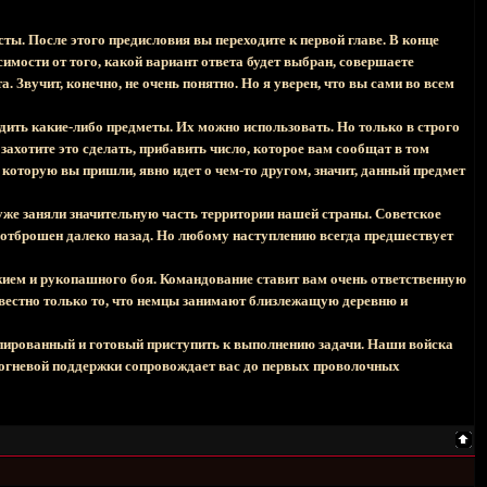
ты. После этого предисловия вы переходите к первой главе. В конце
исимости от того, какой вариант ответа будет выбран, совершаете
. Звучит, конечно, не очень понятно. Но я уверен, что вы сами во всем
дить какие-либо предметы. Их можно использовать. Но только в строго
захотите это сделать, прибавить число, которое вам сообщат в том
в которую вы пришли, явно идет о чем-то другом, значит, данный предмет
же заняли значительную часть территории нашей страны. Советское
отброшен далеко назад. Но любому наступлению всегда предшествует
ием и рукопашного боя. Командование ставит вам очень ответственную
звестно только то, что немцы занимают близлежащую деревню и
кипированный и готовый приступить к выполнению задачи. Наши войска
 огневой поддержки сопровождает вас до первых проволочных