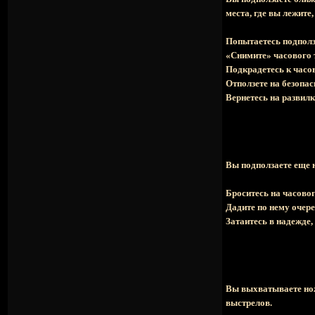
места, где вы лежите
Попытаетесь подполз
«Снимите» часового 
Подкрадетесь к часо
Отползете на безопас
Вернетесь на развил
Вы подползаете еще н
Броситесь на часово
Дадите по нему очере
Затаитесь в надежде, 
Вы выхватываете нож
выстрелов.