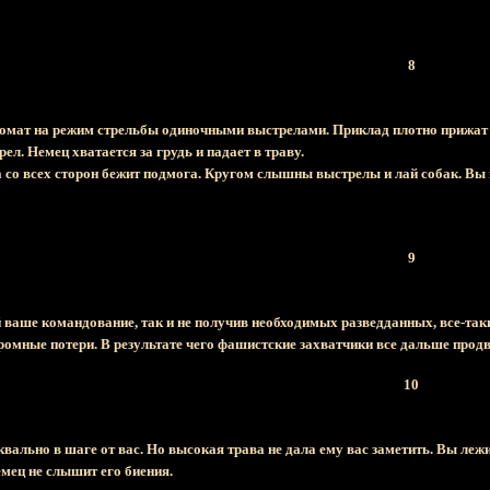
8
омат на режим стрельбы одиночными выстрелами. Приклад плотно прижат к 
л. Немец хватается за грудь и падает в траву.
а со всех сторон бежит подмога. Кругом слышны выстрелы и лай собак. Вы
9
й ваше командование, так и не получив необходимых разведданных, все-та
ромные потери. В результате чего фашистские захватчики все дальше прод
10
вально в шаге от вас. Но высокая трава не дала ему вас заметить. Вы лежи
мец не слышит его биения.