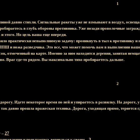
1
спиной давно стихли. Сигнальные ракеты уже не взмывают в воздух, освеща
 пробираетесь в глубь обороны противника. Уже позади проволочные заграж
и этого. Но цель ваша еще впереди.
ило практически невыполнимую задачу: проникнуть в тыл к противнику и н
 ППШ и ножа разведчика. Это все, что может помочь вам в выполнении ваше
ок, отмеченный на карте. Именно за ним находится деревня, занятая немц
во. Враг где-то рядом. Вы максимально тихо пробираетесь дальше.
2
орогу. Идете некоторое время по ней и упираетесь в развилку. На дороге,
е так давно прошла вражеская техника. Дорога, уходящая прямо, теряется гд
у –
27
направлении и попытаетесь вернуться к своим –
3