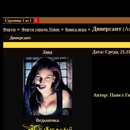
1
Страница
1
из
1
Диверсант
»
»
»
(А
Форум
Форум города Vision
Книга-игра
Диверсант
Дата: Среда, 21.1
Дина
Автор: Павел Г
Ведьмочка