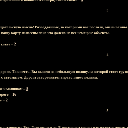
3
предательскую мысль! Разведданные, за которыми вас послали, очень важны
а вашу карту нанесены пока что далеко не все немецкие объекты.
 главу –
2
4
дороги. Так и есть! Вы вышли на небольшую поляну, на которой стоят гру
 с автоматом. Дорога заворачивает вправо, мимо поляны.
же к машинам –
5
ороге –
16
ку –
2
5
 к машинам. Все. Дальше нельзя. В противном случае вас может заметить ч