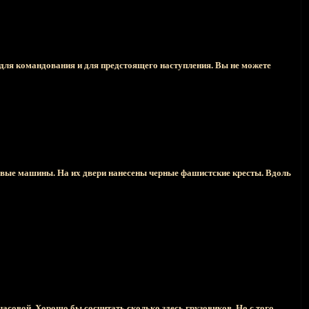
 для командования и для предстоящего наступления. Вы не можете
зовые машины. На их двери нанесены черные фашистские кресты. Вдоль
асовой. Хорошо бы сосчитать сколько здесь грузовиков. Но с того