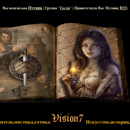
Вы вошли как
Путник
| Группа "
Гости
" | Приветствую Вас
Путник
|
RSS
энтези,мистика,готика
Искусство,история