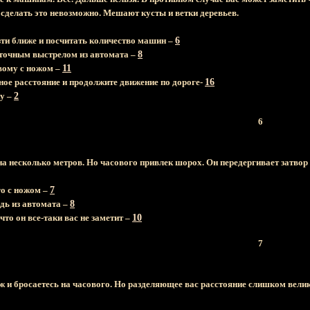
, сделать это невозможно. Мешают кусты и ветки деревьев.
ти ближе и посчитать количество машин –
6
точным выстрелом из автомата –
8
вому с ножом –
11
ное расстояние и продолжите движение по дороге-
16
ку –
2
6
а несколько метров. Но часового привлек шорох. Он передергивает затвор 
го с ножом –
7
дь из автомата –
8
что он все-таки вас не заметит –
10
7
 и бросаетесь на часового. Но разделяющее вас расстояние слишком вели