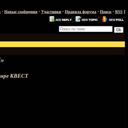
·
·
·
·
·
]
ю
Новые сообщения
Участники
Правила форума
Поиск
RSS
»
анре КВЕСТ