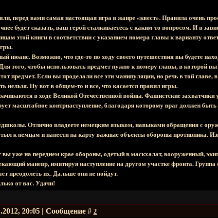
яли, перед вами самая настоящая игра в жанре «квест». Правила очень прос
очнее будет сказать, ваш герой сталкиваетесь с каким-то вопросом. И в зав
ицам этой книги в соответствии с указанием номера главы к варианту ответа
игры.
й нюанс. Возможно, что где-то по ходу своего путешествия вы будете нахо
Для того, чтобы использовать предмет нужно к номеру главы, в которой вы 
этот предмет. Если вы проделали все эти манипуляции, но речь в той главе, 
ть нельзя. Ну вот в общем-то и все, что касается правил игры.
рачиваются в ходе Великой Отечественной войны. Фашистские захватчики у
ует масштабное контрнаступление, благодаря которому враг должен быть 
едшколы. Отлично владеете немецким языком, навыками обращения с оруж
в тыл к немцам и нанести на карту важные объекты обороны противника. И
от вы уже на переднем крае обороны, одетый в маскхалат, вооруженный, э
кающий маневр, имитируя наступление на другом участке фронта. Группа
ет преодолеть их. Дальше они не пойдут.
лько от вас. Удачи!
1.2012, 20:05 | Сообщение #
2