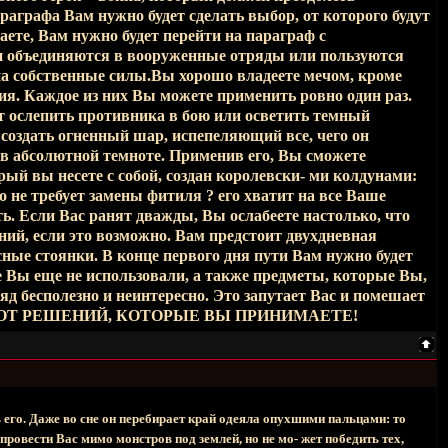
раграфа Вам нужно будет сделать выбор, от которого будут
ете, Вам нужно будет перейти на параграф с
и объединяются в вооруженные отряды или пользуются
 на собственные силы.Вы хорошо владеете мечом, кроме
вия. Каждое из них Вы можете применить ровно один раз.
т ослепить противника в бою или осветить темный
 создать огненный шар, испепеляющий все, чего он
ь в абсолютной темноте. Применив его, Вы сможете
ый вы несете с собой, создан королевски- ми колдунами:
го не требует замены фитиля ? его хватит на все Ваше
ь. Если Вас ранят дважды, Вы ослабеете настолько, что
ний, если это возможно. Вам предстоит двухдневная
сные стоянки. В конце первого дня пути Вам нужно будет
е Вы еще не использовали, а также предметы, которые Вы,
д бесполезно и неинтересно. Это запутает Вас и помешает
ЯТ ОТ РЕШЕНИЙ, КОТОРЫЕ ВЫ ПРИНИМАЕТЕ!
 его. Даже во сне он перебирает край одеяла опухшими пальцами: то
 провести Вас мимо монстров под землей, но не мо- жет победить тех,