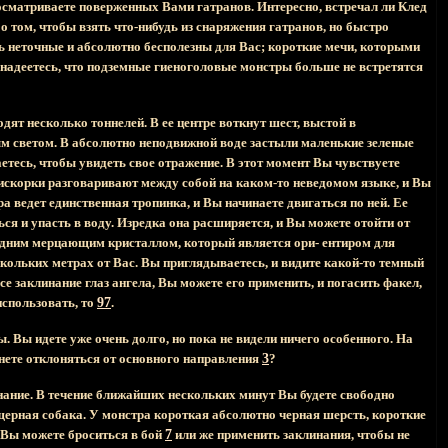
 осматриваете поверженных Вами гатранов. Интересно, встречал ли Клед
 том, чтобы взять что-нибудь из снаряжения гатранов, но быстро
ень неточные и абсолютно бесполезны для Вас; короткие мечи, которыми
 надеетесь, что подземные гиеноголовые монстры больше не встретятся
ят несколько тоннелей. В ее центре воткнут шест, выстой в
ым светом. В абсолютно неподвижной воде застыли маленькие зеленые
етесь, чтобы увидеть свое отражение. В этот момент Вы чувствуете
 искорки разговаривают между собой на каком-то неведомом языке, и Вы
а ведет единственная тропинка, и Вы начинаете двигаться по ней. Ее
ся и упасть в воду. Изредка она расширяется, и Вы можете отойти от
 одним мерцающим кристаллом, который является ори- ентиром для
скольких метрах от Вас. Вы приглядываетесь, и видите какой-то темный
се заклинание глаз ангела, Вы можете его применить, и погасить факел,
использовать, то
97
.
. Вы идете уже очень долго, но пока не видели ничего особенного. На
танете отклоняться от основного направления
3
?
инание. В течение ближайших нескольких минут Вы будете свободно
ещерная собака. У монстра короткая абсолютно черная шерсть, короткие
. Вы можете броситься в бой
7
или же применить заклинания, чтобы не