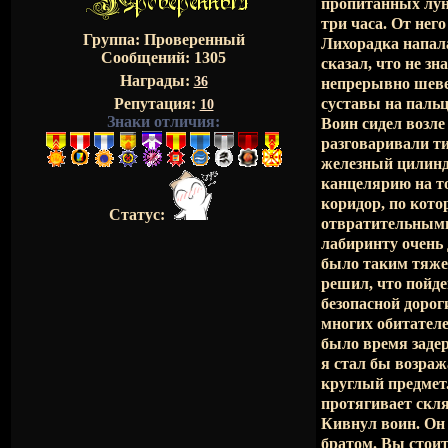
пропитанных лун
три часа. От нег
Группа: Проверенный
Лихорадка напала
Сообщений:
1305
сказал, что не зн
Награды:
36
непрерывно шевел
Репутация:
суставы на пальц
10
Знаки отличия:
Воин сидел возле
разговаривали ти
железный цилинд
канцелярию на то
коридор, по кото
Статус:
отвратительными 
лабиринту очень 
было таким тяжел
решил, что пойде
безопасной дорог
многих обитателе
было время задер
я стал бы возраж
круглый предмет.
протягивает скля
Кивнул воин. Он 
братом. Вы стоит