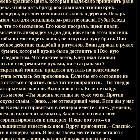
емно-красного цвета, который надлежало принимать раз в
арева, чтобы дать брату, оба слышали птичий крик.
в пещеры, путешественники остались в деревне. Лекарь
азал, что для остальных за- раза не опасна. Губы Кледа
 что-то бессвязное. Его кожа посерела, щеки впали,
вылечить лихорадку за два дня, как его об этом просили.
чтобы он мог видеть воина, не отпуская руку брата. Они
лебное действие снадобий и ритуалов. Воин держал в руках
т бумаги, который нужно было доставить в Юж- ную
? следопытом. Что важнее всего, Клед знал тайный
ясь ни с подземными духами, ни с гатранами ?
 секретный тоннель, придется плутать по подземному
руппа осталась без проводника. Если бы его состояние не
 остаться с братом, пока тот не поправится. –Ты твердо
которые мне давали. Выполню и это. Если не найду
путь мечом. –Ты знаешь легенды не хуже меня. Против
фокусы слабы. –Знаю… не отговаривай меня. Если бы у нас
ия Кледа и отправиться в пещеры вместе с ним, думаешь,
 чем он вышел из комнаты, Зак встал, и снял с шеи
сориентироваться в пещерах. И еще вот это,– он
большинства известных ядов. Вдруг пригодится. –Спасибо.–
юсь в пещеры один. Я бы на твоем месте тоже остался с
вного героя – воина, который должен преодолеть