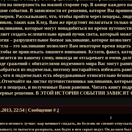
ти на поверхность на южной стороне гор. В конце каждого па
шие события. В зависимости от решения, которое Вы принима
мером. Рассказывают, что, чтобы пройти через пещеры, люд
иков, таких как Клед. Вам же предстоит полагаться только
 заклинания, которые могут понадобиться во время путешест
ляет создать ослепительно яркий пучок света, который може
огня – разрушительное боевое заклинание, которое позволяет
нгела – это заклинание позволяет Вам некоторое время видет
чтобы не привлекать лишнего внимания. Кстати, факел, котор
жигается по вашему слову, никогда не отсыревает и очень дол
оде сражений с обитателями подземного мира Вас могут ранит
ыбраться из подземелья, поэтому постарайтесь избежать ране
е, что в подземельях есть оборудованные относительно безопа
х.Отмечайте на листке путешественника заклинания, которы
е в пещерах, и полученные Вами ранения. Читать книгу подря
ь верные решения. В ЭТОЙ ИСТОРИИ СОБЫТИЯ ЗАВИС
1.2013, 22:54 | Сообщение #
2
1
ится немного лучше: жар начинает спадать, но болезнь не спешит отпускать
лкивает, то пытается разорвать, как будто в нем скрыт недуг. Он должен был