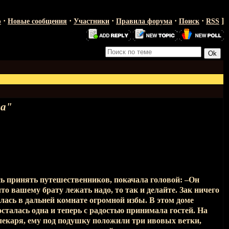
·
·
·
·
·
]
ю
Новые сообщения
Участники
Правила форума
Поиск
RSS
га"
сь принять путешественников, покачала головой: –Он
 что вашему брату лежать надо, то так и делайте. Зак ничего
лась в дальней комнате огромной избы. В этом доме
 осталась одна и теперь с радостью принимала гостей. На
екаря, ему под подушку положили три ивовых ветки,