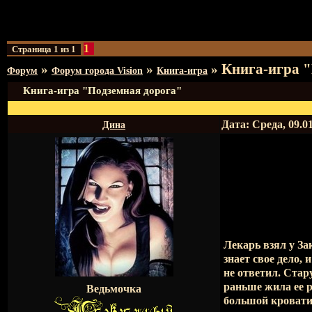
1
Страница
1
из
1
Книга-игра "
»
»
»
Форум
Форум города Vision
Книга-игра
Книга-игра "Подземная дорога"
Дата: Среда, 09.0
Дина
Лекарь взял у За
знает свое дело, 
не ответил. Стар
раньше жила ее р
Ведьмочка
большой кровати