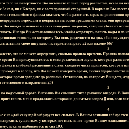
его тело на поверхности. Вы засыпаете только перед рассветом, всего на не
 Заком, ни с Кледом, ни с гостеприимной старушкой. В кармане Вы несете 
ета от волшебного факела хватает, чтобы разогнать мрак на расстоянии п
 непрерывно переходит в покрытые мелкими трещинами стены, они превращ
их Вы иногда замечаете мелких пещерных зверьков, которые убегают от с
гивать. Иногда Вы останавливаетесь, чтобы отдохнуть, попить воды и по ко
развилки: тоннель, по которому Вы шли, разделяется на два, оба они уходя
олагаться на свою интуицию: повернете направо
52
или налево
66
?
2
жалеете, что не можете определить, сколько прошло времени. Прошла полов
е время Вы прислушиваетесь к едва различимым звукам, которые разносятс
 факел в глубокой расщелине в стене, съедаете часть припасов, которые взя
приходит в голову, что Вы можете измерять время, считая удары собствен
некоторое время доходите до развилки. От тоннеля, по которому Вы идете, от
я от основного направления
25
?
3
 по подземной дороге. Внезапно Вы слышите тихое рычание впереди. В Ва
 приготовить меч и продолжить осторожно двигаться вперед
8
или, если хо
4
ке с каждой секундой вибрирует все сильнее. В Вашем сознании собирается
т навредить существам, у которых нет глаз, но, во- преки Вашим ожидани
нему, пока не выбиваетесь из сил
103
.