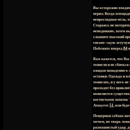
Вы осторожно входит
перил. Когда площадк
непроглядная мгла, т
Стараясь не потерять
неподвижно, затем вы
слышите высокий про
гигант- скую летучу
Побежите вперед
84
и
Вам кажется, что Вы
тоннели и не сбиться
ожидая нападения в л
останки. Одежда и пл
тоннелях, и у него н
проходят без приклю
появляется существо
когтистыми лапами. Т
Атакуете
51
, или буд
Пещерная собака наги
мечом, но тварь ловк
размашистый удар, д