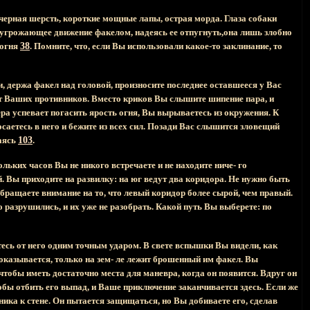
черная шерсть, короткие мощные лапы, острая морда. Глаза собаки
 угрожающее движение факелом, надеясь ее отпугнуть,она лишь злобно
 огня
38
. Помните, что, если Вы использовали какое-то заклинание, то
, держа факел над головой, произносите последнее оставшееся у Вас
ют Ваших противников. Вместо криков Вы слышите шипение пара, и
ра успевает погасить ярость огня, Вы вырываетесь из окружения. К
осаетесь в него и бежите из всех сил. Позади Вас слышится зловещий
ваясь
103
.
ольких часов Вы не никого встречаете и не находите ниче- го
й. Вы приходите на развилку: на юг ведут два коридора. Не нужно быть
бращаете внимание на то, что левый коридор более сырой, чем правый.
разрушились, и их уже не разобрать. Какой путь Вы выберете: по
етесь от него одним точным ударом. В свете вспышки Вы видели, как
 оказывается, только на зем- ле лежит брошенный им факел. Вы
 чтобы иметь достаточно места для маневра, когда он появится. Вдруг он
обы отбить его выпад, и Ваше приключение заканчивается здесь. Если же
ника к стене. Он пытается защищаться, но Вы добиваете его, сделав