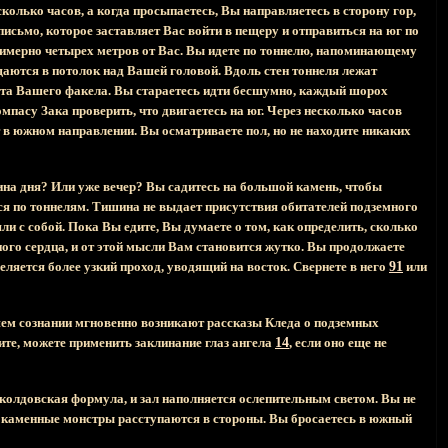
сколько часов, а когда просыпаетесь, Вы направляетесь в сторону гор,
письмо, которое заставляет Вас войти в пещеру и отправиться на юг по
римерно четырех метров от Вас. Вы идете по тоннелю, напоминающему
аются в потолок над Вашей головой. Вдоль стен тоннеля лежат
вета Вашего факела. Вы стараетесь идти бесшумно, каждый шорох
мпасу Зака проверить, что двигаетесь на юг. Через несколько часов
т в южном направлении. Вы осматриваете пол, но не находите никаких
ина дня? Или уже вечер? Вы садитесь на большой камень, чтобы
я по тоннелям. Тишина не выдает присутствия обитателей подземного
ли с собой. Пока Вы едите, Вы думаете о том, как определить, сколько
ного сердца, и от этой мысли Вам становится жутко. Вы продолжаете
деляется более узкий проход, уводящий на восток. Свернете в него
91
или
шем сознании мгновенно возникают рассказы Кледа о подземных
тите, можете применить заклинание глаз ангела
14
, если оно еще не
 колдовская формула, и зал наполняется ослепительным светом. Вы не
ям, каменные монстры расступаются в стороны. Вы бросаетесь в южный