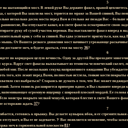
5
е на шатающийся мост. В левой руке Вы держите факел, правой цепляетесь
а, с которой Вы зашли на мост, теряется во мраке за Вашей спиной, Вы пон
олько несколько досок моста перед Вам и столько же позади Вас – больше н
 равновесие, Вы отпускаете канат, и в свете факела осматриваете свою ла
тираете руку об сухой участок веревки. Вы выставляете факел вперед в над
нзительный крик у себя за спиной. Вы едва успеваете пригнуться, как над
ю мышь. От Вашего резкого движения мост начинает угрожающе раскачивать
ли достанете меч, и будете драться, стоя на мосту
36
?
6
 идете по коридорам целую вечность. Одну за другой Вы проходите многоч
 с курса. Вдруг свет факела выхватывает из темноты человеческий скелет,
юбой миг. После нескольких секунд напряженного ожидания Вы убеждаетесь
оть того, кто лежит перед Вами, полностью истлела, тонкие кости покрыты
е хватило сил выбраться? Стараясь не думать о том, что Вас может поджида
чений. Затем тоннель расширяется примерно вдвое, и Вы слышите впереди к
, напоминающее огромную ящерицу с широкой плоской мордой. Ее голова н
ело монстра покрыто мелкой чешуей, которая блестит в свете Вашего факел
ете осторожно ждать
37
?
7
бается, готовясь к прыжку. Вы делаете кувырок вбок, и ее стремительная
о отступает, и Вы ее не задеваете. У Вас появляется мгновение, чтобы зам
ержа меч в горизонтальной плоскости
81
?