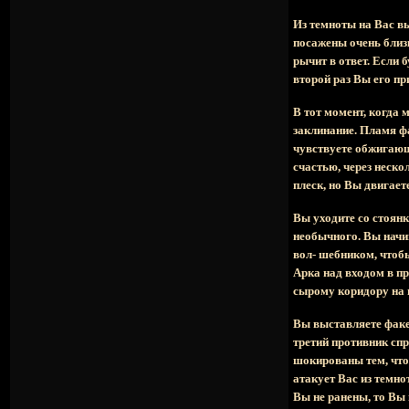
Из темноты на Вас в
посажены очень близ
рычит в ответ. Если 
второй раз Вы его пр
В тот момент, когда 
заклинание. Пламя ф
чувствуете обжигающи
счастью, через неско
плеск, но Вы двигает
Вы уходите со стоянк
необычного. Вы начин
вол- шебником, чтоб
Арка над входом в п
сырому коридору на
Вы выставляете факел
третий противник спр
шокированы тем, что 
атакует Вас из темно
Вы не ранены, то Вы 