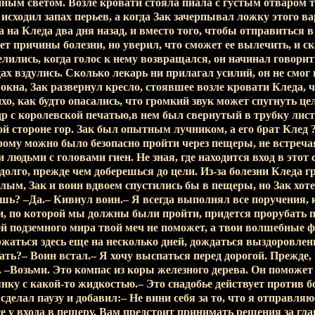
ным светом. Возле кровати стояла пиала с густым отваром т
о исходил запах перьев, а когда Зак зачерпывал ложку этого в
 на Кледа два дня назад, и вместо того, чтобы отправиться 
ает причины болезни, но уверил, что сможет ее вылечить, и ск
ились, когда голос к нему возвращался, он начинал говорить
ах вздулись. Сколько лекарь ни прилагал усилий, он не смог 
 окна, Зак развернул кресло, стоявшее возле кровати Кледа, 
хо, как будто опасались, что громкий звук может спугнуть це
р с королевской печатью,в нем был свернутый в трубку лис
й стороне гор. Зак был опытным лучником, а его брат Клед 
рому можно было безопасно пройти через пещеры, не встреча
людьми с головами гиен. Не зная, где находится вход в этот
долго, прежде чем доберешься до цели. Из-за болезни Кледа г
ым, Зак и воин вдвоем спустились бы в пещеры, но Зак хотел
шь? –Да.– Кивнул воин.– Я всегда выполнял все поручения, 
и, по которой мы должны были пройти, придется прорубать 
й подземного мира твой меч не поможет, а твои волшебные 
жаться здесь еще на несколько дней, дождаться выздоровлен
ать?– Воин встал.– Я хочу выспаться перед дорогой. Прежде,
 –Возьми. Это компас из коры железного дерева. Он поможет 
нку с какой-то жидкостью.– Это снадобье действует против 
сделал паузу и добавил:– Не вини себя за то, что я отправля
е у входа в пещеру. Вам предстоит принимать решения за гла