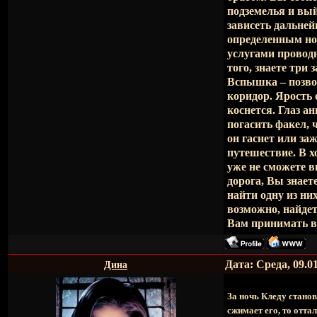
подземелья и вый
зависеть дальней
определенным но
услугами проводн
того, знаете три
Вспышка – позво
коридор. Ярость 
коснется. Глаз а
погасить факел, 
он гаснет или за
путешествие. В х
уже не сможете в
дорога, Вы знает
найти одну из ни
возможно, найдет
Вам принимат
Дата: Среда, 09.0
Дина
За ночь Кледу станов
сжимает его, то отта