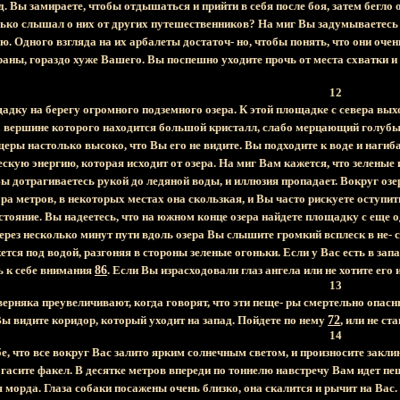
 Вы замираете, чтобы отдышаться и прийти в себя после боя, затем бегло
лько слышал о них от других путешественников? На миг Вы задумываетесь о
ю. Одного взгляда на их арбалеты достаточ- но, чтобы понять, что они оч
аны, гораздо хуже Вашего. Вы поспешно уходите прочь от места схватки и
12
дку на берегу огромного подземного озера. К этой площадке с севера выход
на вершине которого находится большой кристалл, слабо мерцающий голуб
еры настолько высоко, что Вы его не видите. Вы подходите к воде и нагиба
скую энергию, которая исходит от озера. На миг Вам кажется, что зеленые
ы дотрагиваетесь рукой до ледяной воды, и иллюзия пропадает. Вокруг озер
а метров, в некоторых местах она скользкая, и Вы часто рискуете оступить
стояние. Вы надеетесь, что на южном конце озера найдете площадку с еще
рез несколько минут пути вдоль озера Вы слышите громкий всплеск в не- 
ется под водой, разгоняя в стороны зеленые огоньки. Если у Вас есть в запа
ь к себе внимания
86
. Если Вы израсходовали глаз ангела или не хотите его 
13
рняка преувеличивают, когда говорят, что эти пеще- ры смертельно опасны
ы видите коридор, который уходит на запад. Пойдете по нему
72
, или не с
14
е, что все вокруг Вас залито ярким солнечным светом, и произносите закл
 гасите факел. В десятке метров впереди по тоннелю навстречу Вам идет п
морда. Глаза собаки посажены очень близко, она скалится и рычит на Вас