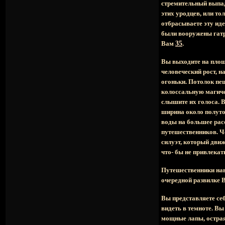
стремительный выпад.
этих уродцев, или то
отбрасываете эту иде
были вооружены гатр
Вам
35
.
Вы выходите на площа
человеческий рост, 
огоньки. Потолок пещ
колоссальную магиче
слышите их голоса. В
ширина около полутор
воды на большее рас
путешественников. Че
силуэт, который движ
что- бы не привлекат
Путешественники наве
очередной развилке В
Вы представляете себ
видеть в темноте. Вы
мощные лапы, острая 