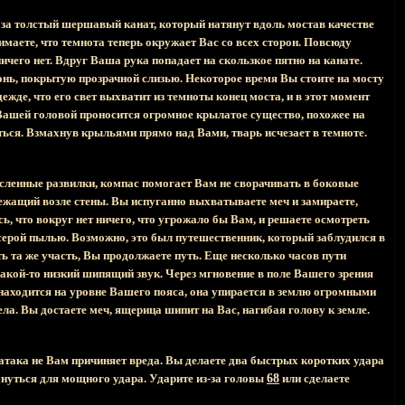
 за толстый шершавый канат, который натянут вдоль мостав качестве
имаете, что темнота теперь окружает Вас со всех сторон. Повсюду
ичего нет. Вдруг Ваша рука попадает на скользкое пятно на канате.
донь, покрытую прозрачной слизью. Некоторое время Вы стоите на мосту
ежде, что его свет выхватит из темноты конец моста, и в этот момент
 Вашей головой проносится огромное крылатое существо, похожее на
ся. Взмахнув крыльями прямо над Вами, тварь исчезает в темноте.
исленные развилки, компас помогает Вам не сворачивать в боковые
 лежащий возле стены. Вы испуганно выхватываете меч и замираете,
, что вокруг нет ничего, что угрожало бы Вам, и решаете осмотреть
 серой пылью. Возможно, это был путешественник, который заблудился в
ть та же участь, Вы продолжаете путь. Еще несколько часов пути
акой-то низкий шипящий звук. Через мгновение в поле Вашего зрения
аходится на уровне Вашего пояса, она упирается в землю огромными
а. Вы достаете меч, ящерица шипит на Вас, нагибая голову к земле.
 атака не Вам причиняет вреда. Вы делаете два быстрых коротких удара
ахнуться для мощного удара. Ударите из-за головы
68
или сделаете