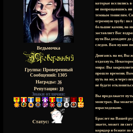
которые вселились в 
не попрощавшись ни с
темным тоннелям. Св
огромную трубу: пол
большие камни, на н
заставляет Вас вздра
пути Вы доходите до 
следов. Вам нужно п
Ведьмочка
Двигаясь на юг, Вы 
отдохнуть. Некоторо
мира: Вы закрепляете
Группа: Проверенный
прошло времени. Вам 
Сообщений:
1305
путь на юг, и через 
Награды:
36
не будете отклонятьс
Репутация:
10
Знаки отличия:
Вы продолжаете путь
монстрах. Вы можете
израсходовано.
Браслет на Вашей ру
Статус:
знаете, может ли све
коридор и бежите по 