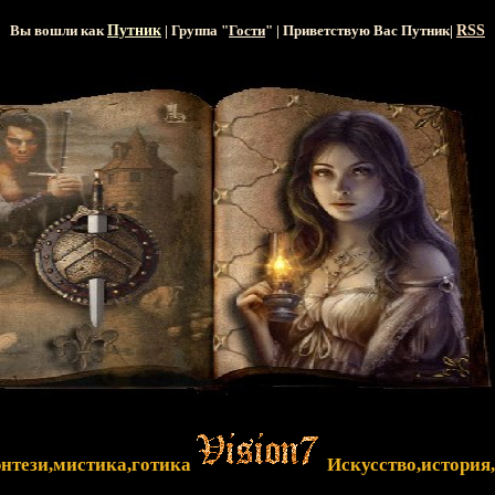
Вы вошли как
Путник
| Группа "
Гости
" | Приветствую Вас
Путник
|
RSS
энтези,мистика,готика
Искусство,история