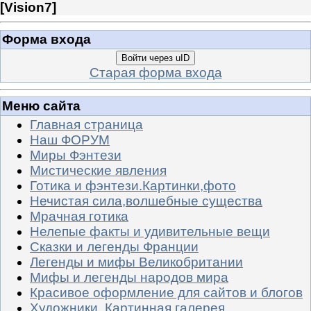
[
Vision7
]
Форма входа
Войти через uID
Старая форма входа
Меню сайта
Главная страница
Наш ФОРУМ
Миры Фэнтези
Мистические явления
Готика и фэнтези.Картинки,фото
Нечистая сила,волшебные существа
Мрачная готика
Нелепые факты и удивительные вещи
Сказки и легенды Франции
Легенды и мифы Великобритании
Мифы и легенды народов мира
Красивое оформление для сайтов и блогов
Художники. Картинная галерея