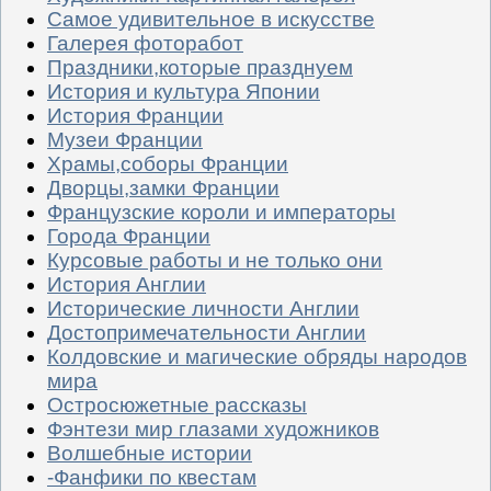
Самое удивительное в искусстве
Галерея фоторабот
Праздники,которые празднуем
История и культура Японии
История Франции
Музеи Франции
Храмы,соборы Франции
Дворцы,замки Франции
Французские короли и императоры
Города Франции
Курсовые работы и не только они
История Англии
Исторические личности Англии
Достопримечательности Англии
Колдовские и магические обряды народов
мира
Остросюжетные рассказы
Фэнтези мир глазами художников
Волшебные истории
-Фанфики по квестам