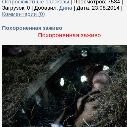
Остросюжетные рассказы
|
Просмотров:
7584
|
Загрузок:
0
|
Добавил:
Дина
|
Дата:
23.08.2014
|
Комментарии (0)
Похороненная заживо
Похороненная заживо