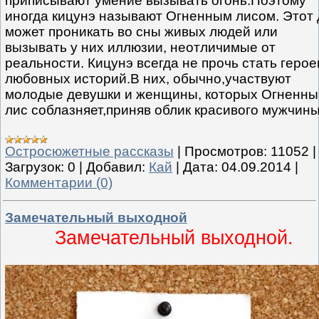
приписывают умение вызывать огонь.Поэтому
иногда кицунэ называют Огненным лисом. Этот 
может проникать во сны живых людей или
вызывать у них иллюзии, неотличимые от
реальности. Кицунэ всегда не прочь стать геро
любовных историй.В них, обычно,участвуют
молодые девушки и женщины, которых Огненны
лис соблазняет,приняв облик красивого мужчины
Остросюжетные рассказы
|
Просмотров:
11052
|
Загрузок:
0
|
Добавил:
Кай
|
Дата:
04.09.2014
|
Комментарии (0)
Замечательный выходной
Замечательный выходной.