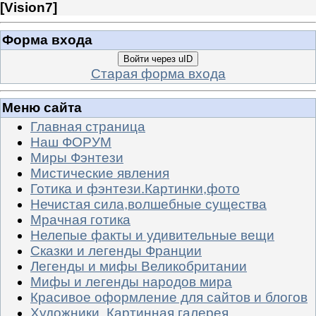
[
Vision7
]
Форма входа
Войти через uID
Старая форма входа
Меню сайта
Главная страница
Наш ФОРУМ
Миры Фэнтези
Мистические явления
Готика и фэнтези.Картинки,фото
Нечистая сила,волшебные существа
Мрачная готика
Нелепые факты и удивительные вещи
Сказки и легенды Франции
Легенды и мифы Великобритании
Мифы и легенды народов мира
Красивое оформление для сайтов и блогов
Художники. Картинная галерея