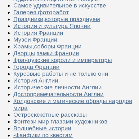
Самое удивительное в искусстве
Галерея фоторабот
Праздники,которые празднуем
История и культура Японии
История Франции
Музеи Франции
Храмы,соборы Франции
Дворцы,замки Франции
Французские короли и императоры
Города Франции
Курсовые работы и не только они
История Англии
Исторические личности Англии
Достопримечательности Англии
Колдовские и магические обряды народов
мира
Остросюжетные рассказы
Фэнтези мир глазами художников
Волшебные истории
-Фанфики по квестам