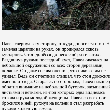
Павел свернул в ту сторону, откуда доносился стон. Н
замечая царапин на руках, он продирался сквозь
кустарник. Стон донёсся до него ещё раз и затих.
Раздвинув руками последний куст, Павел оказался на
небольшой окружённой со всех сторон деревьями,
полянке. Он даже сперва опешил, что никого там не
увидел. Ведь он отчётливо слышал, что стон доносил
именно отсюда. Озираясь по сторонам, Павел наконец
обратил внимание на небольшой бугорок, засыпанны
листьями и ветками, из-под которых едва виднелась
голова и рука молодой женщины. Павел со всех ног
бросился к ней, рухнул на колени и стал разгребать
руками холодную землю.