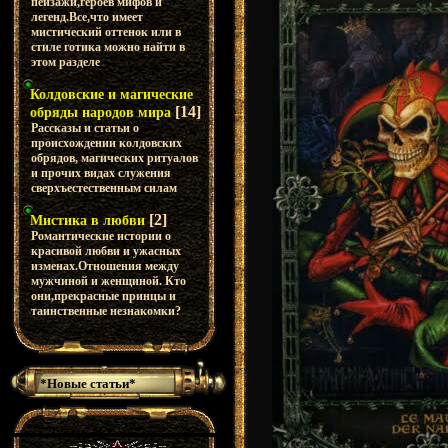
пейзажи,героев мифов и
легенд.Все,что имеет
мистический оттенок или в
стиле готика можно найти в
этом разделе
Колдовские и магические
[14]
обряды народов мира
Рассказы и статьи о
происхождении колдовских
обрядов, магических ритуалов
и прочих видах служения
сверхъестественным силам
[2]
Мистика в любви
Романтические истории о
красивой любви и ужасных
изменах.Отношения между
мужчиной и женщиной. Кто
они,прекрасные принцы и
таинственные незнакомки?
*Новые статьи*