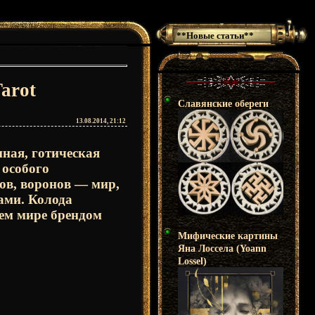
**Новые статьи**
arot
Славянские обереги
13.08.2014, 21:12
мная, готическая
 особого
ов, воронов — мир,
ами. Колода
ем мире брендом
Мифические картины
Яна Лоссела (Yoann
Lossel)