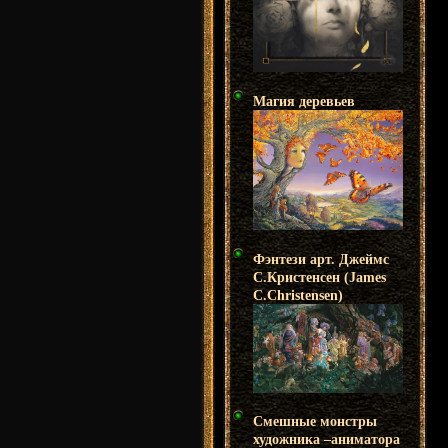
Магия деревьев
Фэнтези арт. Джеймс
С.Кристенсен (James
C.Christensen)
Смешные монстры
художника –аниматора