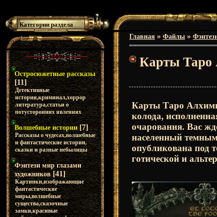
Категории раздела
»
»
Главная
Файлы
Фэнтез
Карты Таро 
Остросюжетные рассказы
[11]
Детективные
истории,криминал,хоррор
Карты Таро Алхимии
литература,статьи о
потусторонних явлениях
колода, исполненна
очарования. Вас жд
[7]
Волшебные истории
Рассказы о чудесах,волшебные
населенный темным
и фантастические истории,
опубликована под т
сказки и разные небылицы
готической и альте
Фэнтези мир глазами
[41]
художников
Картинки,изображающие
фантастические
миры,волшебные
существа,сказочные
замки,красивые