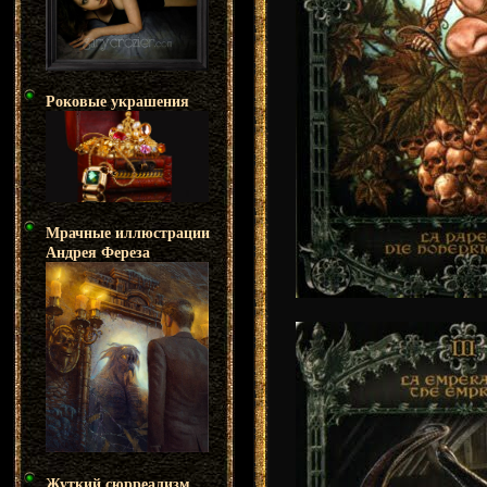
Роковые украшения
Мрачные иллюстрации
Андрея Фереза
Жуткий сюрреализм