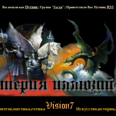
Вы вошли как
Путник
| Группа "
Гости
" | Приветствую Вас
Путник
|
RSS
энтези,мистика,готика
Искусство,история