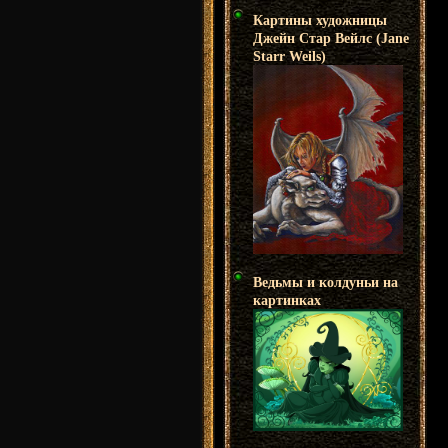
Картины художницы
Джейн Стар Вейлс (Jane
Starr Weils)
Ведьмы и колдуньи на
картинках