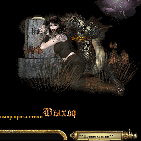
юмор,проза,стихи
**Новые статьи**