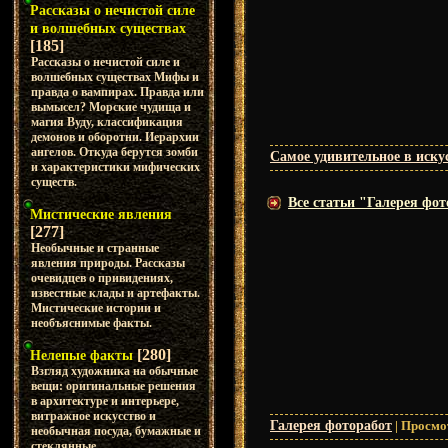
Рассказы о нечистой силе
и волшебных существах
[185]
Рассказы о нечистой силе и
волшебных существах Мифы и
правда о вампирах. Правда или
вымысел? Морские чудища и
магия Вуду, классификация
демонов и оборотни. Иерархии
ангелов. Откуда берутся зомби
Самое удивительное в иску
и характеристики мифических
существ.
Все статьи "Галерея фот
Мистические явления
[277]
Необычные и странные
явления природы. Рассказы
очевидцев о привидениях,
известные клады и артефакты.
Мистические истории и
необъяснимые факты.
[280]
Нелепые факты
Взгляд художника на обычные
вещи: оригинальные решения
в архитектуре и интерьере,
витражное искусство и
Галерея фоторабот
|
Просмо
необычная посуда, бумажные и
стеклянные