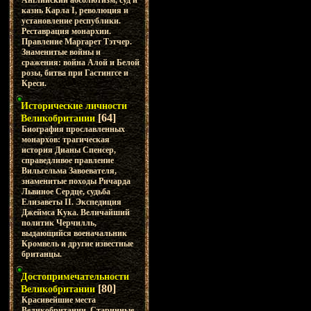
Английский абсолютизм, суд и
казнь Карла I, революция и
установление республики.
Реставрация монархии.
Правление Маргарет Тэтчер.
Знаменитые войны и
сражения: война Алой и Белой
розы, битва при Гастингсе и
Креси.
Исторические личности
[64]
Великобритании
Биография прославленных
монархов: трагическая
история Дианы Спенсер,
справедливое правление
Вильгельма Завоевателя,
знаменитые походы Ричарда
Львиное Сердце, судьба
Елизаветы II. Экспедиция
Джеймса Кука. Величайший
политик Черчилль,
выдающийся военачальник
Кромвель и другие известные
британцы.
Достопримечательности
[80]
Великобритании
Красивейшие места
Великобритании. Старинные