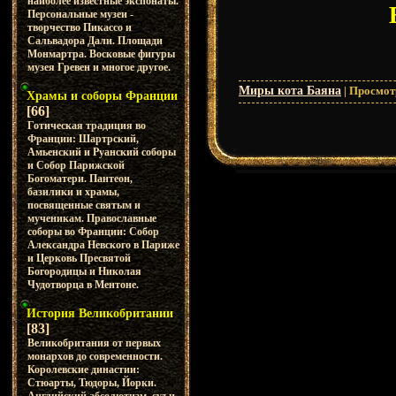
наиболее известные экспонаты.
Персональные музеи -
творчество Пикассо и
Сальвадора Дали. Площади
Монмартра. Восковые фигуры
музея Гревен и многое другое.
Миры кота Баяна
|
Просмот
Храмы и соборы Франции
[66]
Готическая традиция во
Франции: Шартрский,
Амьенский и Руанский соборы
и Собор Парижской
Богоматери. Пантеон,
базилики и храмы,
посвященные святым и
мученикам. Православные
соборы во Франции: Собор
Александра Невского в Париже
и Церковь Пресвятой
Богородицы и Николая
Чудотворца в Ментоне.
История Великобритании
[83]
Великобритания от первых
монархов до современности.
Королевские династии:
Стюарты, Тюдоры, Йорки.