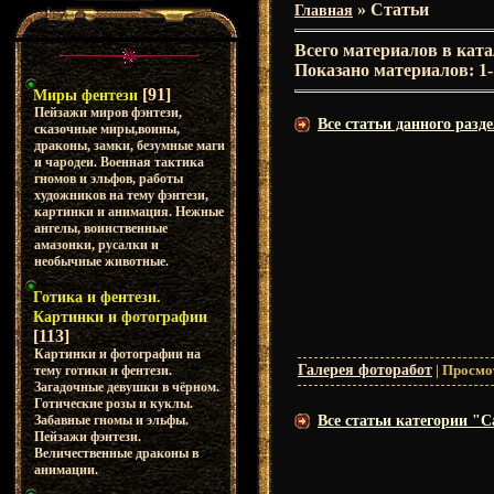
»
Статьи
Главная
Всего материалов в ката
Показано материалов
:
1
[91]
Миры фентези
Пейзажи миров фэнтези,
Все статьи данного разде
сказочные миры,воины,
драконы, замки, безумные маги
и чародеи. Военная тактика
гномов и эльфов, работы
художников на тему фэнтези,
картинки и анимация. Нежные
ангелы, воинственные
амазонки, русалки и
необычные животные.
Готика и фентези.
Картинки и фотографии
[113]
Картинки и фотографии на
Галерея фоторабот
|
Просмо
тему готики и фентези.
Загадочные девушки в чёрном.
Готические розы и куклы.
Забавные гномы и эльфы.
Все статьи категории "С
Пейзажи фэнтези.
Величественные драконы в
анимации.