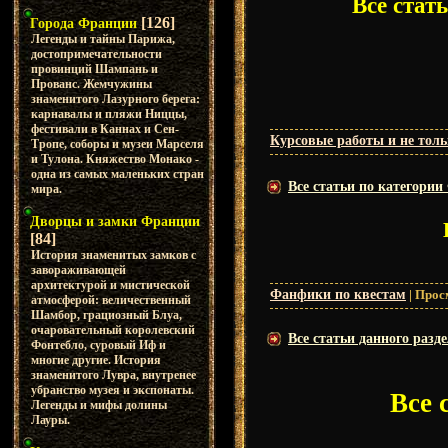
Все стат
[126]
Города Франции
Легенды и тайны Парижа,
достопримечательности
провинций Шампань и
Прованс. Жемчужины
знаменитого Лазурного берега:
карнавалы и пляжи Ниццы,
фестивали в Каннах и Сен-
Курсовые работы и не тольк
Тропе, соборы и музеи Марселя
и Тулона. Княжество Монако -
одна из самых маленьких стран
Все статьи по категори
мира.
Дворцы и замки Франции
[84]
История знаменитых замков с
завораживающей
архитектурой и мистической
Фанфики по квестам
|
Прос
атмосферой: величественный
Шамбор, грациозный Блуа,
очаровательный королевский
Все статьи данного разде
Фонтебло, суровый Иф и
многие другие. История
знаменитого Лувра, внутренее
убранство музея и экспонаты.
Все 
Легенды и мифы долины
Лауры.