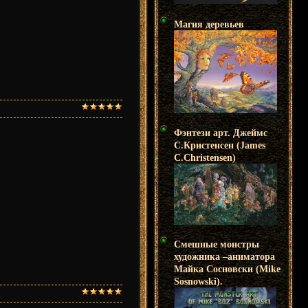
Магия деревьев
Фэнтези арт. Джеймс
С.Кристенсен (James
C.Christensen)
Смешные монстры
художника –аниматора
Майка Сосновски (Mike
Sosnowski).