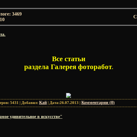
логе
:
3469
С
-10
ла.
Все статьи
раздела Галерея фоторабот
.
тров:
5431
|
Добавил:
Кай
|
Дата:
26.07.2013
|
Комментарии (0)
амое удивительное в искусстве"