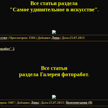
Все статьи раздела
"Самое удивительное в искусстве"
.
сстве
|
Просмотров:
3584
|
Добавил:
Дина
|
Дата:
25.07.2013
оработ" 2
Все статьи
раздела Галерея фоторабот
.
тров:
3487
|
Добавил:
Дина
|
Дата:
25.07.2013
|
Комментарии (0)