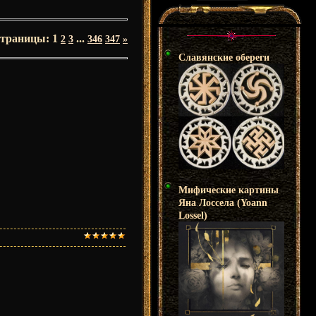
траницы
:
1
...
2
3
346
347
»
Славянские обереги
Мифические картины
Яна Лоссела (Yoann
Lossel)