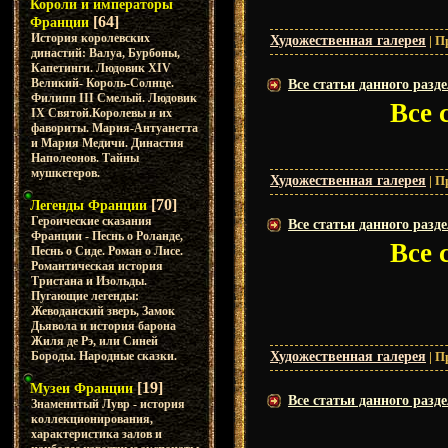
Короли и императоры
[64]
Франции
История королевских
Художественная галерея
|
П
династий: Валуа, Бурбоны,
Капетинги. Людовик XIV
Великий- Король-Солнце.
Все статьи данного разде
Филипп III Смелый. Людовик
Все 
IX Святой.Королевы и их
фавориты. Мария-Антуанетта
и Мария Медичи. Династия
Наполеонов. Тайны
мушкетеров.
Художественная галерея
|
П
[70]
Легенды Франции
Героические сказания
Все статьи данного разде
Франции - Песнь о Роланде,
Все 
Песнь о Сиде. Роман о Лисе.
Романтическая история
Тристана и Изольды.
Пугающие легенды:
Жеводанский зверь, Замок
Дьявола и история барона
Жиля де Рэ, или Синей
Бороды. Народные сказки.
Художественная галерея
|
П
[19]
Музеи Франции
Все статьи данного разд
Знаменитый Лувр - история
коллекционирования,
характеристика залов и