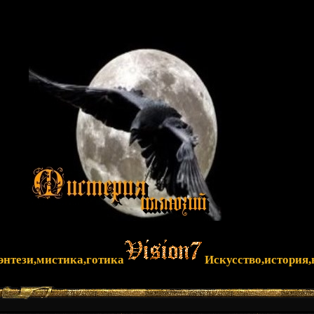
фэнтези,мистика,готика
Искусство,история,