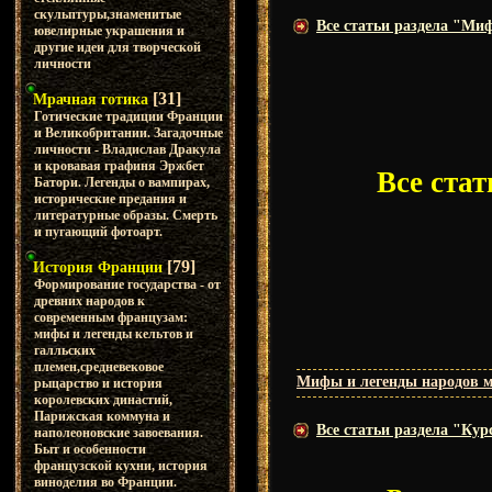
скульптуры,знаменитые
Все статьи раздела "Ми
ювелирные украшения и
другие идеи для творческой
личности
[31]
Мрачная готика
Готические традиции Франции
и Великобритании. Загадочные
личности - Владислав Дракула
и кровавая графиня Эржбет
Все ста
Батори. Легенды о вампирах,
исторические предания и
литературные образы. Смерть
и пугающий фотоарт.
[79]
История Франции
Формирование государства - от
древних народов к
современным французам:
мифы и легенды кельтов и
галльских
племен,средневековое
Мифы и легенды народов 
рыцарство и история
королевских династий,
Парижская коммуна и
Все статьи раздела "Ку
наполеоновские завоевания.
Быт и особенности
французской кухни, история
виноделия во Франции.