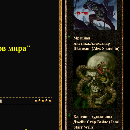
Мрачная
мистика.Александр
ов мира"
Шатохин (Alex Shatohin)
0)
Картины художницы
Джейн Стар Вейлс (Jane
Starr Weils)