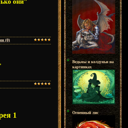
лько они"
и (0)
Ведьмы и колдуньи на
"
картинках
Огненный лис
рея 1