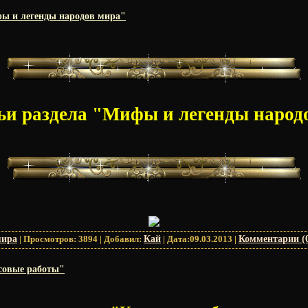
фы и легенды народов мира"
тьи раздела "Мифы и легенды народ
мира
|
Просмотров:
3894
|
Добавил:
Кай
|
Дата:
09.03.2013
|
Комментарии (
рсовые работы"