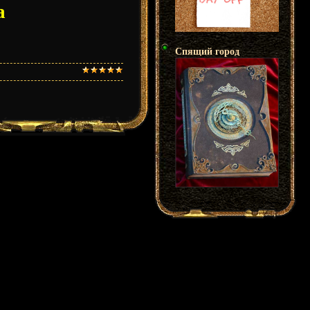
а
Спящий город