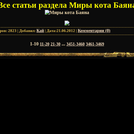
Все статьи раздела Миры кота Баян
ров:
2823
|
Добавил:
Кай
|
Дата:
21.06.2012
|
Комментарии (0)
1-10
...
11-20
21-30
3451-3460
3461-3469