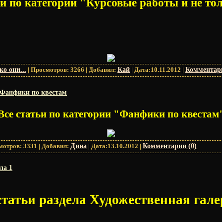
ьи по категории "Курсовые работы и не то
о они...
|
Просмотров:
3266
|
Добавил:
Кай
|
Дата:
10.11.2012
|
Комментари
и Фанфики по квестам
Все статьи по категории "Фанфики по квестам
мотров:
3331
|
Добавил:
Дина
|
Дата:
13.10.2012
|
Комментарии (0)
ла 1
статьи раздела Художественная гале