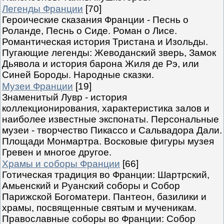
Легенды Франции
[70]
Героические сказания Франции - Песнь о
Роланде, Песнь о Сиде. Роман о Лисе.
Романтическая история Тристана и Изольды.
Пугающие легенды: Жеводанский зверь, Замок
Дьявола и история барона Жиля де Рэ, или
Синей Бороды. Народные сказки.
Музеи Франции
[19]
Знаменитый Лувр - история
коллекционирования, характеристика залов и
наиболее известные экспонаты. Персональные
музеи - творчество Пикассо и Сальвадора Дали.
Площади Монмартра. Восковые фигуры музея
Гревен и многое другое.
Храмы и соборы Франции
[66]
Готическая традиция во Франции: Шартрский,
Амьенский и Руанский соборы и Собор
Парижской Богоматери. Пантеон, базилики и
храмы, посвященные святым и мученикам.
Православные соборы во Франции: Собор