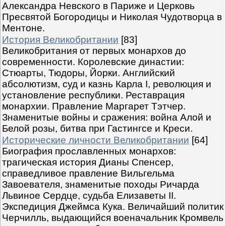
Александра Невского в Париже и Церковь
Пресвятой Богородицы и Николая Чудотворца в
Ментоне.
История Великобритании
[83]
Великобритания от первых монархов до
современности. Королевские династии:
Стюарты, Тюдоры, Йорки. Английский
абсолютизм, суд и казнь Карла I, революция и
установление республики. Реставрация
монархии. Правление Маргарет Тэтчер.
Знаменитые войны и сражения: война Алой и
Белой розы, битва при Гастингсе и Креси.
Исторические личности Великобритании
[64]
Биография прославленных монархов:
трагическая история Дианы Спенсер,
справедливое правление Вильгельма
Завоевателя, знаменитые походы Ричарда
Львиное Сердце, судьба Елизаветы II.
Экспедиция Джеймса Кука. Величайший политик
Черчилль, выдающийся военачальник Кромвель