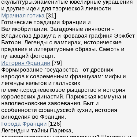
скульптуры,знаменитые ювелирные украшения
и другие идеи для творческой личности
Мрачная готика
[31]
Готические традиции Франции и
Великобритании. Загадочные личности -
Владислав Дракула и кровавая графиня Эржбет
Батори. Легенды о вампирах, исторические
предания и литературные образы. Смерть и
пугающий фотоарт.
История Франции
[79]
Формирование государства - от древних
народов к современным французам: мифы и
легенды кельтов и галльских
племен,средневековое рыцарство и история
королевских династий, Парижская коммуна и
наполеоновские завоевания. Быт и
особенности французской кухни, история
виноделия во Франции.
Города Франции
[126]
Легенды и тайны Парижа,