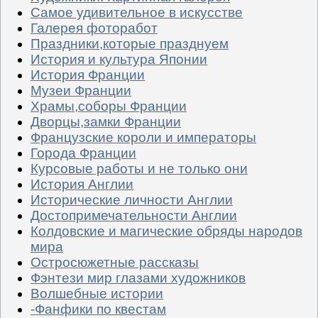
Самое удивительное в искусстве
Галерея фоторабот
Праздники,которые празднуем
История и культура Японии
История Франции
Музеи Франции
Храмы,соборы Франции
Дворцы,замки Франции
Французские короли и императоры
Города Франции
Курсовые работы и не только они
История Англии
Исторические личности Англии
Достопримечательности Англии
Колдовские и магические обряды народов
мира
Остросюжетные рассказы
Фэнтези мир глазами художников
Волшебные истории
-Фанфики по квестам