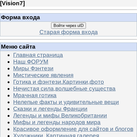
[
Vision7
]
Форма входа
Войти через uID
Старая форма входа
Меню сайта
Главная страница
Наш ФОРУМ
Миры Фэнтези
Мистические явления
Готика и фэнтези.Картинки,фото
Нечистая сила,волшебные существа
Мрачная готика
Нелепые факты и удивительные вещи
Сказки и легенды Франции
Легенды и мифы Великобритании
Мифы и легенды народов мира
Красивое оформление для сайтов и блогов
Художники. Картинная галерея