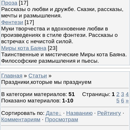
Проза
[17]
Рассказы о любви и дружбе. Сказки, рассказы,
мечты и размышления.
Фентези
[17]
Муки творчества и вдохновение любви в
произведениях в стиле фэнтези. Рассказы о
встречах с нечистой силой.
Миры кота Баяна
[23]
Таинственные и мистические Миры кота Баяна.
Философские размышления и пьесы.
Главная
»
Статьи
»
Праздники,которые мы празднуем
В категории материалов
:
51
Страницы
:
1
2
3
4
Показано материалов
:
1-10
5
6
»
Сортировать по
:
Дате
·
Названию
·
Рейтингу
·
Комментариям
·
Просмотрам