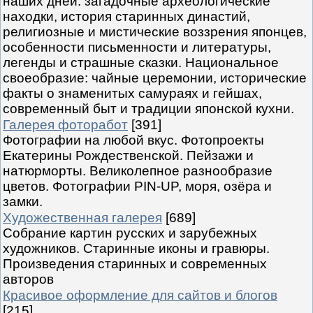
наших дней: загадочные археологические
находки, история старинных династий,
религиозные и мистические воззрения японцев,
особенности письменности и литературы,
легенды и страшные сказки. Национальное
своеобразие: чайные церемонии, исторические
факты о знаменитых самураях и гейшах,
современный быт и традиции японской кухни.
Галерея фоторабот
[391]
Фотографии на любой вкус. Фотопроекты
Екатерины Рождественской. Пейзажи и
натюрморты. Великолепное разнообразие
цветов. Фотографии PIN-UP, моря, озёра и
замки.
Художественная галерея
[689]
Собрание картин русских и зарубежных
художников. Старинные иконы и гравюры.
Произведения старинных и современных
авторов
Красивое оформление для сайтов и блогов
[215]