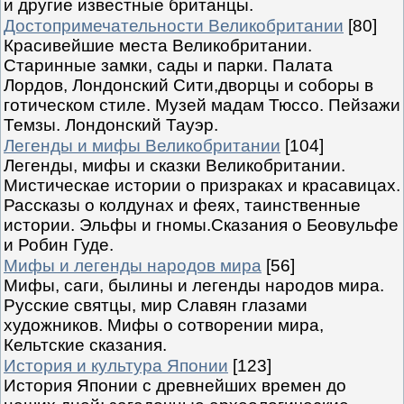
и другие известные британцы.
Достопримечательности Великобритании
[80]
Красивейшие места Великобритании.
Старинные замки, сады и парки. Палата
Лордов, Лондонский Сити,дворцы и соборы в
готическом стиле. Музей мадам Тюссо. Пейзажи
Темзы. Лондонский Тауэр.
Легенды и мифы Великобритании
[104]
Легенды, мифы и сказки Великобритании.
Мистическае истории о призраках и красавицах.
Рассказы о колдунах и феях, таинственные
истории. Эльфы и гномы.Сказания о Беовульфе
и Робин Гуде.
Мифы и легенды народов мира
[56]
Мифы, саги, былины и легенды народов мира.
Русские святцы, мир Славян глазами
художников. Мифы о сотворении мира,
Кельтские сказания.
История и культура Японии
[123]
История Японии с древнейших времен до