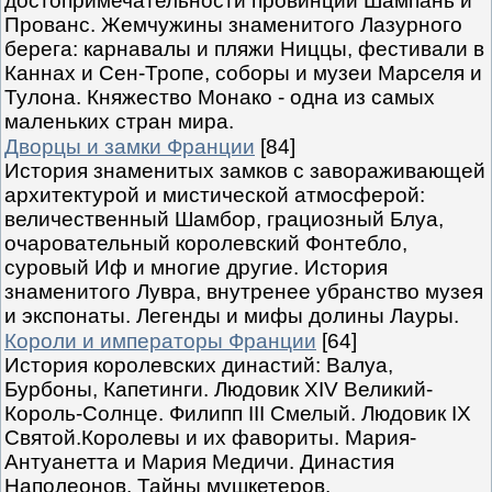
достопримечательности провинций Шампань и
Прованс. Жемчужины знаменитого Лазурного
берега: карнавалы и пляжи Ниццы, фестивали в
Каннах и Сен-Тропе, соборы и музеи Марселя и
Тулона. Княжество Монако - одна из самых
маленьких стран мира.
Дворцы и замки Франции
[84]
История знаменитых замков с завораживающей
архитектурой и мистической атмосферой:
величественный Шамбор, грациозный Блуа,
очаровательный королевский Фонтебло,
суровый Иф и многие другие. История
знаменитого Лувра, внутренее убранство музея
и экспонаты. Легенды и мифы долины Лауры.
Короли и императоры Франции
[64]
История королевских династий: Валуа,
Бурбоны, Капетинги. Людовик XIV Великий-
Король-Солнце. Филипп III Смелый. Людовик IX
Святой.Королевы и их фавориты. Мария-
Антуанетта и Мария Медичи. Династия
Наполеонов. Тайны мушкетеров.