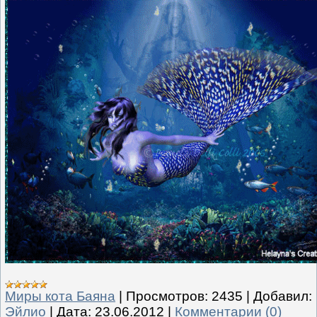
Миры кота Баяна
|
Просмотров:
2435
|
Добавил:
Эйлио
|
Дата:
23.06.2012
|
Комментарии (0)