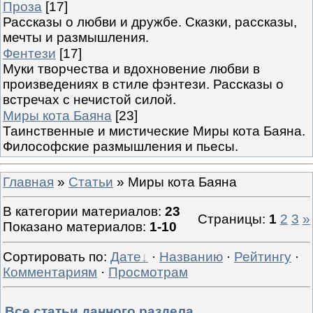
Проза
[17]
Рассказы о любви и дружбе. Сказки, рассказы,
мечты и размышления.
Фентези
[17]
Муки творчества и вдохновение любви в
произведениях в стиле фэнтези. Рассказы о
встречах с нечистой силой.
Миры кота Баяна
[23]
Таинственные и мистические Миры кота Баяна.
Философские размышления и пьесы.
Главная
»
Статьи
» Миры кота Баяна
В категории материалов
:
23
Страницы
:
1
2
3
»
Показано материалов
:
1-10
Сортировать по
:
Дате
·
Названию
·
Рейтингу
·
Комментариям
·
Просмотрам
Все статьи данного раздела