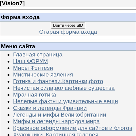
[
Vision7
]
Форма входа
Войти через uID
Старая форма входа
Меню сайта
Главная страница
Наш ФОРУМ
Миры Фэнтези
Мистические явления
Готика и фэнтези.Картинки,фото
Нечистая сила,волшебные существа
Мрачная готика
Нелепые факты и удивительные вещи
Сказки и легенды Франции
Легенды и мифы Великобритании
Мифы и легенды народов мира
Красивое оформление для сайтов и блогов
Художники. Картинная галерея