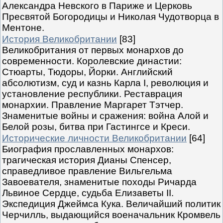
Александра Невского в Париже и Церковь
Пресвятой Богородицы и Николая Чудотворца в
Ментоне.
История Великобритании
[83]
Великобритания от первых монархов до
современности. Королевские династии:
Стюарты, Тюдоры, Йорки. Английский
абсолютизм, суд и казнь Карла I, революция и
установление республики. Реставрация
монархии. Правление Маргарет Тэтчер.
Знаменитые войны и сражения: война Алой и
Белой розы, битва при Гастингсе и Креси.
Исторические личности Великобритании
[64]
Биография прославленных монархов:
трагическая история Дианы Спенсер,
справедливое правление Вильгельма
Завоевателя, знаменитые походы Ричарда
Львиное Сердце, судьба Елизаветы II.
Экспедиция Джеймса Кука. Величайший политик
Черчилль, выдающийся военачальник Кромвель