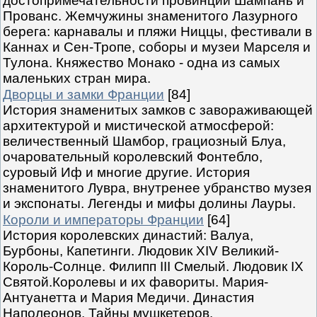
достопримечательности провинций Шампань и
Прованс. Жемчужины знаменитого Лазурного
берега: карнавалы и пляжи Ниццы, фестивали в
Каннах и Сен-Тропе, соборы и музеи Марселя и
Тулона. Княжество Монако - одна из самых
маленьких стран мира.
Дворцы и замки Франции
[84]
История знаменитых замков с завораживающей
архитектурой и мистической атмосферой:
величественный Шамбор, грациозный Блуа,
очаровательный королевский Фонтебло,
суровый Иф и многие другие. История
знаменитого Лувра, внутренее убранство музея
и экспонаты. Легенды и мифы долины Лауры.
Короли и императоры Франции
[64]
История королевских династий: Валуа,
Бурбоны, Капетинги. Людовик XIV Великий-
Король-Солнце. Филипп III Смелый. Людовик IX
Святой.Королевы и их фавориты. Мария-
Антуанетта и Мария Медичи. Династия
Наполеонов. Тайны мушкетеров.