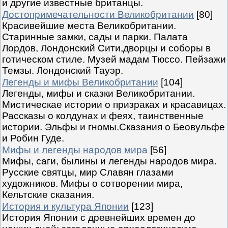
и другие известные британцы.
Достопримечательности Великобритании
[80]
Красивейшие места Великобритании.
Старинные замки, сады и парки. Палата
Лордов, Лондонский Сити,дворцы и соборы в
готическом стиле. Музей мадам Тюссо. Пейзажи
Темзы. Лондонский Тауэр.
Легенды и мифы Великобритании
[104]
Легенды, мифы и сказки Великобритании.
Мистическае истории о призраках и красавицах.
Рассказы о колдунах и феях, таинственные
истории. Эльфы и гномы.Сказания о Беовульфе
и Робин Гуде.
Мифы и легенды народов мира
[56]
Мифы, саги, былины и легенды народов мира.
Русские святцы, мир Славян глазами
художников. Мифы о сотворении мира,
Кельтские сказания.
История и культура Японии
[123]
История Японии с древнейших времен до