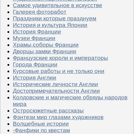
Самое удивительное в искусстве
Галерея фоторабот
Праздники,которые празднуем
История и культура Японии
История Франции
Музеи Франции
Храмы,соборы Франции
Дворцы,замки Франции
Французские короли и императоры
Города Франции
Курсовые работы и не только они
История Англии
Исторические личности Англии
Достопримечательности Англии
Колдовские и магические обряды народов
мира
Остросюжетные рассказы
Фэнтези мир глазами художников
Волшебные истории
-Фанфики по квестам