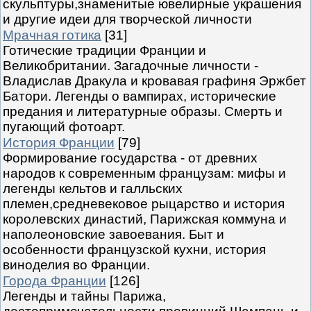
скульптуры,знаменитые ювелирные украшения
и другие идеи для творческой личности
Мрачная готика
[31]
Готические традиции Франции и
Великобритании. Загадочные личности -
Владислав Дракула и кровавая графиня Эржбет
Батори. Легенды о вампирах, исторические
предания и литературные образы. Смерть и
пугающий фотоарт.
История Франции
[79]
Формирование государства - от древних
народов к современным французам: мифы и
легенды кельтов и галльских
племен,средневековое рыцарство и история
королевских династий, Парижская коммуна и
наполеоновские завоевания. Быт и
особенности французской кухни, история
виноделия во Франции.
Города Франции
[126]
Легенды и тайны Парижа,