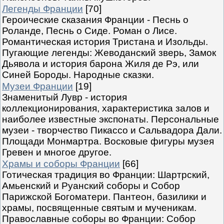
Легенды Франции
[70]
Героические сказания Франции - Песнь о
Роланде, Песнь о Сиде. Роман о Лисе.
Романтическая история Тристана и Изольды.
Пугающие легенды: Жеводанский зверь, Замок
Дьявола и история барона Жиля де Рэ, или
Синей Бороды. Народные сказки.
Музеи Франции
[19]
Знаменитый Лувр - история
коллекционирования, характеристика залов и
наиболее известные экспонаты. Персональные
музеи - творчество Пикассо и Сальвадора Дали.
Площади Монмартра. Восковые фигуры музея
Гревен и многое другое.
Храмы и соборы Франции
[66]
Готическая традиция во Франции: Шартрский,
Амьенский и Руанский соборы и Собор
Парижской Богоматери. Пантеон, базилики и
храмы, посвященные святым и мученикам.
Православные соборы во Франции: Собор