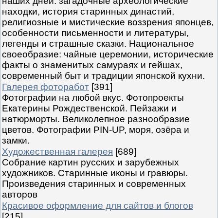
наших дней: загадочные археологические
находки, история старинных династий,
религиозные и мистические воззрения японцев,
особенности письменности и литературы,
легенды и страшные сказки. Национальное
своеобразие: чайные церемонии, исторические
факты о знаменитых самураях и гейшах,
современный быт и традиции японской кухни.
Галерея фоторабот
[391]
Фотографии на любой вкус. Фотопроекты
Екатерины Рождественской. Пейзажи и
натюрморты. Великолепное разнообразие
цветов. Фотографии PIN-UP, моря, озёра и
замки.
Художественная галерея
[689]
Собрание картин русских и зарубежных
художников. Старинные иконы и гравюры.
Произведения старинных и современных
авторов
Красивое оформление для сайтов и блогов
[215]