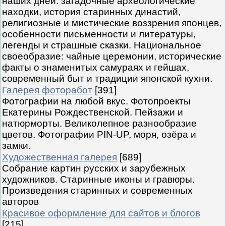
наших дней: загадочные археологические
находки, история старинных династий,
религиозные и мистические воззрения японцев,
особенности письменности и литературы,
легенды и страшные сказки. Национальное
своеобразие: чайные церемонии, исторические
факты о знаменитых самураях и гейшах,
современный быт и традиции японской кухни.
Галерея фоторабот
[391]
Фотографии на любой вкус. Фотопроекты
Екатерины Рождественской. Пейзажи и
натюрморты. Великолепное разнообразие
цветов. Фотографии PIN-UP, моря, озёра и
замки.
Художественная галерея
[689]
Собрание картин русских и зарубежных
художников. Старинные иконы и гравюры.
Произведения старинных и современных
авторов
Красивое оформление для сайтов и блогов
[215]