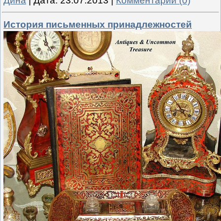
Дина
|
Дата:
23.07.2013
|
Комментарии (0)
История письменных принадлежностей