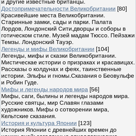
и другие известные британцы.
Достопримечательности Великобритании
[80]
Красивейшие места Великобритании.
Старинные замки, сады и парки. Палата
Лордов, Лондонский Сити,дворцы и соборы в
готическом стиле. Музей мадам Тюссо. Пейзажи
Темзы. Лондонский Тауэр.
Легенды и мифы Великобритании
[104]
Легенды, мифы и сказки Великобритании.
Мистическае истории о призраках и красавицах.
Рассказы о колдунах и феях, таинственные
истории. Эльфы и гномы.Сказания о Беовульфе
и Робин Гуде.
Мифы и легенды народов мира
[56]
Мифы, саги, былины и легенды народов мира.
Русские святцы, мир Славян глазами
художников. Мифы о сотворении мира,
Кельтские сказания.
История и культура Японии
[123]
История Японии с древнейших времен до