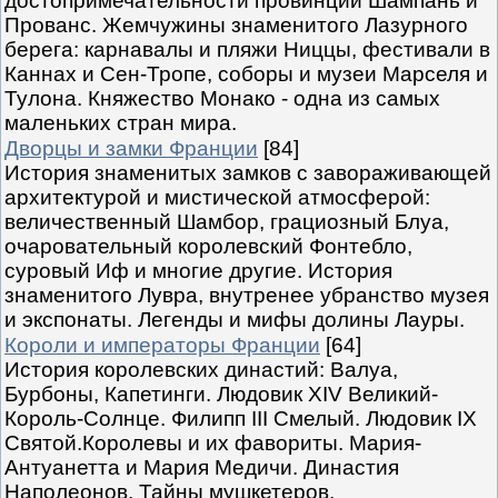
достопримечательности провинций Шампань и
Прованс. Жемчужины знаменитого Лазурного
берега: карнавалы и пляжи Ниццы, фестивали в
Каннах и Сен-Тропе, соборы и музеи Марселя и
Тулона. Княжество Монако - одна из самых
маленьких стран мира.
Дворцы и замки Франции
[84]
История знаменитых замков с завораживающей
архитектурой и мистической атмосферой:
величественный Шамбор, грациозный Блуа,
очаровательный королевский Фонтебло,
суровый Иф и многие другие. История
знаменитого Лувра, внутренее убранство музея
и экспонаты. Легенды и мифы долины Лауры.
Короли и императоры Франции
[64]
История королевских династий: Валуа,
Бурбоны, Капетинги. Людовик XIV Великий-
Король-Солнце. Филипп III Смелый. Людовик IX
Святой.Королевы и их фавориты. Мария-
Антуанетта и Мария Медичи. Династия
Наполеонов. Тайны мушкетеров.