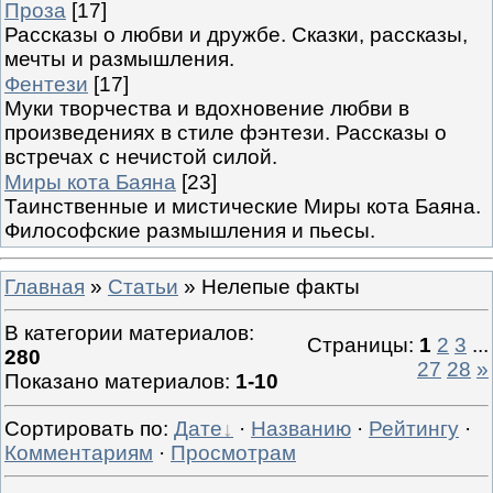
Проза
[17]
Рассказы о любви и дружбе. Сказки, рассказы,
мечты и размышления.
Фентези
[17]
Муки творчества и вдохновение любви в
произведениях в стиле фэнтези. Рассказы о
встречах с нечистой силой.
Миры кота Баяна
[23]
Таинственные и мистические Миры кота Баяна.
Философские размышления и пьесы.
Главная
»
Статьи
» Нелепые факты
В категории материалов
:
Страницы
:
1
2
3
...
280
27
28
»
Показано материалов
:
1-10
Сортировать по
:
Дате
·
Названию
·
Рейтингу
·
Комментариям
·
Просмотрам