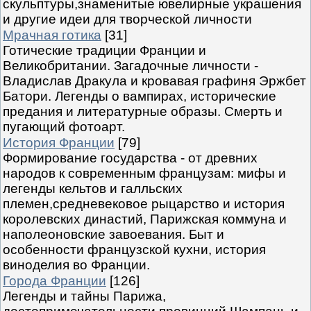
скульптуры,знаменитые ювелирные украшения
и другие идеи для творческой личности
Мрачная готика
[31]
Готические традиции Франции и
Великобритании. Загадочные личности -
Владислав Дракула и кровавая графиня Эржбет
Батори. Легенды о вампирах, исторические
предания и литературные образы. Смерть и
пугающий фотоарт.
История Франции
[79]
Формирование государства - от древних
народов к современным французам: мифы и
легенды кельтов и галльских
племен,средневековое рыцарство и история
королевских династий, Парижская коммуна и
наполеоновские завоевания. Быт и
особенности французской кухни, история
виноделия во Франции.
Города Франции
[126]
Легенды и тайны Парижа,