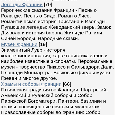
Легенды Франции
[70]
Героические сказания Франции - Песнь о
Роланде, Песнь о Сиде. Роман о Лисе.
Романтическая история Тристана и Изольды.
Пугающие легенды: Жеводанский зверь, Замок
Дьявола и история барона Жиля де Рэ, или
Синей Бороды. Народные сказки.
Музеи Франции
[19]
Знаменитый Лувр - история
коллекционирования, характеристика залов и
наиболее известные экспонаты. Персональные
музеи - творчество Пикассо и Сальвадора Дали.
Площади Монмартра. Восковые фигуры музея
Гревен и многое другое.
Храмы и соборы Франции
[66]
Готическая традиция во Франции: Шартрский,
Амьенский и Руанский соборы и Собор
Парижской Богоматери. Пантеон, базилики и
храмы, посвященные святым и мученикам.
Православные соборы во Франции: Собор