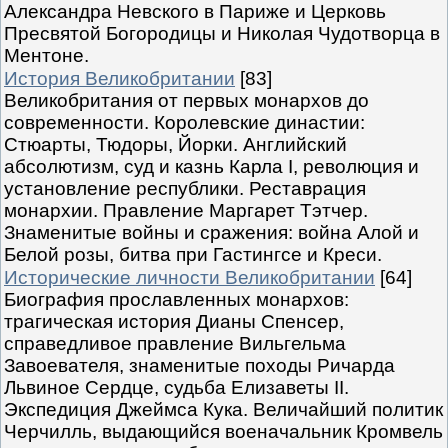
Александра Невского в Париже и Церковь
Пресвятой Богородицы и Николая Чудотворца в
Ментоне.
История Великобритании
[83]
Великобритания от первых монархов до
современности. Королевские династии:
Стюарты, Тюдоры, Йорки. Английский
абсолютизм, суд и казнь Карла I, революция и
установление республики. Реставрация
монархии. Правление Маргарет Тэтчер.
Знаменитые войны и сражения: война Алой и
Белой розы, битва при Гастингсе и Креси.
Исторические личности Великобритании
[64]
Биография прославленных монархов:
трагическая история Дианы Спенсер,
справедливое правление Вильгельма
Завоевателя, знаменитые походы Ричарда
Львиное Сердце, судьба Елизаветы II.
Экспедиция Джеймса Кука. Величайший политик
Черчилль, выдающийся военачальник Кромвель