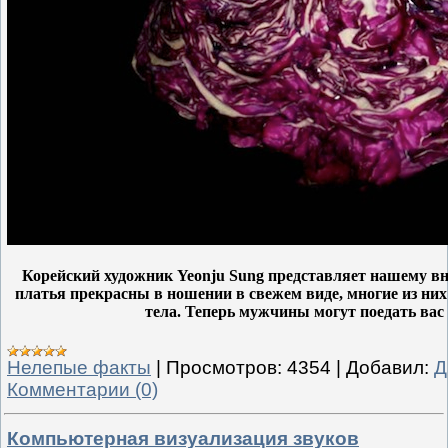
Корейский художник Yeonju Sung представляет нашему в
платья прекрасны в ношении в свежем виде, многие из них
тела. Теперь мужчины могут поедать вас н
Нелепые факты
|
Просмотров:
4354
|
Добавил:
Д
Комментарии (0)
Компьютерная визуализация звуков