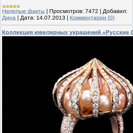
Нелепые факты
|
Просмотров:
7472
|
Добавил:
Дина
|
Дата:
14.07.2013
|
Комментарии (0)
Коллекция ювелирных украшений «Русские 