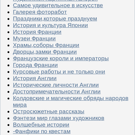
Самое удивительное в искусстве
Галерея фоторабот
Праздники,которые празднуем
История и культура Японии
История Франции
Музеи Франции
Храмы,соборы Франции
Дворцы,замки Франции
Французские короли и императоры
Города Франции
Курсовые работы и не только они
История Англии
Исторические личности Англии
Достопримечательности Англии
Колдовские и магические обряды народов
мира
Остросюжетные рассказы
Фэнтези мир глазами художников
Волшебные истории
-Фанфики по квестам