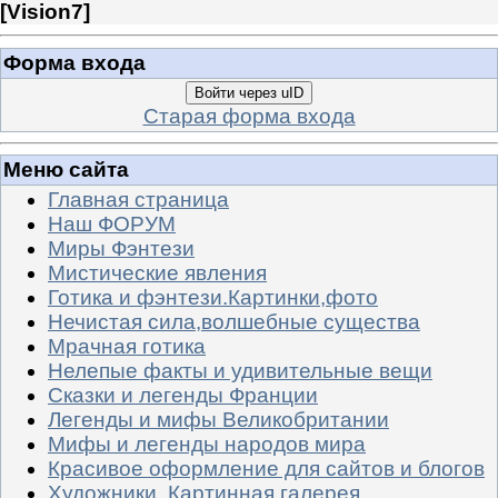
[
Vision7
]
Форма входа
Войти через uID
Старая форма входа
Меню сайта
Главная страница
Наш ФОРУМ
Миры Фэнтези
Мистические явления
Готика и фэнтези.Картинки,фото
Нечистая сила,волшебные существа
Мрачная готика
Нелепые факты и удивительные вещи
Сказки и легенды Франции
Легенды и мифы Великобритании
Мифы и легенды народов мира
Красивое оформление для сайтов и блогов
Художники. Картинная галерея